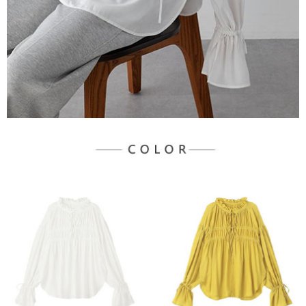
宅配
「AFTEE先享後付」，若未經同意申辦者引起之損失，本公司不負相關責
任。
每筆NT$90，滿NT$888(含以上)免運費
４．使用「AFTEE先享後付」時，將依據個別帳號之用戶狀況，依本公司即
時審查核予不同之上限額度；若仍有額度不足之情形，本公司將視審查結果
請求用戶進行身份認證。
５．嚴禁一人註冊多個帳號或使用他人資訊註冊。若發現惡意使用之情形，
恩沛科技股份有限公司將有權停止該用戶之使用額度並採取法律行動。