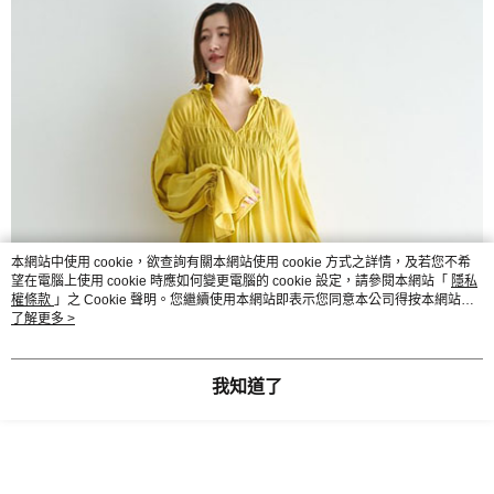
本網站中使用 cookie，欲查詢有關本網站使用 cookie 方式之詳情，及若您不希
望在電腦上使用 cookie 時應如何變更電腦的 cookie 設定，請參閱本網站「
隱私
權條款
」之 Cookie 聲明。您繼續使用本網站即表示您同意本公司得按本網站使
用條款之 Cookie 聲明使用 cookie。
了解更多 >
我知道了