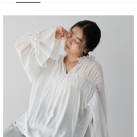
便利好安心！
4.訂單成立30分鐘內，如未前往確認交易或遇審核未通過，訂單將自動取
１．簡單：不需註冊會員、不需綁卡、不需儲值。
運送方式
消。如遇「轉專審核」未通過狀況，表示未達大哥付你分期系統評分，恕無
２．便利：只要手機號碼，簡訊認證，即可結帳。
法說明評估內容。
３．安心：先確認商品／服務後，再付款。
全家取貨付款
【繳款方式說明】
1.分期款項不併入電信帳單，「大哥付你分期」於每月結算日後寄送繳費提
每筆NT$60，滿NT$388(含以上)免運費
【「AFTEE先享後付」結帳流程】
醒簡訊。
１．於結帳方式選擇「AFTEE先享後付」後，將跳轉至「AFTEE先享後付」
2.透過簡訊連結打開帳單後，可選擇「超商條碼／台灣大直營門市／銀行轉
全家純取貨
結帳頁面，進行簡訊認證並確認金額後，即可完成結帳。
帳／街口支付／iPASS MONEY」等通路繳費。
２．訂單成立數日內，您將收到繳費通知簡訊。
每筆NT$60，滿NT$388(含以上)免運費
３．收到繳費通知簡訊後14天內，點擊此簡訊中的連結，可透過四大超商／
【注意事項】
ATM／網路銀行／等多元方式進行付款，方視為交易完成。
萊爾富取貨付款
1.本服務係由「台灣大哥大股份有限公司」（以下簡稱本公司）所提供，讓
※ 請注意：結帳手續完成當下不需立刻繳費，但若您需要取消訂單，請聯絡
用戶於交易時，得透過本服務購買商品或服務，並由商店將買賣／分期付款
每筆NT$60，滿NT$888(含以上)免運費
購買商品的店家。未經商家同意取消之訂單仍視為有效，需透過AFTEE先享
買賣價金債權讓與本公司後，依約使用本公司帳單繳交帳款。
後付繳納相關費用。
2.基於同意付款使用「大哥付你分期」之契約關係目的，商店將以您的個人
萊爾富純取貨
※ 交易是否成功請以「AFTEE先享後付 」之結帳頁面顯示為準，若有關於
資料（包含姓名、電話或地址）提供予台灣大哥大進項蒐集、處理及利用，
是否繳費成功／繳費後需取消欲退款等相關疑問，請聯繫「AFTEE先享後付
每筆NT$60，滿NT$888(含以上)免運費
由本公司與您本人進行分期帳單所需資料之確認、核對及更正。
客戶支援中心」
https://netprotections.freshdesk.com/support/home
3.完整用戶服務條款，請詳閱以下連結：
https://oppay.tw/userRule
7-11取貨付款
【注意事項】
１．透過由恩沛科技股份有限公司提供之「AFTEE先享後付」服務完成之交
每筆NT$60，滿NT$888(含以上)免運費
易，需依本服務之必要範圍內提供個人資料，並將交易相關給付款項請求債
權轉讓予恩沛科技股份有限公司。
7-11純取貨
２．關於個人資料處理事宜，請瀏覽以下網址：
每筆NT$60，滿NT$888(含以上)免運費
https://aftee.tw/terms/#terms3
３．未成年的使用者請事先徵得法定代理人或監護人之同意方可使用