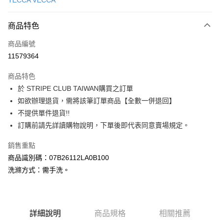
YECCA VECCA
信用卡分期付款
3 期 0 利率 每期
NT$1,260
21家銀行
商品特色
合作金庫商業銀行
第一商業銀行
超商取貨付款
商品編號
華南商業銀行
彰化商業銀行
11579364
LINE Pay
上海商業儲蓄銀行
台北富邦商業銀行
國泰世華商業銀行
兆豐國際商業銀行
商品特色
Apple Pay
臺灣中小企業銀行
台中商業銀行
於 STRIPE CLUB TAIWAN購買之訂單
匯豐（台灣）商業銀行
華泰商業銀行
街口支付
如欲辦理退貨，需將該筆訂單商品【全數一併退回】
聯邦商業銀行
遠東國際商業銀行
元大商業銀行
永豐商業銀行
不提供單件退貨!!
悠遊付
玉山商業銀行
星展（台灣）商業銀行
訂購前請先詳讀購物說明，下單後即代表同意賣場規定。
台新國際商業銀行
中國信託商業銀行
Google Pay
台灣樂天信用卡公司
銷售重點
大哥付你分期
商品識別碼：07B26112LA0B100
相關說明
洗滌方式：需手洗。
【大哥付你分期使用說明】
AFTEE先享後付
1.本服務由台灣大哥大提供，台灣大哥大用戶可立即使用無須另外申請。
2.付款方式選擇「大哥付你分期」，訂單成立後會自動跳轉到大哥付的交易
相關說明
流程，驗證手機門號後，選擇欲分期的期數、繳款截止日，確認付款後即完
【關於「AFTEE先享後付」】
成交易。
ATM付款
詳細說明
商品規格
相關推薦
AFTEE先享後付是「在收到商品之後才付款」的支付方式。 讓您購物簡單
3.實際核准額度、可分期數及費用金額請依後續交易確認頁面所載為準。