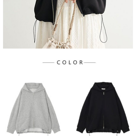
３．未成年的使用者請事先徵得法定代理人或監護人之同意方可使用
宅配
「AFTEE先享後付」，若未經同意申辦者引起之損失，本公司不負相關責
任。
每筆NT$90，滿NT$888(含以上)免運費
４．使用「AFTEE先享後付」時，將依據個別帳號之用戶狀況，依本公司即
時審查核予不同之上限額度；若仍有額度不足之情形，本公司將視審查結果
請求用戶進行身份認證。
５．嚴禁一人註冊多個帳號或使用他人資訊註冊。若發現惡意使用之情形，
恩沛科技股份有限公司將有權停止該用戶之使用額度並採取法律行動。