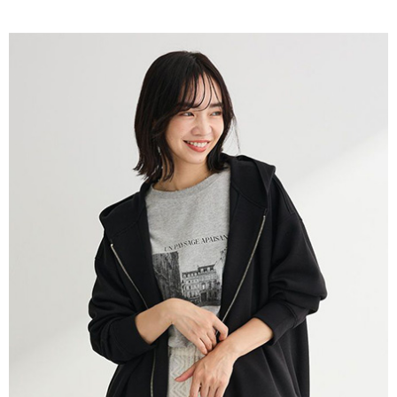
AFTEE先享後付是「在收到商品之後才付款」的支付方式。 讓您購物簡單
3.實際核准額度、可分期數及費用金額請依後續交易確認頁面所載為準。
便利好安心！
4.訂單成立30分鐘內，如未前往確認交易或遇審核未通過，訂單將自動取
１．簡單：不需註冊會員、不需綁卡、不需儲值。
運送方式
消。如遇「轉專審核」未通過狀況，表示未達大哥付你分期系統評分，恕無
２．便利：只要手機號碼，簡訊認證，即可結帳。
法說明評估內容。
３．安心：先確認商品／服務後，再付款。
全家取貨付款
【繳款方式說明】
1.分期款項不併入電信帳單，「大哥付你分期」於每月結算日後寄送繳費提
每筆NT$60，滿NT$388(含以上)免運費
【「AFTEE先享後付」結帳流程】
醒簡訊。
１．於結帳方式選擇「AFTEE先享後付」後，將跳轉至「AFTEE先享後付」
2.透過簡訊連結打開帳單後，可選擇「超商條碼／台灣大直營門市／銀行轉
全家純取貨
結帳頁面，進行簡訊認證並確認金額後，即可完成結帳。
帳／街口支付／iPASS MONEY」等通路繳費。
２．訂單成立數日內，您將收到繳費通知簡訊。
每筆NT$60，滿NT$388(含以上)免運費
３．收到繳費通知簡訊後14天內，點擊此簡訊中的連結，可透過四大超商／
【注意事項】
ATM／網路銀行／等多元方式進行付款，方視為交易完成。
萊爾富取貨付款
1.本服務係由「台灣大哥大股份有限公司」（以下簡稱本公司）所提供，讓
※ 請注意：結帳手續完成當下不需立刻繳費，但若您需要取消訂單，請聯絡
用戶於交易時，得透過本服務購買商品或服務，並由商店將買賣／分期付款
每筆NT$60，滿NT$888(含以上)免運費
購買商品的店家。未經商家同意取消之訂單仍視為有效，需透過AFTEE先享
買賣價金債權讓與本公司後，依約使用本公司帳單繳交帳款。
後付繳納相關費用。
2.基於同意付款使用「大哥付你分期」之契約關係目的，商店將以您的個人
萊爾富純取貨
※ 交易是否成功請以「AFTEE先享後付 」之結帳頁面顯示為準，若有關於
資料（包含姓名、電話或地址）提供予台灣大哥大進項蒐集、處理及利用，
是否繳費成功／繳費後需取消欲退款等相關疑問，請聯繫「AFTEE先享後付
每筆NT$60，滿NT$888(含以上)免運費
由本公司與您本人進行分期帳單所需資料之確認、核對及更正。
客戶支援中心」
https://netprotections.freshdesk.com/support/home
3.完整用戶服務條款，請詳閱以下連結：
https://oppay.tw/userRule
7-11取貨付款
【注意事項】
１．透過由恩沛科技股份有限公司提供之「AFTEE先享後付」服務完成之交
每筆NT$60，滿NT$888(含以上)免運費
易，需依本服務之必要範圍內提供個人資料，並將交易相關給付款項請求債
權轉讓予恩沛科技股份有限公司。
7-11純取貨
２．關於個人資料處理事宜，請瀏覽以下網址：
每筆NT$60，滿NT$888(含以上)免運費
https://aftee.tw/terms/#terms3