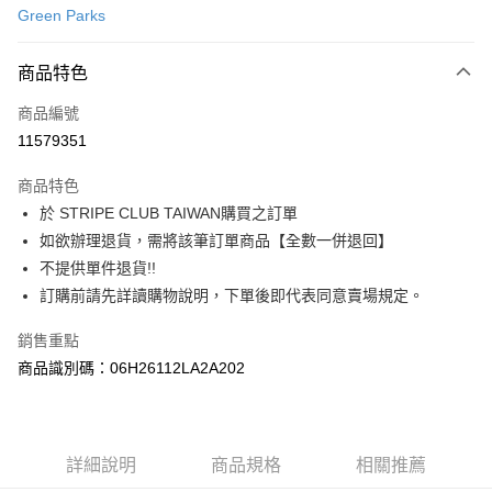
Green Parks
信用卡分期付款
3 期 0 利率 每期
NT$503
21家銀行
商品特色
合作金庫商業銀行
第一商業銀行
超商取貨付款
商品編號
華南商業銀行
彰化商業銀行
11579351
LINE Pay
上海商業儲蓄銀行
台北富邦商業銀行
國泰世華商業銀行
兆豐國際商業銀行
商品特色
Apple Pay
臺灣中小企業銀行
台中商業銀行
於 STRIPE CLUB TAIWAN購買之訂單
匯豐（台灣）商業銀行
華泰商業銀行
街口支付
如欲辦理退貨，需將該筆訂單商品【全數一併退回】
聯邦商業銀行
遠東國際商業銀行
元大商業銀行
永豐商業銀行
不提供單件退貨!!
悠遊付
玉山商業銀行
星展（台灣）商業銀行
訂購前請先詳讀購物說明，下單後即代表同意賣場規定。
台新國際商業銀行
中國信託商業銀行
Google Pay
台灣樂天信用卡公司
銷售重點
大哥付你分期
商品識別碼：06H26112LA2A202
相關說明
【大哥付你分期使用說明】
AFTEE先享後付
1.本服務由台灣大哥大提供，台灣大哥大用戶可立即使用無須另外申請。
2.付款方式選擇「大哥付你分期」，訂單成立後會自動跳轉到大哥付的交易
相關說明
詳細說明
商品規格
相關推薦
流程，驗證手機門號後，選擇欲分期的期數、繳款截止日，確認付款後即完
【關於「AFTEE先享後付」】
成交易。
ATM付款