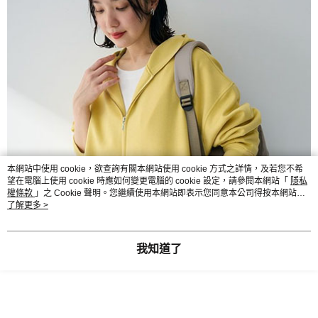
本網站中使用 cookie，欲查詢有關本網站使用 cookie 方式之詳情，及若您不希
望在電腦上使用 cookie 時應如何變更電腦的 cookie 設定，請參閱本網站「
隱私
權條款
」之 Cookie 聲明。您繼續使用本網站即表示您同意本公司得按本網站使
用條款之 Cookie 聲明使用 cookie。
了解更多 >
我知道了