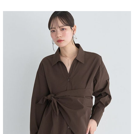
AFTEE先享後付是「在收到商品之後才付款」的支付方式。 讓您購物簡單
3.實際核准額度、可分期數及費用金額請依後續交易確認頁面所載為準。
便利好安心！
4.訂單成立30分鐘內，如未前往確認交易或遇審核未通過，訂單將自動取
１．簡單：不需註冊會員、不需綁卡、不需儲值。
運送方式
消。如遇「轉專審核」未通過狀況，表示未達大哥付你分期系統評分，恕無
２．便利：只要手機號碼，簡訊認證，即可結帳。
法說明評估內容。
３．安心：先確認商品／服務後，再付款。
全家取貨付款
【繳款方式說明】
1.分期款項不併入電信帳單，「大哥付你分期」於每月結算日後寄送繳費提
每筆NT$60，滿NT$1,500(含以上)免運費
【「AFTEE先享後付」結帳流程】
醒簡訊。
１．於結帳方式選擇「AFTEE先享後付」後，將跳轉至「AFTEE先享後付」
2.透過簡訊連結打開帳單後，可選擇「超商條碼／台灣大直營門市／銀行轉
全家純取貨
結帳頁面，進行簡訊認證並確認金額後，即可完成結帳。
帳／街口支付／iPASS MONEY」等通路繳費。
２．訂單成立數日內，您將收到繳費通知簡訊。
每筆NT$60，滿NT$1,500(含以上)免運費
３．收到繳費通知簡訊後14天內，點擊此簡訊中的連結，可透過四大超商／
【注意事項】
ATM／網路銀行／等多元方式進行付款，方視為交易完成。
萊爾富取貨付款
1.本服務係由「台灣大哥大股份有限公司」（以下簡稱本公司）所提供，讓
※ 請注意：結帳手續完成當下不需立刻繳費，但若您需要取消訂單，請聯絡
用戶於交易時，得透過本服務購買商品或服務，並由商店將買賣／分期付款
每筆NT$60，滿NT$1,500(含以上)免運費
購買商品的店家。未經商家同意取消之訂單仍視為有效，需透過AFTEE先享
買賣價金債權讓與本公司後，依約使用本公司帳單繳交帳款。
後付繳納相關費用。
2.基於同意付款使用「大哥付你分期」之契約關係目的，商店將以您的個人
萊爾富純取貨
※ 交易是否成功請以「AFTEE先享後付 」之結帳頁面顯示為準，若有關於
資料（包含姓名、電話或地址）提供予台灣大哥大進項蒐集、處理及利用，
是否繳費成功／繳費後需取消欲退款等相關疑問，請聯繫「AFTEE先享後付
每筆NT$60，滿NT$1,500(含以上)免運費
由本公司與您本人進行分期帳單所需資料之確認、核對及更正。
客戶支援中心」
https://netprotections.freshdesk.com/support/home
3.完整用戶服務條款，請詳閱以下連結：
https://oppay.tw/userRule
7-11取貨付款
【注意事項】
１．透過由恩沛科技股份有限公司提供之「AFTEE先享後付」服務完成之交
每筆NT$60，滿NT$1,500(含以上)免運費
易，需依本服務之必要範圍內提供個人資料，並將交易相關給付款項請求債
權轉讓予恩沛科技股份有限公司。
7-11純取貨
２．關於個人資料處理事宜，請瀏覽以下網址：
每筆NT$60，滿NT$1,500(含以上)免運費
https://aftee.tw/terms/#terms3