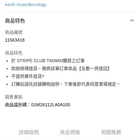
earth music&ecology
信用卡分期付款
3 期 0 利率 每期
NT$693
21家銀行
商品特色
合作金庫商業銀行
第一商業銀行
超商取貨付款
商品編號
華南商業銀行
彰化商業銀行
11563418
LINE Pay
上海商業儲蓄銀行
台北富邦商業銀行
國泰世華商業銀行
兆豐國際商業銀行
商品特色
Apple Pay
臺灣中小企業銀行
台中商業銀行
於 STRIPE CLUB TAIWAN購買之訂單
匯豐（台灣）商業銀行
華泰商業銀行
街口支付
如欲辦理退貨，需將該筆訂單商品【全數一併退回】
聯邦商業銀行
遠東國際商業銀行
元大商業銀行
永豐商業銀行
不提供單件退貨!!
悠遊付
玉山商業銀行
星展（台灣）商業銀行
訂購前請先詳讀購物說明，下單後即代表同意賣場規定。
台新國際商業銀行
中國信託商業銀行
Google Pay
台灣樂天信用卡公司
銷售重點
大哥付你分期
商品識別碼：01M26112LA0A100
相關說明
【大哥付你分期使用說明】
AFTEE先享後付
1.本服務由台灣大哥大提供，台灣大哥大用戶可立即使用無須另外申請。
2.付款方式選擇「大哥付你分期」，訂單成立後會自動跳轉到大哥付的交易
相關說明
詳細說明
商品規格
相關推薦
流程，驗證手機門號後，選擇欲分期的期數、繳款截止日，確認付款後即完
【關於「AFTEE先享後付」】
成交易。
ATM付款