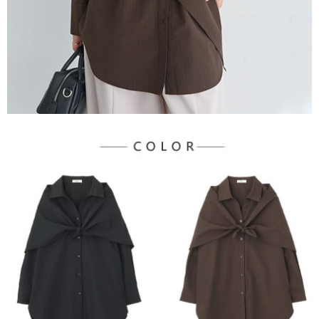
３．未成年的使用者請事先徵得法定代理人或監護人之同意方可使用
宅配
「AFTEE先享後付」，若未經同意申辦者引起之損失，本公司不負相關責
任。
每筆NT$90，滿NT$1,500(含以上)免運費
４．使用「AFTEE先享後付」時，將依據個別帳號之用戶狀況，依本公司即
時審查核予不同之上限額度；若仍有額度不足之情形，本公司將視審查結果
請求用戶進行身份認證。
５．嚴禁一人註冊多個帳號或使用他人資訊註冊。若發現惡意使用之情形，
恩沛科技股份有限公司將有權停止該用戶之使用額度並採取法律行動。