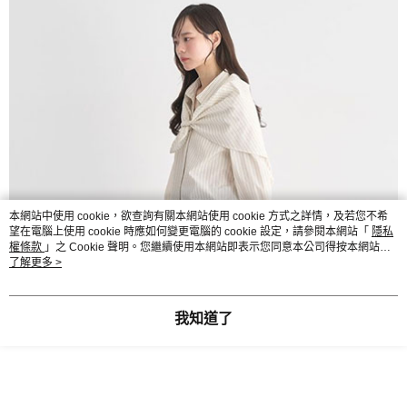
本網站中使用 cookie，欲查詢有關本網站使用 cookie 方式之詳情，及若您不希
望在電腦上使用 cookie 時應如何變更電腦的 cookie 設定，請參閱本網站「
隱私
權條款
」之 Cookie 聲明。您繼續使用本網站即表示您同意本公司得按本網站使
用條款之 Cookie 聲明使用 cookie。
了解更多 >
我知道了