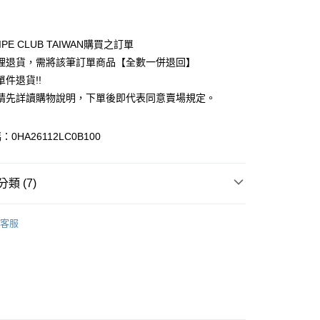
付款
業銀行
彰化商業銀行
業儲蓄銀行
台北富邦商業銀行
華商業銀行
兆豐國際商業銀行
IPE CLUB TAIWAN購買之訂單
小企業銀行
台中商業銀行
理退貨，需將該筆訂單商品【全數一併退回】
台灣）商業銀行
華泰商業銀行
件退貨!!
業銀行
遠東國際商業銀行
請先詳讀購物說明，下單後即代表同意賣場規定。
業銀行
永豐商業銀行
業銀行
星展（台灣）商業銀行
際商業銀行
中國信託商業銀行
y
0HA26112LC0B100
天信用卡公司
分期
類 (7)
你分期使用說明】
享後付
由台灣大哥大提供，台灣大哥大用戶可立即使用無須另外申請。
N HOLIC
PANTS / 褲子
式選擇「大哥付你分期」，訂單成立後會自動跳轉到大哥付的交易
客服
證手機門號後，選擇欲分期的期數、繳款截止日，確認付款後即
FTEE先享後付」】
 褲子
。
先享後付是「在收到商品之後才付款」的支付方式。 讓您購物簡單
准額度、可分期數及費用金額請依後續交易確認頁面所載為準。
心！
IVALS / 新品上市
立30分鐘內，如未前往確認交易或遇審核未通過，訂單將自動取
：不需註冊會員、不需綁卡、不需儲值。
「轉專審核」未通過狀況，表示未達大哥付你分期系統評分，恕
N HOLIC
ALL ITEMS
：只要手機號碼，簡訊認證，即可結帳。
評估內容。
：先確認商品／服務後，再付款。
N HOLIC
SS│春夏 新入荷
式說明】
付款
項不併入電信帳單，「大哥付你分期」於每月結算日後寄送繳費提