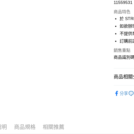
超商取貨
11559531
華南商
LINE Pay
上海商
商品特色
國泰世
於 STR
Apple Pay
臺灣中
如欲辦
匯豐（
街口支付
不提供單
聯邦商
訂購前
元大商
悠遊付
玉山商
銷售重點
台新國
Google Pa
商品識別碼：
台灣樂
大哥付你
相關說明
商品相關分
【大哥付
AFTEE先
1.本服務
AMERICA
2.付款方
相關說明
分享
流程，驗
【關於「A
PANTS /
ATM付款
完成交易
AFTEE
3.實際核
便利好安
NEW ARR
4.訂單成
１．簡單
消。如遇
AMERICA
２．便利
運送方式
無法說明
３．安心
說明
商品規格
相關推薦
AMERICA
【繳款方
全家取貨
1.分期款