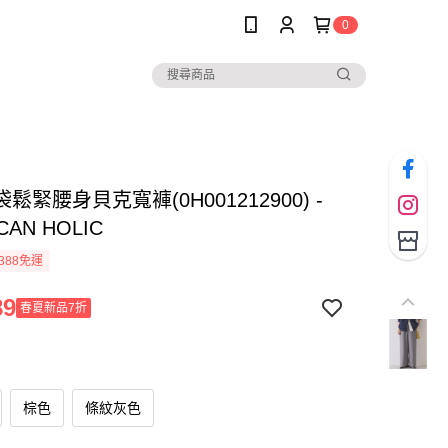
0
鬆緊腰身貝克寬褲(0H001212900) -
CAN HOLIC
388免運
89
春夏新品7折
棕色
條紋灰色