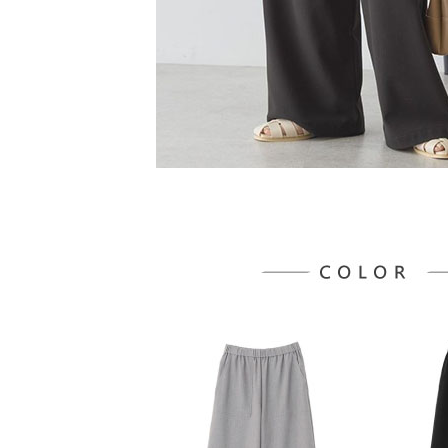
５．嚴禁
形，恩沛
動。