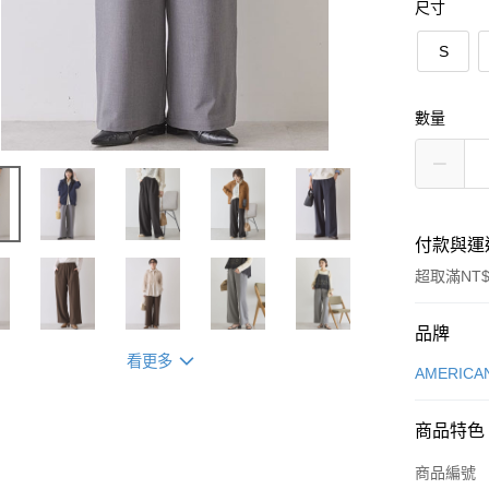
尺寸
S
數量
付款與運
超取滿NT$
付款方式
品牌
看更多
信用卡一
AMERICA
信用卡分
商品特色
3 期 
商品編號
合作金