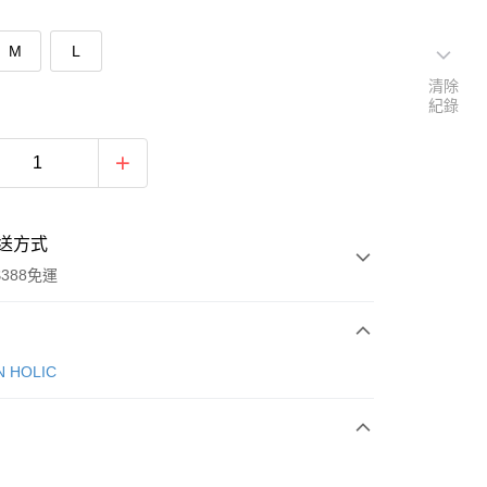
M
L
清除
紀錄
送方式
388免運
次付款
N HOLIC
期付款
0 利率 每期
NT$423
21家銀行
庫商業銀行
第一商業銀行