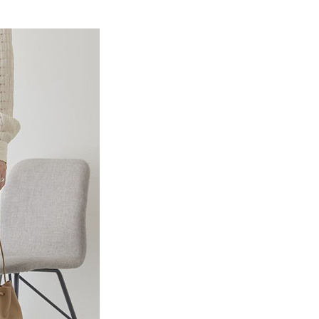
EE先享後付」結帳流程】
MS
春夏新品 ➯ 7折
0，滿NT$388(含以上)免運費
方式選擇「AFTEE先享後付」後，將跳轉至「AFTEE先享後
訊連結打開帳單後，可選擇「超商條碼／台灣大直營門市／銀行轉
頁面，進行簡訊認證並確認金額後，即可完成結帳。
MS
單筆滿$1800抵$200、滿$2800抵$400
付／iPASS MONEY」等通路繳費。
貨
成立數日內，您將收到繳費通知簡訊。
費通知簡訊後14天內，點擊此簡訊中的連結，可透過四大超商
0，滿NT$388(含以上)免運費
項】
網路銀行／等多元方式進行付款，方視為交易完成。
係由「台灣大哥大股份有限公司」（以下簡稱本公司）所提供，讓
：結帳手續完成當下不需立刻繳費，但若您需要取消訂單，請聯
貨付款
易時，得透過本服務購買商品或服務，並由商店將買賣／分期付
的店家。未經商家同意取消之訂單仍視為有效，需透過AFTEE
金債權讓與本公司後，依約使用本公司帳單繳交帳款。
繳納相關費用。
0，滿NT$888(含以上)免運費
意付款使用「大哥付你分期」之契約關係目的，商店將以您的個人
否成功請以「AFTEE先享後付 」之結帳頁面顯示為準，若有關於
含姓名、電話或地址）提供予台灣大哥大進項蒐集、處理及利
功／繳費後需取消欲退款等相關疑問，請聯繫「AFTEE先享後
取貨
公司與您本人進行分期帳單所需資料之確認、核對及更正。
援中心」
https://netprotections.freshdesk.com/support/home
0，滿NT$888(含以上)免運費
戶服務條款，請詳閱以下連結：
https://oppay.tw/userRule
項】
付款
恩沛科技股份有限公司提供之「AFTEE先享後付」服務完成之
依本服務之必要範圍內提供個人資料，並將交易相關給付款項請
0，滿NT$888(含以上)免運費
讓予恩沛科技股份有限公司。
個人資料處理事宜，請瀏覽以下網址：
貨
ee.tw/terms/#terms3
0，滿NT$888(含以上)免運費
年的使用者請事先徵得法定代理人或監護人之同意方可使用
E先享後付」，若未經同意申辦者引起之損失，本公司不負相關責
AFTEE先享後付」時，將依據個別帳號之用戶狀況，依本公司
0，滿NT$888(含以上)免運費
核予不同之上限額度；若仍有額度不足之情形，本公司將視審查
用戶進行身份認證。