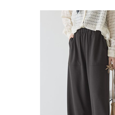
【「AFT
SALE ITE
醒簡訊。
每筆NT$6
１．於結帳
2.透過簡
付」結帳
SALE ITE
帳／街口支
全家純取
２．訂單
３．收到繳
每筆NT$6
【注意事
／ATM／
1.本服務
※ 請注意
萊爾富取
用戶於交
絡購買商品
款買賣價
先享後付
每筆NT$6
2.基於同
※ 交易是
資料（包
是否繳費成
萊爾富純
用，由本
付客戶支
每筆NT$6
3.完整用
【注意事
7-11取貨
１．透過由
交易，需
每筆NT$6
求債權轉
２．關於
7-11純取
https://aft
每筆NT$6
３．未成
「AFTE
宅配
任。
４．使用「
每筆NT$9
即時審查
結果請求