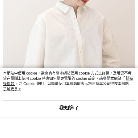
本網站中使用 cookie，欲查詢有關本網站使用 cookie 方式之詳情，及若您不希
望在電腦上使用 cookie 時應如何變更電腦的 cookie 設定，請參閱本網站「
隱私
權條款
」之 Cookie 聲明。您繼續使用本網站即表示您同意本公司得按本網站使
用條款之 Cookie 聲明使用 cookie。
了解更多 >
我知道了