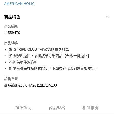
AMERICAN HOLIC
信用卡分期付款
3 期 0 利率 每期
NT$386
21家銀行
商品特色
合作金庫商業銀行
第一商業銀行
超商取貨付款
商品編號
華南商業銀行
彰化商業銀行
11559470
LINE Pay
上海商業儲蓄銀行
台北富邦商業銀行
國泰世華商業銀行
兆豐國際商業銀行
商品特色
Apple Pay
臺灣中小企業銀行
台中商業銀行
於 STRIPE CLUB TAIWAN購買之訂單
匯豐（台灣）商業銀行
華泰商業銀行
街口支付
如欲辦理退貨，需將該筆訂單商品【全數一併退回】
聯邦商業銀行
遠東國際商業銀行
元大商業銀行
永豐商業銀行
不提供單件退貨!!
悠遊付
玉山商業銀行
星展（台灣）商業銀行
訂購前請先詳讀購物說明，下單後即代表同意賣場規定。
台新國際商業銀行
中國信託商業銀行
Google Pay
台灣樂天信用卡公司
銷售重點
大哥付你分期
商品識別碼：0HA26112LA0A100
相關說明
【大哥付你分期使用說明】
AFTEE先享後付
1.本服務由台灣大哥大提供，台灣大哥大用戶可立即使用無須另外申請。
2.付款方式選擇「大哥付你分期」，訂單成立後會自動跳轉到大哥付的交易
相關說明
詳細說明
商品規格
相關推薦
流程，驗證手機門號後，選擇欲分期的期數、繳款截止日，確認付款後即完
【關於「AFTEE先享後付」】
成交易。
ATM付款