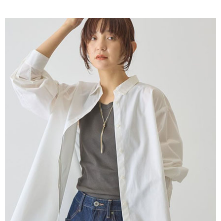
AFTEE先享後付是「在收到商品之後才付款」的支付方式。 讓您購物簡單
3.實際核准額度、可分期數及費用金額請依後續交易確認頁面所載為準。
便利好安心！
4.訂單成立30分鐘內，如未前往確認交易或遇審核未通過，訂單將自動取
１．簡單：不需註冊會員、不需綁卡、不需儲值。
運送方式
消。如遇「轉專審核」未通過狀況，表示未達大哥付你分期系統評分，恕無
２．便利：只要手機號碼，簡訊認證，即可結帳。
法說明評估內容。
３．安心：先確認商品／服務後，再付款。
全家取貨付款
【繳款方式說明】
1.分期款項不併入電信帳單，「大哥付你分期」於每月結算日後寄送繳費提
每筆NT$60，滿NT$388(含以上)免運費
【「AFTEE先享後付」結帳流程】
醒簡訊。
１．於結帳方式選擇「AFTEE先享後付」後，將跳轉至「AFTEE先享後付」
2.透過簡訊連結打開帳單後，可選擇「超商條碼／台灣大直營門市／銀行轉
全家純取貨
結帳頁面，進行簡訊認證並確認金額後，即可完成結帳。
帳／街口支付／iPASS MONEY」等通路繳費。
２．訂單成立數日內，您將收到繳費通知簡訊。
每筆NT$60，滿NT$388(含以上)免運費
３．收到繳費通知簡訊後14天內，點擊此簡訊中的連結，可透過四大超商／
【注意事項】
ATM／網路銀行／等多元方式進行付款，方視為交易完成。
萊爾富取貨付款
1.本服務係由「台灣大哥大股份有限公司」（以下簡稱本公司）所提供，讓
※ 請注意：結帳手續完成當下不需立刻繳費，但若您需要取消訂單，請聯絡
用戶於交易時，得透過本服務購買商品或服務，並由商店將買賣／分期付款
每筆NT$60，滿NT$888(含以上)免運費
購買商品的店家。未經商家同意取消之訂單仍視為有效，需透過AFTEE先享
買賣價金債權讓與本公司後，依約使用本公司帳單繳交帳款。
後付繳納相關費用。
2.基於同意付款使用「大哥付你分期」之契約關係目的，商店將以您的個人
萊爾富純取貨
※ 交易是否成功請以「AFTEE先享後付 」之結帳頁面顯示為準，若有關於
資料（包含姓名、電話或地址）提供予台灣大哥大進項蒐集、處理及利用，
是否繳費成功／繳費後需取消欲退款等相關疑問，請聯繫「AFTEE先享後付
每筆NT$60，滿NT$888(含以上)免運費
由本公司與您本人進行分期帳單所需資料之確認、核對及更正。
客戶支援中心」
https://netprotections.freshdesk.com/support/home
3.完整用戶服務條款，請詳閱以下連結：
https://oppay.tw/userRule
7-11取貨付款
【注意事項】
１．透過由恩沛科技股份有限公司提供之「AFTEE先享後付」服務完成之交
每筆NT$60，滿NT$888(含以上)免運費
易，需依本服務之必要範圍內提供個人資料，並將交易相關給付款項請求債
權轉讓予恩沛科技股份有限公司。
7-11純取貨
２．關於個人資料處理事宜，請瀏覽以下網址：
每筆NT$60，滿NT$888(含以上)免運費
https://aftee.tw/terms/#terms3