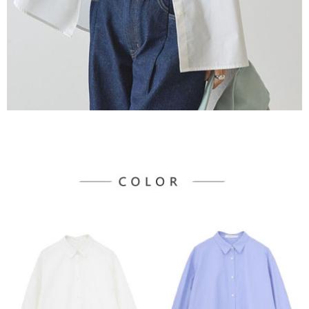
３．未成年的使用者請事先徵得法定代理人或監護人之同意方可使用
宅配
「AFTEE先享後付」，若未經同意申辦者引起之損失，本公司不負相關責
任。
每筆NT$90，滿NT$888(含以上)免運費
４．使用「AFTEE先享後付」時，將依據個別帳號之用戶狀況，依本公司即
時審查核予不同之上限額度；若仍有額度不足之情形，本公司將視審查結果
請求用戶進行身份認證。
５．嚴禁一人註冊多個帳號或使用他人資訊註冊。若發現惡意使用之情形，
恩沛科技股份有限公司將有權停止該用戶之使用額度並採取法律行動。