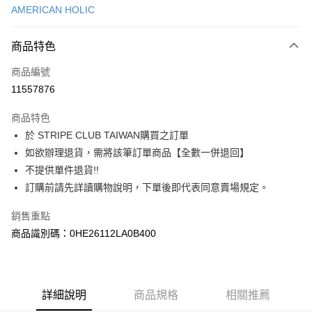
AMERICAN HOLIC
信用卡分期付款
3 期 0 利率 每期
NT$553
21家銀行
商品特色
合作金庫商業銀行
第一商業銀行
超商取貨付款
商品編號
華南商業銀行
彰化商業銀行
11557876
LINE Pay
上海商業儲蓄銀行
台北富邦商業銀行
國泰世華商業銀行
兆豐國際商業銀行
商品特色
Apple Pay
臺灣中小企業銀行
台中商業銀行
於 STRIPE CLUB TAIWAN購買之訂單
匯豐（台灣）商業銀行
華泰商業銀行
街口支付
如欲辦理退貨，需將該筆訂單商品【全數一併退回】
聯邦商業銀行
遠東國際商業銀行
元大商業銀行
永豐商業銀行
不提供單件退貨!!
悠遊付
玉山商業銀行
星展（台灣）商業銀行
訂購前請先詳讀購物說明，下單後即代表同意賣場規定。
台新國際商業銀行
中國信託商業銀行
Google Pay
台灣樂天信用卡公司
銷售重點
大哥付你分期
商品識別碼：0HE26112LA0B400
相關說明
【大哥付你分期使用說明】
AFTEE先享後付
1.本服務由台灣大哥大提供，台灣大哥大用戶可立即使用無須另外申請。
2.付款方式選擇「大哥付你分期」，訂單成立後會自動跳轉到大哥付的交易
相關說明
詳細說明
商品規格
相關推薦
流程，驗證手機門號後，選擇欲分期的期數、繳款截止日，確認付款後即完
【關於「AFTEE先享後付」】
成交易。
ATM付款