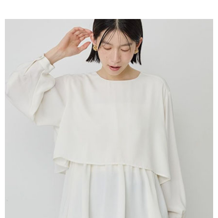
AFTEE先享後付是「在收到商品之後才付款」的支付方式。 讓您購物簡單
3.實際核准額度、可分期數及費用金額請依後續交易確認頁面所載為準。
便利好安心！
4.訂單成立30分鐘內，如未前往確認交易或遇審核未通過，訂單將自動取
１．簡單：不需註冊會員、不需綁卡、不需儲值。
運送方式
消。如遇「轉專審核」未通過狀況，表示未達大哥付你分期系統評分，恕無
２．便利：只要手機號碼，簡訊認證，即可結帳。
法說明評估內容。
３．安心：先確認商品／服務後，再付款。
全家取貨付款
【繳款方式說明】
1.分期款項不併入電信帳單，「大哥付你分期」於每月結算日後寄送繳費提
每筆NT$60，滿NT$1,500(含以上)免運費
【「AFTEE先享後付」結帳流程】
醒簡訊。
１．於結帳方式選擇「AFTEE先享後付」後，將跳轉至「AFTEE先享後付」
2.透過簡訊連結打開帳單後，可選擇「超商條碼／台灣大直營門市／銀行轉
全家純取貨
結帳頁面，進行簡訊認證並確認金額後，即可完成結帳。
帳／街口支付／iPASS MONEY」等通路繳費。
２．訂單成立數日內，您將收到繳費通知簡訊。
每筆NT$60，滿NT$1,500(含以上)免運費
３．收到繳費通知簡訊後14天內，點擊此簡訊中的連結，可透過四大超商／
【注意事項】
ATM／網路銀行／等多元方式進行付款，方視為交易完成。
萊爾富取貨付款
1.本服務係由「台灣大哥大股份有限公司」（以下簡稱本公司）所提供，讓
※ 請注意：結帳手續完成當下不需立刻繳費，但若您需要取消訂單，請聯絡
用戶於交易時，得透過本服務購買商品或服務，並由商店將買賣／分期付款
每筆NT$60，滿NT$1,500(含以上)免運費
購買商品的店家。未經商家同意取消之訂單仍視為有效，需透過AFTEE先享
買賣價金債權讓與本公司後，依約使用本公司帳單繳交帳款。
後付繳納相關費用。
2.基於同意付款使用「大哥付你分期」之契約關係目的，商店將以您的個人
萊爾富純取貨
※ 交易是否成功請以「AFTEE先享後付 」之結帳頁面顯示為準，若有關於
資料（包含姓名、電話或地址）提供予台灣大哥大進項蒐集、處理及利用，
是否繳費成功／繳費後需取消欲退款等相關疑問，請聯繫「AFTEE先享後付
每筆NT$60，滿NT$1,500(含以上)免運費
由本公司與您本人進行分期帳單所需資料之確認、核對及更正。
客戶支援中心」
https://netprotections.freshdesk.com/support/home
3.完整用戶服務條款，請詳閱以下連結：
https://oppay.tw/userRule
7-11取貨付款
【注意事項】
１．透過由恩沛科技股份有限公司提供之「AFTEE先享後付」服務完成之交
每筆NT$60，滿NT$1,500(含以上)免運費
易，需依本服務之必要範圍內提供個人資料，並將交易相關給付款項請求債
權轉讓予恩沛科技股份有限公司。
7-11純取貨
２．關於個人資料處理事宜，請瀏覽以下網址：
每筆NT$60，滿NT$1,500(含以上)免運費
https://aftee.tw/terms/#terms3