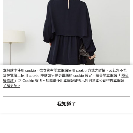
本網站中使用 cookie，欲查詢有關本網站使用 cookie 方式之詳情，及若您不希
望在電腦上使用 cookie 時應如何變更電腦的 cookie 設定，請參閱本網站「
隱私
權條款
」之 Cookie 聲明。您繼續使用本網站即表示您同意本公司得按本網站使
用條款之 Cookie 聲明使用 cookie。
了解更多 >
我知道了