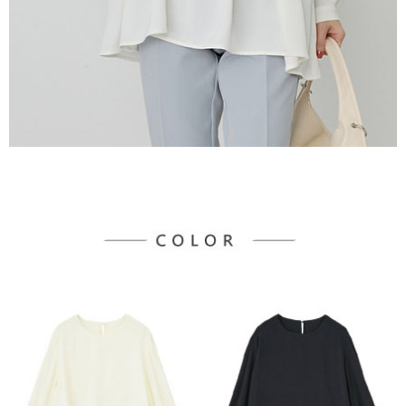
３．未成年的使用者請事先徵得法定代理人或監護人之同意方可使用
宅配
「AFTEE先享後付」，若未經同意申辦者引起之損失，本公司不負相關責
任。
每筆NT$90，滿NT$1,500(含以上)免運費
４．使用「AFTEE先享後付」時，將依據個別帳號之用戶狀況，依本公司即
時審查核予不同之上限額度；若仍有額度不足之情形，本公司將視審查結果
請求用戶進行身份認證。
５．嚴禁一人註冊多個帳號或使用他人資訊註冊。若發現惡意使用之情形，
恩沛科技股份有限公司將有權停止該用戶之使用額度並採取法律行動。