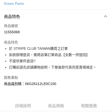
Green Parks
信用卡分期付款
3 期 0 利率 每期
NT$880
21家銀行
商品特色
合作金庫商業銀行
第一商業銀行
超商取貨付款
商品編號
華南商業銀行
彰化商業銀行
11555068
LINE Pay
上海商業儲蓄銀行
台北富邦商業銀行
國泰世華商業銀行
兆豐國際商業銀行
商品特色
Apple Pay
臺灣中小企業銀行
台中商業銀行
於 STRIPE CLUB TAIWAN購買之訂單
匯豐（台灣）商業銀行
華泰商業銀行
街口支付
如欲辦理退貨，需將該筆訂單商品【全數一併退回】
聯邦商業銀行
遠東國際商業銀行
元大商業銀行
永豐商業銀行
不提供單件退貨!!
悠遊付
玉山商業銀行
星展（台灣）商業銀行
訂購前請先詳讀購物說明，下單後即代表同意賣場規定。
台新國際商業銀行
中國信託商業銀行
Google Pay
台灣樂天信用卡公司
銷售重點
大哥付你分期
商品識別碼：06G26112LE0C100
相關說明
【大哥付你分期使用說明】
AFTEE先享後付
1.本服務由台灣大哥大提供，台灣大哥大用戶可立即使用無須另外申請。
2.付款方式選擇「大哥付你分期」，訂單成立後會自動跳轉到大哥付的交易
相關說明
詳細說明
商品規格
相關推薦
流程，驗證手機門號後，選擇欲分期的期數、繳款截止日，確認付款後即完
【關於「AFTEE先享後付」】
成交易。
ATM付款