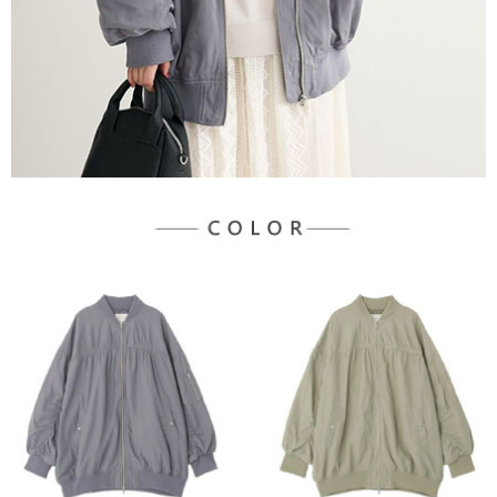
３．未成年的使用者請事先徵得法定代理人或監護人之同意方可使用
宅配
「AFTEE先享後付」，若未經同意申辦者引起之損失，本公司不負相關責
任。
每筆NT$90，滿NT$888(含以上)免運費
４．使用「AFTEE先享後付」時，將依據個別帳號之用戶狀況，依本公司即
時審查核予不同之上限額度；若仍有額度不足之情形，本公司將視審查結果
請求用戶進行身份認證。
５．嚴禁一人註冊多個帳號或使用他人資訊註冊。若發現惡意使用之情形，
恩沛科技股份有限公司將有權停止該用戶之使用額度並採取法律行動。