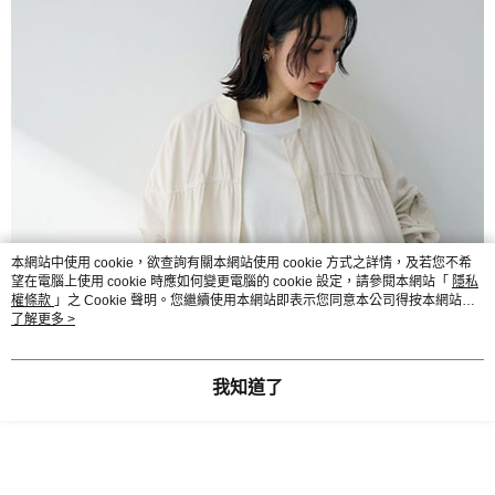
本網站中使用 cookie，欲查詢有關本網站使用 cookie 方式之詳情，及若您不希
望在電腦上使用 cookie 時應如何變更電腦的 cookie 設定，請參閱本網站「
隱私
權條款
」之 Cookie 聲明。您繼續使用本網站即表示您同意本公司得按本網站使
用條款之 Cookie 聲明使用 cookie。
了解更多 >
我知道了