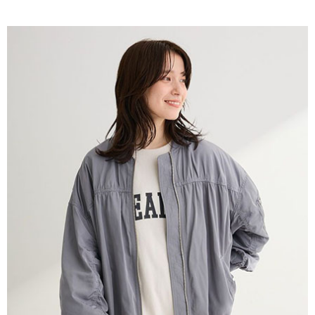
AFTEE先享後付是「在收到商品之後才付款」的支付方式。 讓您購物簡單
3.實際核准額度、可分期數及費用金額請依後續交易確認頁面所載為準。
便利好安心！
4.訂單成立30分鐘內，如未前往確認交易或遇審核未通過，訂單將自動取
１．簡單：不需註冊會員、不需綁卡、不需儲值。
運送方式
消。如遇「轉專審核」未通過狀況，表示未達大哥付你分期系統評分，恕無
２．便利：只要手機號碼，簡訊認證，即可結帳。
法說明評估內容。
３．安心：先確認商品／服務後，再付款。
全家取貨付款
【繳款方式說明】
1.分期款項不併入電信帳單，「大哥付你分期」於每月結算日後寄送繳費提
每筆NT$60，滿NT$388(含以上)免運費
【「AFTEE先享後付」結帳流程】
醒簡訊。
１．於結帳方式選擇「AFTEE先享後付」後，將跳轉至「AFTEE先享後付」
2.透過簡訊連結打開帳單後，可選擇「超商條碼／台灣大直營門市／銀行轉
全家純取貨
結帳頁面，進行簡訊認證並確認金額後，即可完成結帳。
帳／街口支付／iPASS MONEY」等通路繳費。
２．訂單成立數日內，您將收到繳費通知簡訊。
每筆NT$60，滿NT$388(含以上)免運費
３．收到繳費通知簡訊後14天內，點擊此簡訊中的連結，可透過四大超商／
【注意事項】
ATM／網路銀行／等多元方式進行付款，方視為交易完成。
萊爾富取貨付款
1.本服務係由「台灣大哥大股份有限公司」（以下簡稱本公司）所提供，讓
※ 請注意：結帳手續完成當下不需立刻繳費，但若您需要取消訂單，請聯絡
用戶於交易時，得透過本服務購買商品或服務，並由商店將買賣／分期付款
每筆NT$60，滿NT$888(含以上)免運費
購買商品的店家。未經商家同意取消之訂單仍視為有效，需透過AFTEE先享
買賣價金債權讓與本公司後，依約使用本公司帳單繳交帳款。
後付繳納相關費用。
2.基於同意付款使用「大哥付你分期」之契約關係目的，商店將以您的個人
萊爾富純取貨
※ 交易是否成功請以「AFTEE先享後付 」之結帳頁面顯示為準，若有關於
資料（包含姓名、電話或地址）提供予台灣大哥大進項蒐集、處理及利用，
是否繳費成功／繳費後需取消欲退款等相關疑問，請聯繫「AFTEE先享後付
每筆NT$60，滿NT$888(含以上)免運費
由本公司與您本人進行分期帳單所需資料之確認、核對及更正。
客戶支援中心」
https://netprotections.freshdesk.com/support/home
3.完整用戶服務條款，請詳閱以下連結：
https://oppay.tw/userRule
7-11取貨付款
【注意事項】
１．透過由恩沛科技股份有限公司提供之「AFTEE先享後付」服務完成之交
每筆NT$60，滿NT$888(含以上)免運費
易，需依本服務之必要範圍內提供個人資料，並將交易相關給付款項請求債
權轉讓予恩沛科技股份有限公司。
7-11純取貨
２．關於個人資料處理事宜，請瀏覽以下網址：
每筆NT$60，滿NT$888(含以上)免運費
https://aftee.tw/terms/#terms3