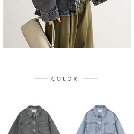
３．未成年的使用者請事先徵得法定代理人或監護人之同意方可使用
宅配
「AFTEE先享後付」，若未經同意申辦者引起之損失，本公司不負相關責
任。
每筆NT$90，滿NT$888(含以上)免運費
４．使用「AFTEE先享後付」時，將依據個別帳號之用戶狀況，依本公司即
時審查核予不同之上限額度；若仍有額度不足之情形，本公司將視審查結果
請求用戶進行身份認證。
５．嚴禁一人註冊多個帳號或使用他人資訊註冊。若發現惡意使用之情形，
恩沛科技股份有限公司將有權停止該用戶之使用額度並採取法律行動。