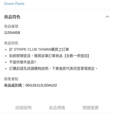
Green Parks
信用卡分期付款
3 期 0 利率 每期
NT$753
21家銀行
商品特色
合作金庫商業銀行
第一商業銀行
超商取貨付款
商品編號
華南商業銀行
彰化商業銀行
11554458
LINE Pay
上海商業儲蓄銀行
台北富邦商業銀行
國泰世華商業銀行
兆豐國際商業銀行
商品特色
Apple Pay
臺灣中小企業銀行
台中商業銀行
於 STRIPE CLUB TAIWAN購買之訂單
匯豐（台灣）商業銀行
華泰商業銀行
街口支付
如欲辦理退貨，需將該筆訂單商品【全數一併退回】
聯邦商業銀行
遠東國際商業銀行
元大商業銀行
永豐商業銀行
不提供單件退貨!!
悠遊付
玉山商業銀行
星展（台灣）商業銀行
訂購前請先詳讀購物說明，下單後即代表同意賣場規定。
台新國際商業銀行
中國信託商業銀行
Google Pay
台灣樂天信用卡公司
銷售重點
大哥付你分期
商品識別碼：06G26112LE0A102
相關說明
【大哥付你分期使用說明】
AFTEE先享後付
1.本服務由台灣大哥大提供，台灣大哥大用戶可立即使用無須另外申請。
2.付款方式選擇「大哥付你分期」，訂單成立後會自動跳轉到大哥付的交易
相關說明
詳細說明
商品規格
相關推薦
流程，驗證手機門號後，選擇欲分期的期數、繳款截止日，確認付款後即完
【關於「AFTEE先享後付」】
成交易。
ATM付款