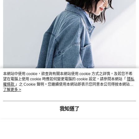
本網站中使用 cookie，欲查詢有關本網站使用 cookie 方式之詳情，及若您不希
望在電腦上使用 cookie 時應如何變更電腦的 cookie 設定，請參閱本網站「
隱私
權條款
」之 Cookie 聲明。您繼續使用本網站即表示您同意本公司得按本網站使
用條款之 Cookie 聲明使用 cookie。
了解更多 >
我知道了