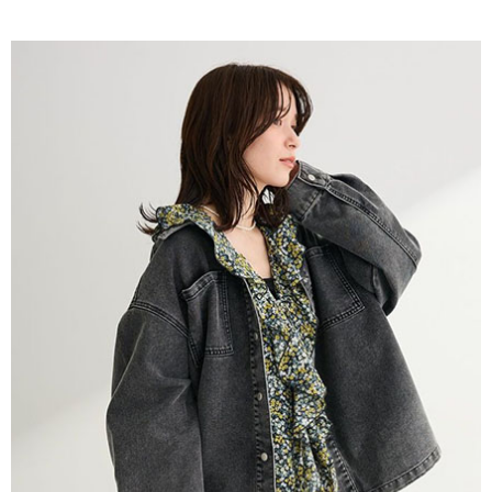
AFTEE先享後付是「在收到商品之後才付款」的支付方式。 讓您購物簡單
3.實際核准額度、可分期數及費用金額請依後續交易確認頁面所載為準。
便利好安心！
4.訂單成立30分鐘內，如未前往確認交易或遇審核未通過，訂單將自動取
１．簡單：不需註冊會員、不需綁卡、不需儲值。
運送方式
消。如遇「轉專審核」未通過狀況，表示未達大哥付你分期系統評分，恕無
２．便利：只要手機號碼，簡訊認證，即可結帳。
法說明評估內容。
３．安心：先確認商品／服務後，再付款。
全家取貨付款
【繳款方式說明】
1.分期款項不併入電信帳單，「大哥付你分期」於每月結算日後寄送繳費提
每筆NT$60，滿NT$388(含以上)免運費
【「AFTEE先享後付」結帳流程】
醒簡訊。
１．於結帳方式選擇「AFTEE先享後付」後，將跳轉至「AFTEE先享後付」
2.透過簡訊連結打開帳單後，可選擇「超商條碼／台灣大直營門市／銀行轉
全家純取貨
結帳頁面，進行簡訊認證並確認金額後，即可完成結帳。
帳／街口支付／iPASS MONEY」等通路繳費。
２．訂單成立數日內，您將收到繳費通知簡訊。
每筆NT$60，滿NT$388(含以上)免運費
３．收到繳費通知簡訊後14天內，點擊此簡訊中的連結，可透過四大超商／
【注意事項】
ATM／網路銀行／等多元方式進行付款，方視為交易完成。
萊爾富取貨付款
1.本服務係由「台灣大哥大股份有限公司」（以下簡稱本公司）所提供，讓
※ 請注意：結帳手續完成當下不需立刻繳費，但若您需要取消訂單，請聯絡
用戶於交易時，得透過本服務購買商品或服務，並由商店將買賣／分期付款
每筆NT$60，滿NT$888(含以上)免運費
購買商品的店家。未經商家同意取消之訂單仍視為有效，需透過AFTEE先享
買賣價金債權讓與本公司後，依約使用本公司帳單繳交帳款。
後付繳納相關費用。
2.基於同意付款使用「大哥付你分期」之契約關係目的，商店將以您的個人
萊爾富純取貨
※ 交易是否成功請以「AFTEE先享後付 」之結帳頁面顯示為準，若有關於
資料（包含姓名、電話或地址）提供予台灣大哥大進項蒐集、處理及利用，
是否繳費成功／繳費後需取消欲退款等相關疑問，請聯繫「AFTEE先享後付
每筆NT$60，滿NT$888(含以上)免運費
由本公司與您本人進行分期帳單所需資料之確認、核對及更正。
客戶支援中心」
https://netprotections.freshdesk.com/support/home
3.完整用戶服務條款，請詳閱以下連結：
https://oppay.tw/userRule
7-11取貨付款
【注意事項】
１．透過由恩沛科技股份有限公司提供之「AFTEE先享後付」服務完成之交
每筆NT$60，滿NT$888(含以上)免運費
易，需依本服務之必要範圍內提供個人資料，並將交易相關給付款項請求債
權轉讓予恩沛科技股份有限公司。
7-11純取貨
２．關於個人資料處理事宜，請瀏覽以下網址：
每筆NT$60，滿NT$888(含以上)免運費
https://aftee.tw/terms/#terms3