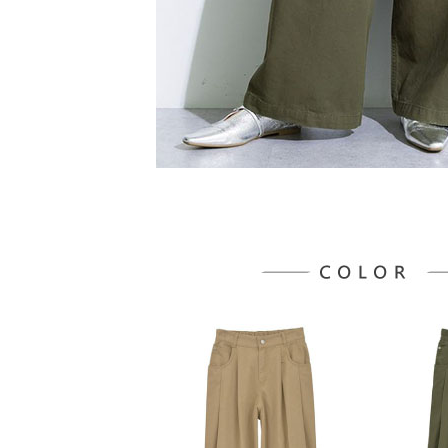
５．嚴禁
形，恩沛
動。