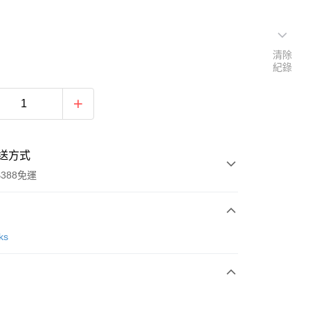
清除
紀錄
送方式
388免運
次付款
ks
期付款
0 利率 每期
NT$630
21家銀行
庫商業銀行
第一商業銀行