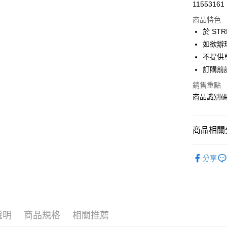
超商取貨
11553161
華南商
LINE Pay
上海商
商品特色
國泰世
於 STR
Apple Pay
臺灣中
如欲辦
匯豐（
街口支付
不提供單
聯邦商
訂購前
元大商
悠遊付
玉山商
銷售重點
台新國
Google Pa
商品識別碼：
台灣樂
大哥付你
相關說明
商品相關分
【大哥付
AFTEE先
1.本服務
Green Par
2.付款方
相關說明
分享
流程，驗
【關於「A
PANTS /
ATM付款
完成交易
AFTEE
3.實際核
便利好安
NEW ARR
4.訂單成
１．簡單
消。如遇
Green Par
２．便利
運送方式
無法說明
３．安心
說明
商品規格
相關推薦
Green Par
【繳款方
全家取貨
1.分期款