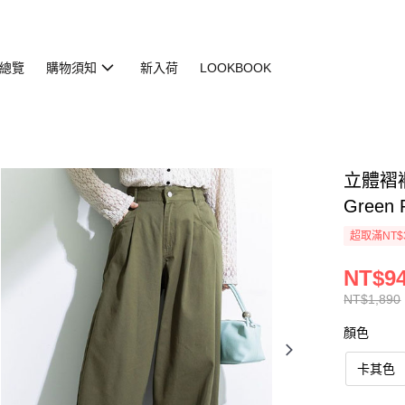
總覽
購物須知
新入荷
LOOKBOOK
立體褶襉
Green 
超取滿NT$
NT$9
NT$1,890
顏色
卡其色