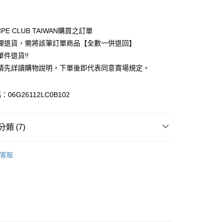
付款
業銀行
彰化商業銀行
業儲蓄銀行
台北富邦商業銀行
華商業銀行
兆豐國際商業銀行
IPE CLUB TAIWAN購買之訂單
小企業銀行
台中商業銀行
理退貨，需將該筆訂單商品【全數一併退回】
台灣）商業銀行
華泰商業銀行
件退貨!!
業銀行
遠東國際商業銀行
請先詳讀購物說明，下單後即代表同意賣場規定。
業銀行
永豐商業銀行
業銀行
星展（台灣）商業銀行
際商業銀行
中國信託商業銀行
y
06G26112LC0B102
天信用卡公司
分期
類 (7)
你分期使用說明】
享後付
由台灣大哥大提供，台灣大哥大用戶可立即使用無須另外申請。
ks
PANTS / 褲子
式選擇「大哥付你分期」，訂單成立後會自動跳轉到大哥付的交易
客服
證手機門號後，選擇欲分期的期數、繳款截止日，確認付款後即
FTEE先享後付」】
 褲子
。
先享後付是「在收到商品之後才付款」的支付方式。 讓您購物簡單
准額度、可分期數及費用金額請依後續交易確認頁面所載為準。
心！
IVALS / 新品上市
立30分鐘內，如未前往確認交易或遇審核未通過，訂單將自動取
：不需註冊會員、不需綁卡、不需儲值。
「轉專審核」未通過狀況，表示未達大哥付你分期系統評分，恕
ks
ALL ITEMS
：只要手機號碼，簡訊認證，即可結帳。
評估內容。
：先確認商品／服務後，再付款。
ks
SS│春夏 新入荷
式說明】
付款
項不併入電信帳單，「大哥付你分期」於每月結算日後寄送繳費提