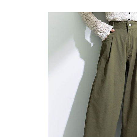
【「AFT
SALE ITE
醒簡訊。
每筆NT$6
１．於結帳
2.透過簡
付」結帳
SALE ITE
帳／街口支
全家純取
２．訂單
３．收到繳
每筆NT$6
【注意事
／ATM／
1.本服務
※ 請注意
萊爾富取
用戶於交
絡購買商品
款買賣價
先享後付
每筆NT$6
2.基於同
※ 交易是
資料（包
是否繳費成
萊爾富純
用，由本
付客戶支
每筆NT$6
3.完整用
【注意事
7-11取貨
１．透過由
交易，需
每筆NT$6
求債權轉
２．關於
7-11純取
https://aft
每筆NT$6
３．未成
「AFTE
宅配
任。
４．使用「
每筆NT$9
即時審查
結果請求