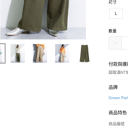
尺寸
L
數量
付款與運
超取滿NT$
付款方式
品牌
信用卡一
Green Par
信用卡分
商品特色
3 期 
商品編號
合作金