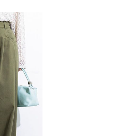
EE先享後付」結帳流程】
MS
春夏新品 ➯ 5折
0，滿NT$388(含以上)免運費
方式選擇「AFTEE先享後付」後，將跳轉至「AFTEE先享後
訊連結打開帳單後，可選擇「超商條碼／台灣大直營門市／銀行轉
頁面，進行簡訊認證並確認金額後，即可完成結帳。
MS
單筆滿$1800抵$200、滿$2800抵$400
付／iPASS MONEY」等通路繳費。
貨
成立數日內，您將收到繳費通知簡訊。
費通知簡訊後14天內，點擊此簡訊中的連結，可透過四大超商
0，滿NT$388(含以上)免運費
項】
網路銀行／等多元方式進行付款，方視為交易完成。
係由「台灣大哥大股份有限公司」（以下簡稱本公司）所提供，讓
：結帳手續完成當下不需立刻繳費，但若您需要取消訂單，請聯
貨付款
易時，得透過本服務購買商品或服務，並由商店將買賣／分期付
的店家。未經商家同意取消之訂單仍視為有效，需透過AFTEE
金債權讓與本公司後，依約使用本公司帳單繳交帳款。
繳納相關費用。
0，滿NT$888(含以上)免運費
意付款使用「大哥付你分期」之契約關係目的，商店將以您的個人
否成功請以「AFTEE先享後付 」之結帳頁面顯示為準，若有關於
含姓名、電話或地址）提供予台灣大哥大進項蒐集、處理及利
功／繳費後需取消欲退款等相關疑問，請聯繫「AFTEE先享後
取貨
公司與您本人進行分期帳單所需資料之確認、核對及更正。
援中心」
https://netprotections.freshdesk.com/support/home
0，滿NT$888(含以上)免運費
戶服務條款，請詳閱以下連結：
https://oppay.tw/userRule
項】
付款
恩沛科技股份有限公司提供之「AFTEE先享後付」服務完成之
依本服務之必要範圍內提供個人資料，並將交易相關給付款項請
0，滿NT$888(含以上)免運費
讓予恩沛科技股份有限公司。
個人資料處理事宜，請瀏覽以下網址：
貨
ee.tw/terms/#terms3
0，滿NT$888(含以上)免運費
年的使用者請事先徵得法定代理人或監護人之同意方可使用
E先享後付」，若未經同意申辦者引起之損失，本公司不負相關責
AFTEE先享後付」時，將依據個別帳號之用戶狀況，依本公司
0，滿NT$888(含以上)免運費
核予不同之上限額度；若仍有額度不足之情形，本公司將視審查
用戶進行身份認證。