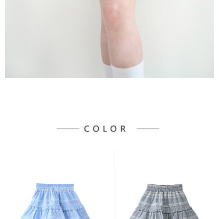
３．未成年的使用者請事先徵得法定代理人或監護人之同意方可使用
宅配
「AFTEE先享後付」，若未經同意申辦者引起之損失，本公司不負相關責
任。
每筆NT$90，滿NT$888(含以上)免運費
４．使用「AFTEE先享後付」時，將依據個別帳號之用戶狀況，依本公司即
時審查核予不同之上限額度；若仍有額度不足之情形，本公司將視審查結果
請求用戶進行身份認證。
５．嚴禁一人註冊多個帳號或使用他人資訊註冊。若發現惡意使用之情形，
恩沛科技股份有限公司將有權停止該用戶之使用額度並採取法律行動。