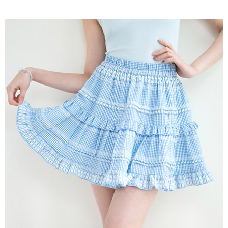
AFTEE先享後付是「在收到商品之後才付款」的支付方式。 讓您購物簡單
3.實際核准額度、可分期數及費用金額請依後續交易確認頁面所載為準。
便利好安心！
4.訂單成立30分鐘內，如未前往確認交易或遇審核未通過，訂單將自動取
１．簡單：不需註冊會員、不需綁卡、不需儲值。
運送方式
消。如遇「轉專審核」未通過狀況，表示未達大哥付你分期系統評分，恕無
２．便利：只要手機號碼，簡訊認證，即可結帳。
法說明評估內容。
３．安心：先確認商品／服務後，再付款。
全家取貨付款
【繳款方式說明】
1.分期款項不併入電信帳單，「大哥付你分期」於每月結算日後寄送繳費提
每筆NT$60，滿NT$388(含以上)免運費
【「AFTEE先享後付」結帳流程】
醒簡訊。
１．於結帳方式選擇「AFTEE先享後付」後，將跳轉至「AFTEE先享後付」
2.透過簡訊連結打開帳單後，可選擇「超商條碼／台灣大直營門市／銀行轉
全家純取貨
結帳頁面，進行簡訊認證並確認金額後，即可完成結帳。
帳／街口支付／iPASS MONEY」等通路繳費。
２．訂單成立數日內，您將收到繳費通知簡訊。
每筆NT$60，滿NT$388(含以上)免運費
３．收到繳費通知簡訊後14天內，點擊此簡訊中的連結，可透過四大超商／
【注意事項】
ATM／網路銀行／等多元方式進行付款，方視為交易完成。
萊爾富取貨付款
1.本服務係由「台灣大哥大股份有限公司」（以下簡稱本公司）所提供，讓
※ 請注意：結帳手續完成當下不需立刻繳費，但若您需要取消訂單，請聯絡
用戶於交易時，得透過本服務購買商品或服務，並由商店將買賣／分期付款
每筆NT$60，滿NT$888(含以上)免運費
購買商品的店家。未經商家同意取消之訂單仍視為有效，需透過AFTEE先享
買賣價金債權讓與本公司後，依約使用本公司帳單繳交帳款。
後付繳納相關費用。
2.基於同意付款使用「大哥付你分期」之契約關係目的，商店將以您的個人
萊爾富純取貨
※ 交易是否成功請以「AFTEE先享後付 」之結帳頁面顯示為準，若有關於
資料（包含姓名、電話或地址）提供予台灣大哥大進項蒐集、處理及利用，
是否繳費成功／繳費後需取消欲退款等相關疑問，請聯繫「AFTEE先享後付
每筆NT$60，滿NT$888(含以上)免運費
由本公司與您本人進行分期帳單所需資料之確認、核對及更正。
客戶支援中心」
https://netprotections.freshdesk.com/support/home
3.完整用戶服務條款，請詳閱以下連結：
https://oppay.tw/userRule
7-11取貨付款
【注意事項】
１．透過由恩沛科技股份有限公司提供之「AFTEE先享後付」服務完成之交
每筆NT$60，滿NT$888(含以上)免運費
易，需依本服務之必要範圍內提供個人資料，並將交易相關給付款項請求債
權轉讓予恩沛科技股份有限公司。
7-11純取貨
２．關於個人資料處理事宜，請瀏覽以下網址：
每筆NT$60，滿NT$888(含以上)免運費
https://aftee.tw/terms/#terms3