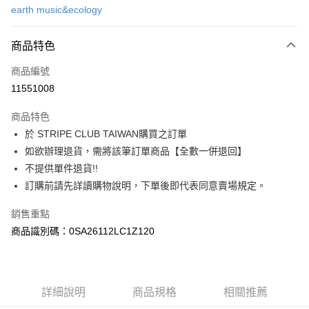
earth music&ecology
信用卡分期付款
3 期 0 利率 每期
NT$560
21家銀行
商品特色
合作金庫商業銀行
第一商業銀行
超商取貨付款
商品編號
華南商業銀行
彰化商業銀行
11551008
LINE Pay
上海商業儲蓄銀行
台北富邦商業銀行
國泰世華商業銀行
兆豐國際商業銀行
商品特色
Apple Pay
臺灣中小企業銀行
台中商業銀行
於 STRIPE CLUB TAIWAN購買之訂單
匯豐（台灣）商業銀行
華泰商業銀行
街口支付
如欲辦理退貨，需將該筆訂單商品【全數一併退回】
聯邦商業銀行
遠東國際商業銀行
元大商業銀行
永豐商業銀行
不提供單件退貨!!
悠遊付
玉山商業銀行
星展（台灣）商業銀行
訂購前請先詳讀購物說明，下單後即代表同意賣場規定。
台新國際商業銀行
中國信託商業銀行
Google Pay
台灣樂天信用卡公司
銷售重點
大哥付你分期
商品識別碼：0SA26112LC1Z120
相關說明
【大哥付你分期使用說明】
AFTEE先享後付
1.本服務由台灣大哥大提供，台灣大哥大用戶可立即使用無須另外申請。
2.付款方式選擇「大哥付你分期」，訂單成立後會自動跳轉到大哥付的交易
相關說明
詳細說明
商品規格
相關推薦
流程，驗證手機門號後，選擇欲分期的期數、繳款截止日，確認付款後即完
【關於「AFTEE先享後付」】
成交易。
ATM付款