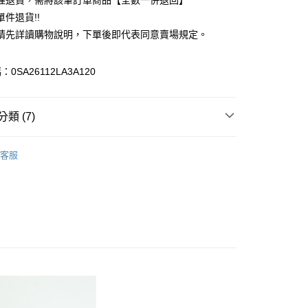
理退貨，需將該筆訂單商品【全數一併退回】
台灣）商業銀行
華泰商業銀行
件退貨!!
業銀行
遠東國際商業銀行
請先詳讀購物說明，下單後即代表同意賣場規定。
業銀行
永豐商業銀行
業銀行
星展（台灣）商業銀行
際商業銀行
中國信託商業銀行
y
0SA26112LA3A120
天信用卡公司
分期
類 (7)
你分期使用說明】
享後付
由台灣大哥大提供，台灣大哥大用戶可立即使用無須另外申請。
c & ecology
Premium 白金
式選擇「大哥付你分期」，訂單成立後會自動跳轉到大哥付的交易
客服
證手機門號後，選擇欲分期的期數、繳款截止日，確認付款後即
FTEE先享後付」】
IVALS / 新品上市
。
先享後付是「在收到商品之後才付款」的支付方式。 讓您購物簡單
准額度、可分期數及費用金額請依後續交易確認頁面所載為準。
心！
c & ecology
ALL ITEMS
立30分鐘內，如未前往確認交易或遇審核未通過，訂單將自動取
：不需註冊會員、不需綁卡、不需儲值。
「轉專審核」未通過狀況，表示未達大哥付你分期系統評分，恕
c & ecology
TOP / 上衣
：只要手機號碼，簡訊認證，即可結帳。
評估內容。
：先確認商品／服務後，再付款。
c & ecology
SS│春夏 新入荷
式說明】
付款
項不併入電信帳單，「大哥付你分期」於每月結算日後寄送繳費提
EE先享後付」結帳流程】
MS
春夏新品 ➯ 5折
0，滿NT$388(含以上)免運費
方式選擇「AFTEE先享後付」後，將跳轉至「AFTEE先享後
訊連結打開帳單後，可選擇「超商條碼／台灣大直營門市／銀行轉
頁面，進行簡訊認證並確認金額後，即可完成結帳。
MS
單筆滿$1800抵$200、滿$2800抵$400
付／iPASS MONEY」等通路繳費。
貨
成立數日內，您將收到繳費通知簡訊。
費通知簡訊後14天內，點擊此簡訊中的連結，可透過四大超商
0，滿NT$388(含以上)免運費