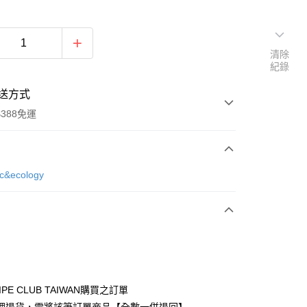
清除
紀錄
送方式
388免運
次付款
ic&ecology
期付款
0 利率 每期
NT$693
21家銀行
庫商業銀行
第一商業銀行
付款
業銀行
彰化商業銀行
業儲蓄銀行
台北富邦商業銀行
華商業銀行
兆豐國際商業銀行
IPE CLUB TAIWAN購買之訂單
小企業銀行
台中商業銀行