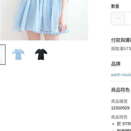
數量
付款與運
超取滿NT$
付款方式
品牌
信用卡一
earth mus
信用卡分
商品特色
3 期 
商品編號
合作金
超商取貨
11550929
華南商
LINE Pay
上海商
商品特色
國泰世
於 STR
Apple Pay
臺灣中