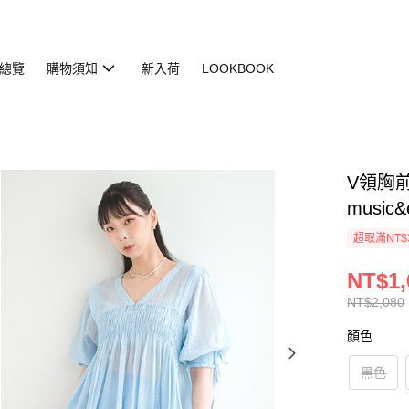
總覽
購物須知
新入荷
LOOKBOOK
V領胸前打
music&
超取滿NT$
NT$1,
NT$2,080
顏色
黑色