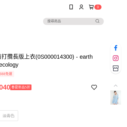
0
攬長版上衣(0S000014300) - earth
ecology
388免運
040
春夏新品5折
淡青色