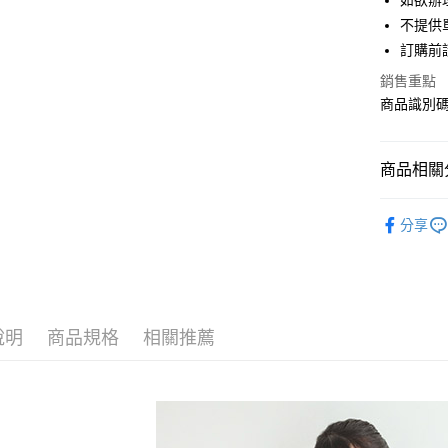
如欲辦
匯豐（
街口支付
不提供單
聯邦商
訂購前
元大商
悠遊付
玉山商
銷售重點
台新國
Google Pa
商品識別碼：
台灣樂
大哥付你
相關說明
商品相關分
【大哥付
AFTEE先
1.本服務
earth musi
2.付款方
相關說明
分享
流程，驗
【關於「A
NEW ARR
ATM付款
完成交易
AFTEE
3.實際核
便利好安
earth musi
4.訂單成
１．簡單
消。如遇
earth musi
２．便利
運送方式
無法說明
３．安心
說明
商品規格
相關推薦
earth musi
【繳款方
全家取貨
1.分期款
【「AFT
SALE ITE
醒簡訊。
每筆NT$6
１．於結帳
2.透過簡
付」結帳
SALE ITE
帳／街口支
全家純取
２．訂單
３．收到繳
每筆NT$6