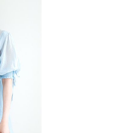
項】
網路銀行／等多元方式進行付款，方視為交易完成。
係由「台灣大哥大股份有限公司」（以下簡稱本公司）所提供，讓
：結帳手續完成當下不需立刻繳費，但若您需要取消訂單，請聯
貨付款
易時，得透過本服務購買商品或服務，並由商店將買賣／分期付
的店家。未經商家同意取消之訂單仍視為有效，需透過AFTEE
金債權讓與本公司後，依約使用本公司帳單繳交帳款。
繳納相關費用。
0，滿NT$888(含以上)免運費
意付款使用「大哥付你分期」之契約關係目的，商店將以您的個人
否成功請以「AFTEE先享後付 」之結帳頁面顯示為準，若有關於
含姓名、電話或地址）提供予台灣大哥大進項蒐集、處理及利
功／繳費後需取消欲退款等相關疑問，請聯繫「AFTEE先享後
取貨
公司與您本人進行分期帳單所需資料之確認、核對及更正。
援中心」
https://netprotections.freshdesk.com/support/home
0，滿NT$888(含以上)免運費
戶服務條款，請詳閱以下連結：
https://oppay.tw/userRule
項】
付款
恩沛科技股份有限公司提供之「AFTEE先享後付」服務完成之
依本服務之必要範圍內提供個人資料，並將交易相關給付款項請
0，滿NT$888(含以上)免運費
讓予恩沛科技股份有限公司。
個人資料處理事宜，請瀏覽以下網址：
貨
ee.tw/terms/#terms3
0，滿NT$888(含以上)免運費
年的使用者請事先徵得法定代理人或監護人之同意方可使用
E先享後付」，若未經同意申辦者引起之損失，本公司不負相關責
AFTEE先享後付」時，將依據個別帳號之用戶狀況，依本公司
0，滿NT$888(含以上)免運費
核予不同之上限額度；若仍有額度不足之情形，本公司將視審查
用戶進行身份認證。
一人註冊多個帳號或使用他人資訊註冊。若發現惡意使用之情
科技股份有限公司將有權停止該用戶之使用額度並採取法律行