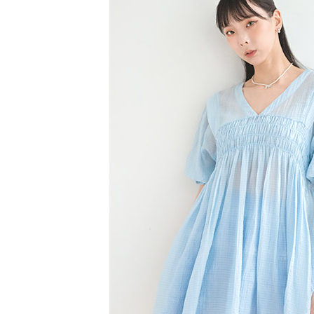
【注意事
／ATM／
1.本服務
※ 請注意
萊爾富取
用戶於交
絡購買商品
款買賣價
先享後付
每筆NT$6
2.基於同
※ 交易是
資料（包
是否繳費成
萊爾富純
用，由本
付客戶支
每筆NT$6
3.完整用
【注意事
7-11取貨
１．透過由
交易，需
每筆NT$6
求債權轉
２．關於
7-11純取
https://aft
每筆NT$6
３．未成
「AFTE
宅配
任。
４．使用「
每筆NT$9
即時審查
結果請求
５．嚴禁
形，恩沛
動。