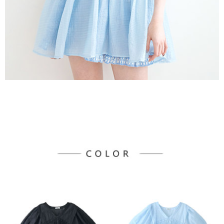
３．未成年的使用者請事先徵得法定代理人或監護人之同意方可使用
宅配
「AFTEE先享後付」，若未經同意申辦者引起之損失，本公司不負相關責
任。
每筆NT$90，滿NT$888(含以上)免運費
４．使用「AFTEE先享後付」時，將依據個別帳號之用戶狀況，依本公司即
時審查核予不同之上限額度；若仍有額度不足之情形，本公司將視審查結果
請求用戶進行身份認證。
５．嚴禁一人註冊多個帳號或使用他人資訊註冊。若發現惡意使用之情形，
恩沛科技股份有限公司將有權停止該用戶之使用額度並採取法律行動。