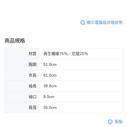
顯示電腦版詳細說明
商品規格
材質
再生纎維75％／尼龍25％
胸圍
51.0cm
衣長
81.0cm
袖長
38.8cm
袖口
9.0cm
肩寬
35.0cm
客服