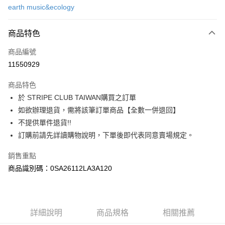
earth music&ecology
信用卡分期付款
3 期 0 利率 每期
NT$693
21家銀行
商品特色
合作金庫商業銀行
第一商業銀行
超商取貨付款
商品編號
華南商業銀行
彰化商業銀行
11550929
LINE Pay
上海商業儲蓄銀行
台北富邦商業銀行
國泰世華商業銀行
兆豐國際商業銀行
商品特色
Apple Pay
臺灣中小企業銀行
台中商業銀行
於 STRIPE CLUB TAIWAN購買之訂單
匯豐（台灣）商業銀行
華泰商業銀行
街口支付
如欲辦理退貨，需將該筆訂單商品【全數一併退回】
聯邦商業銀行
遠東國際商業銀行
元大商業銀行
永豐商業銀行
不提供單件退貨!!
悠遊付
玉山商業銀行
星展（台灣）商業銀行
訂購前請先詳讀購物說明，下單後即代表同意賣場規定。
台新國際商業銀行
中國信託商業銀行
Google Pay
台灣樂天信用卡公司
銷售重點
大哥付你分期
商品識別碼：0SA26112LA3A120
相關說明
【大哥付你分期使用說明】
AFTEE先享後付
1.本服務由台灣大哥大提供，台灣大哥大用戶可立即使用無須另外申請。
2.付款方式選擇「大哥付你分期」，訂單成立後會自動跳轉到大哥付的交易
相關說明
詳細說明
商品規格
相關推薦
流程，驗證手機門號後，選擇欲分期的期數、繳款截止日，確認付款後即完
【關於「AFTEE先享後付」】
成交易。
ATM付款