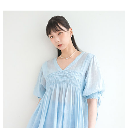
AFTEE先享後付是「在收到商品之後才付款」的支付方式。 讓您購物簡單
3.實際核准額度、可分期數及費用金額請依後續交易確認頁面所載為準。
便利好安心！
4.訂單成立30分鐘內，如未前往確認交易或遇審核未通過，訂單將自動取
１．簡單：不需註冊會員、不需綁卡、不需儲值。
運送方式
消。如遇「轉專審核」未通過狀況，表示未達大哥付你分期系統評分，恕無
２．便利：只要手機號碼，簡訊認證，即可結帳。
法說明評估內容。
３．安心：先確認商品／服務後，再付款。
全家取貨付款
【繳款方式說明】
1.分期款項不併入電信帳單，「大哥付你分期」於每月結算日後寄送繳費提
每筆NT$60，滿NT$388(含以上)免運費
【「AFTEE先享後付」結帳流程】
醒簡訊。
１．於結帳方式選擇「AFTEE先享後付」後，將跳轉至「AFTEE先享後付」
2.透過簡訊連結打開帳單後，可選擇「超商條碼／台灣大直營門市／銀行轉
全家純取貨
結帳頁面，進行簡訊認證並確認金額後，即可完成結帳。
帳／街口支付／iPASS MONEY」等通路繳費。
２．訂單成立數日內，您將收到繳費通知簡訊。
每筆NT$60，滿NT$388(含以上)免運費
３．收到繳費通知簡訊後14天內，點擊此簡訊中的連結，可透過四大超商／
【注意事項】
ATM／網路銀行／等多元方式進行付款，方視為交易完成。
萊爾富取貨付款
1.本服務係由「台灣大哥大股份有限公司」（以下簡稱本公司）所提供，讓
※ 請注意：結帳手續完成當下不需立刻繳費，但若您需要取消訂單，請聯絡
用戶於交易時，得透過本服務購買商品或服務，並由商店將買賣／分期付款
每筆NT$60，滿NT$888(含以上)免運費
購買商品的店家。未經商家同意取消之訂單仍視為有效，需透過AFTEE先享
買賣價金債權讓與本公司後，依約使用本公司帳單繳交帳款。
後付繳納相關費用。
2.基於同意付款使用「大哥付你分期」之契約關係目的，商店將以您的個人
萊爾富純取貨
※ 交易是否成功請以「AFTEE先享後付 」之結帳頁面顯示為準，若有關於
資料（包含姓名、電話或地址）提供予台灣大哥大進項蒐集、處理及利用，
是否繳費成功／繳費後需取消欲退款等相關疑問，請聯繫「AFTEE先享後付
每筆NT$60，滿NT$888(含以上)免運費
由本公司與您本人進行分期帳單所需資料之確認、核對及更正。
客戶支援中心」
https://netprotections.freshdesk.com/support/home
3.完整用戶服務條款，請詳閱以下連結：
https://oppay.tw/userRule
7-11取貨付款
【注意事項】
１．透過由恩沛科技股份有限公司提供之「AFTEE先享後付」服務完成之交
每筆NT$60，滿NT$888(含以上)免運費
易，需依本服務之必要範圍內提供個人資料，並將交易相關給付款項請求債
權轉讓予恩沛科技股份有限公司。
7-11純取貨
２．關於個人資料處理事宜，請瀏覽以下網址：
每筆NT$60，滿NT$888(含以上)免運費
https://aftee.tw/terms/#terms3