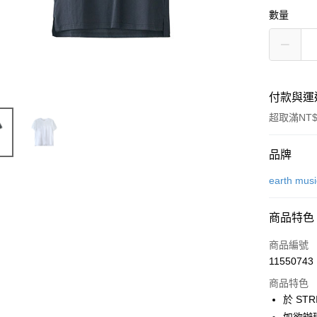
數量
付款與運
超取滿NT$
付款方式
品牌
信用卡一
earth mus
信用卡分
商品特色
3 期 
商品編號
合作金
超商取貨
11550743
華南商
LINE Pay
上海商
商品特色
國泰世
於 STR
Apple Pay
臺灣中