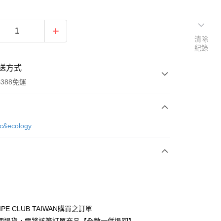
清除
紀錄
送方式
388免運
次付款
ic&ecology
期付款
0 利率 每期
NT$560
21家銀行
庫商業銀行
第一商業銀行
付款
業銀行
彰化商業銀行
業儲蓄銀行
台北富邦商業銀行
華商業銀行
兆豐國際商業銀行
IPE CLUB TAIWAN購買之訂單
小企業銀行
台中商業銀行