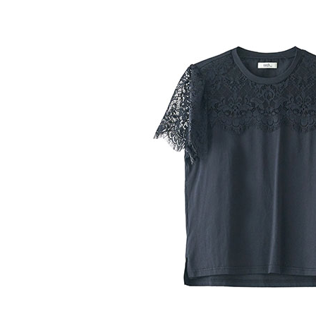
【注意事
／ATM／
1.本服務
※ 請注意
萊爾富取
用戶於交
絡購買商品
款買賣價
先享後付
每筆NT$6
2.基於同
※ 交易是
資料（包
是否繳費成
萊爾富純
用，由本
付客戶支
每筆NT$6
3.完整用
【注意事
7-11取貨
１．透過由
交易，需
每筆NT$6
求債權轉
２．關於
7-11純取
https://aft
每筆NT$6
３．未成
「AFTE
宅配
任。
４．使用「
每筆NT$9
即時審查
結果請求
５．嚴禁
形，恩沛
動。