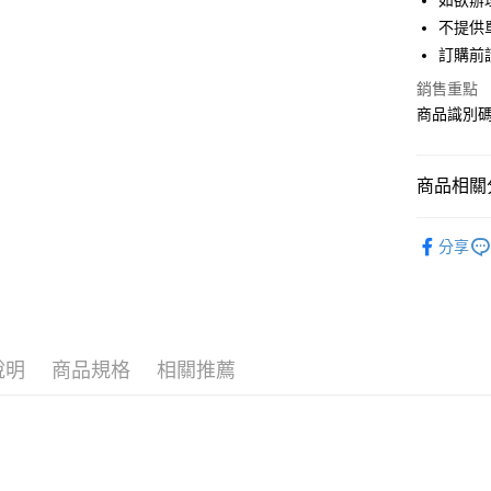
如欲辦
匯豐（
街口支付
不提供單
聯邦商
訂購前
元大商
悠遊付
玉山商
銷售重點
台新國
Google Pa
商品識別碼：
台灣樂
大哥付你
相關說明
商品相關分
【大哥付
AFTEE先
1.本服務
earth musi
2.付款方
相關說明
分享
流程，驗
【關於「A
NEW ARR
ATM付款
完成交易
AFTEE
3.實際核
便利好安
earth musi
4.訂單成
１．簡單
消。如遇
earth musi
２．便利
運送方式
無法說明
３．安心
說明
商品規格
相關推薦
earth musi
【繳款方
全家取貨
1.分期款
【「AFT
SALE ITE
醒簡訊。
每筆NT$6
１．於結帳
2.透過簡
付」結帳
SALE ITE
帳／街口支
全家純取
２．訂單
３．收到繳
每筆NT$6