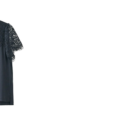
項】
網路銀行／等多元方式進行付款，方視為交易完成。
係由「台灣大哥大股份有限公司」（以下簡稱本公司）所提供，讓
：結帳手續完成當下不需立刻繳費，但若您需要取消訂單，請聯
貨付款
易時，得透過本服務購買商品或服務，並由商店將買賣／分期付
的店家。未經商家同意取消之訂單仍視為有效，需透過AFTEE
金債權讓與本公司後，依約使用本公司帳單繳交帳款。
繳納相關費用。
0，滿NT$888(含以上)免運費
意付款使用「大哥付你分期」之契約關係目的，商店將以您的個人
否成功請以「AFTEE先享後付 」之結帳頁面顯示為準，若有關於
含姓名、電話或地址）提供予台灣大哥大進項蒐集、處理及利
功／繳費後需取消欲退款等相關疑問，請聯繫「AFTEE先享後
取貨
公司與您本人進行分期帳單所需資料之確認、核對及更正。
援中心」
https://netprotections.freshdesk.com/support/home
0，滿NT$888(含以上)免運費
戶服務條款，請詳閱以下連結：
https://oppay.tw/userRule
項】
付款
恩沛科技股份有限公司提供之「AFTEE先享後付」服務完成之
依本服務之必要範圍內提供個人資料，並將交易相關給付款項請
0，滿NT$888(含以上)免運費
讓予恩沛科技股份有限公司。
個人資料處理事宜，請瀏覽以下網址：
貨
ee.tw/terms/#terms3
0，滿NT$888(含以上)免運費
年的使用者請事先徵得法定代理人或監護人之同意方可使用
E先享後付」，若未經同意申辦者引起之損失，本公司不負相關責
AFTEE先享後付」時，將依據個別帳號之用戶狀況，依本公司
0，滿NT$888(含以上)免運費
核予不同之上限額度；若仍有額度不足之情形，本公司將視審查
用戶進行身份認證。
一人註冊多個帳號或使用他人資訊註冊。若發現惡意使用之情
科技股份有限公司將有權停止該用戶之使用額度並採取法律行