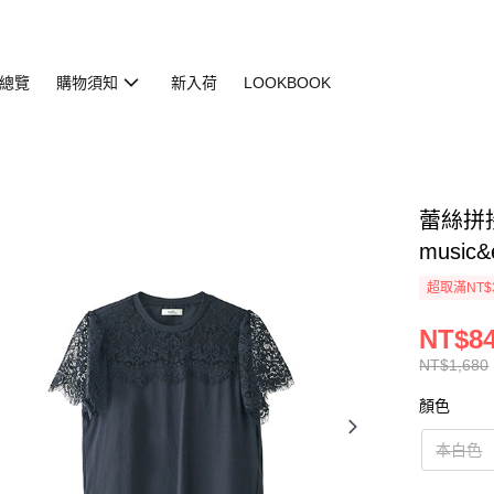
總覽
購物須知
新入荷
LOOKBOOK
蕾絲拼接圓
music&
超取滿NT$
NT$8
NT$1,680
顏色
本白色