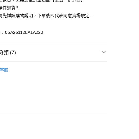
理退貨，需將該筆訂單商品【全數一併退回】
台灣）商業銀行
華泰商業銀行
件退貨!!
業銀行
遠東國際商業銀行
請先詳讀購物說明，下單後即代表同意賣場規定。
業銀行
永豐商業銀行
業銀行
星展（台灣）商業銀行
際商業銀行
中國信託商業銀行
y
0SA26112LA1A220
天信用卡公司
分期
類 (7)
你分期使用說明】
享後付
由台灣大哥大提供，台灣大哥大用戶可立即使用無須另外申請。
c & ecology
Premium 白金
式選擇「大哥付你分期」，訂單成立後會自動跳轉到大哥付的交易
客服
證手機門號後，選擇欲分期的期數、繳款截止日，確認付款後即
FTEE先享後付」】
IVALS / 新品上市
。
先享後付是「在收到商品之後才付款」的支付方式。 讓您購物簡單
准額度、可分期數及費用金額請依後續交易確認頁面所載為準。
心！
c & ecology
ALL ITEMS
立30分鐘內，如未前往確認交易或遇審核未通過，訂單將自動取
：不需註冊會員、不需綁卡、不需儲值。
「轉專審核」未通過狀況，表示未達大哥付你分期系統評分，恕
c & ecology
TOP / 上衣
：只要手機號碼，簡訊認證，即可結帳。
評估內容。
：先確認商品／服務後，再付款。
c & ecology
SS│春夏 新入荷
式說明】
付款
項不併入電信帳單，「大哥付你分期」於每月結算日後寄送繳費提
EE先享後付」結帳流程】
MS
春夏新品 ➯ 5折
0，滿NT$388(含以上)免運費
方式選擇「AFTEE先享後付」後，將跳轉至「AFTEE先享後
訊連結打開帳單後，可選擇「超商條碼／台灣大直營門市／銀行轉
頁面，進行簡訊認證並確認金額後，即可完成結帳。
MS
單筆滿$1800抵$200、滿$2800抵$400
付／iPASS MONEY」等通路繳費。
貨
成立數日內，您將收到繳費通知簡訊。
費通知簡訊後14天內，點擊此簡訊中的連結，可透過四大超商
0，滿NT$388(含以上)免運費