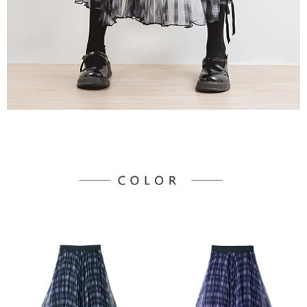
３．未成年的使用者請事先徵得法定代理人或監護人之同意方可使用
宅配
「AFTEE先享後付」，若未經同意申辦者引起之損失，本公司不負相關責
任。
每筆NT$90，滿NT$888(含以上)免運費
４．使用「AFTEE先享後付」時，將依據個別帳號之用戶狀況，依本公司即
時審查核予不同之上限額度；若仍有額度不足之情形，本公司將視審查結果
請求用戶進行身份認證。
５．嚴禁一人註冊多個帳號或使用他人資訊註冊。若發現惡意使用之情形，
恩沛科技股份有限公司將有權停止該用戶之使用額度並採取法律行動。