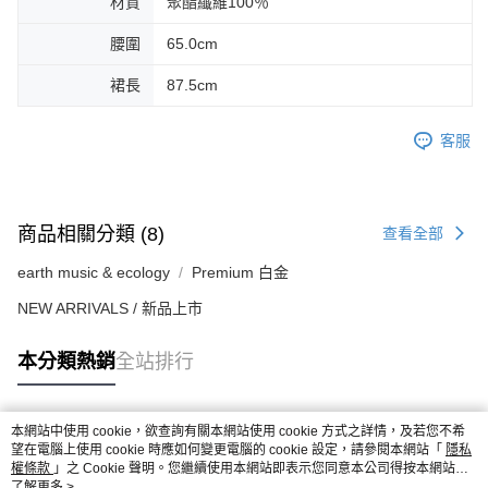
材質
聚酯纖維100％
腰圍
65.0cm
裙長
87.5cm
客服
商品相關分類 (8)
查看全部
earth music & ecology
Premium 白金
NEW ARRIVALS / 新品上市
本分類熱銷
全站排行
本網站中使用 cookie，欲查詢有關本網站使用 cookie 方式之詳情，及若您不希
熱門標籤
望在電腦上使用 cookie 時應如何變更電腦的 cookie 設定，請參閱本網站「
隱私
權條款
」之 Cookie 聲明。您繼續使用本網站即表示您同意本公司得按本網站使
用條款之 Cookie 聲明使用 cookie。
了解更多 >