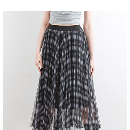
AFTEE先享後付是「在收到商品之後才付款」的支付方式。 讓您購物簡單
3.實際核准額度、可分期數及費用金額請依後續交易確認頁面所載為準。
便利好安心！
4.訂單成立30分鐘內，如未前往確認交易或遇審核未通過，訂單將自動取
１．簡單：不需註冊會員、不需綁卡、不需儲值。
運送方式
消。如遇「轉專審核」未通過狀況，表示未達大哥付你分期系統評分，恕無
２．便利：只要手機號碼，簡訊認證，即可結帳。
法說明評估內容。
３．安心：先確認商品／服務後，再付款。
全家取貨付款
【繳款方式說明】
1.分期款項不併入電信帳單，「大哥付你分期」於每月結算日後寄送繳費提
每筆NT$60，滿NT$388(含以上)免運費
【「AFTEE先享後付」結帳流程】
醒簡訊。
１．於結帳方式選擇「AFTEE先享後付」後，將跳轉至「AFTEE先享後付」
2.透過簡訊連結打開帳單後，可選擇「超商條碼／台灣大直營門市／銀行轉
全家純取貨
結帳頁面，進行簡訊認證並確認金額後，即可完成結帳。
帳／街口支付／iPASS MONEY」等通路繳費。
２．訂單成立數日內，您將收到繳費通知簡訊。
每筆NT$60，滿NT$388(含以上)免運費
３．收到繳費通知簡訊後14天內，點擊此簡訊中的連結，可透過四大超商／
【注意事項】
ATM／網路銀行／等多元方式進行付款，方視為交易完成。
萊爾富取貨付款
1.本服務係由「台灣大哥大股份有限公司」（以下簡稱本公司）所提供，讓
※ 請注意：結帳手續完成當下不需立刻繳費，但若您需要取消訂單，請聯絡
用戶於交易時，得透過本服務購買商品或服務，並由商店將買賣／分期付款
每筆NT$60，滿NT$888(含以上)免運費
購買商品的店家。未經商家同意取消之訂單仍視為有效，需透過AFTEE先享
買賣價金債權讓與本公司後，依約使用本公司帳單繳交帳款。
後付繳納相關費用。
2.基於同意付款使用「大哥付你分期」之契約關係目的，商店將以您的個人
萊爾富純取貨
※ 交易是否成功請以「AFTEE先享後付 」之結帳頁面顯示為準，若有關於
資料（包含姓名、電話或地址）提供予台灣大哥大進項蒐集、處理及利用，
是否繳費成功／繳費後需取消欲退款等相關疑問，請聯繫「AFTEE先享後付
每筆NT$60，滿NT$888(含以上)免運費
由本公司與您本人進行分期帳單所需資料之確認、核對及更正。
客戶支援中心」
https://netprotections.freshdesk.com/support/home
3.完整用戶服務條款，請詳閱以下連結：
https://oppay.tw/userRule
7-11取貨付款
【注意事項】
１．透過由恩沛科技股份有限公司提供之「AFTEE先享後付」服務完成之交
每筆NT$60，滿NT$888(含以上)免運費
易，需依本服務之必要範圍內提供個人資料，並將交易相關給付款項請求債
權轉讓予恩沛科技股份有限公司。
7-11純取貨
２．關於個人資料處理事宜，請瀏覽以下網址：
每筆NT$60，滿NT$888(含以上)免運費
https://aftee.tw/terms/#terms3