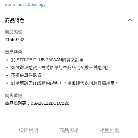
earth music&ecology
信用卡分期付款
3 期 0 利率 每期
NT$793
21家銀行
商品特色
合作金庫商業銀行
第一商業銀行
超商取貨付款
商品編號
華南商業銀行
彰化商業銀行
11550732
LINE Pay
上海商業儲蓄銀行
台北富邦商業銀行
國泰世華商業銀行
兆豐國際商業銀行
商品特色
Apple Pay
臺灣中小企業銀行
台中商業銀行
於 STRIPE CLUB TAIWAN購買之訂單
匯豐（台灣）商業銀行
華泰商業銀行
街口支付
如欲辦理退貨，需將該筆訂單商品【全數一併退回】
聯邦商業銀行
遠東國際商業銀行
元大商業銀行
永豐商業銀行
不提供單件退貨!!
悠遊付
玉山商業銀行
星展（台灣）商業銀行
訂購前請先詳讀購物說明，下單後即代表同意賣場規定。
台新國際商業銀行
中國信託商業銀行
Google Pay
台灣樂天信用卡公司
銷售重點
大哥付你分期
商品識別碼：0SA26112LC1C120
相關說明
【大哥付你分期使用說明】
AFTEE先享後付
1.本服務由台灣大哥大提供，台灣大哥大用戶可立即使用無須另外申請。
2.付款方式選擇「大哥付你分期」，訂單成立後會自動跳轉到大哥付的交易
相關說明
詳細說明
商品規格
相關推薦
流程，驗證手機門號後，選擇欲分期的期數、繳款截止日，確認付款後即完
【關於「AFTEE先享後付」】
成交易。
ATM付款