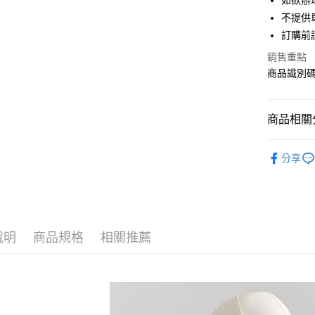
如欲辦
匯豐（
街口支付
不提供單
聯邦商
訂購前
元大商
悠遊付
玉山商
銷售重點
台新國
Google Pa
商品識別碼：
台灣樂
大哥付你
相關說明
商品相關分
【大哥付
AFTEE先
1.本服務
Te chichi
2.付款方
相關說明
分享
流程，驗
【關於「A
TOPS / 
ATM付款
完成交易
AFTEE
3.實際核
便利好安
NEW ARR
4.訂單成
１．簡單
消。如遇
Te chichi
２．便利
運送方式
無法說明
３．安心
說明
商品規格
相關推薦
Te chichi
【繳款方
全家取貨
1.分期款
【「AFT
SALE ITE
醒簡訊。
每筆NT$6
１．於結帳
2.透過簡
付」結帳
SALE ITE
帳／街口支
全家純取
２．訂單
３．收到繳
每筆NT$6