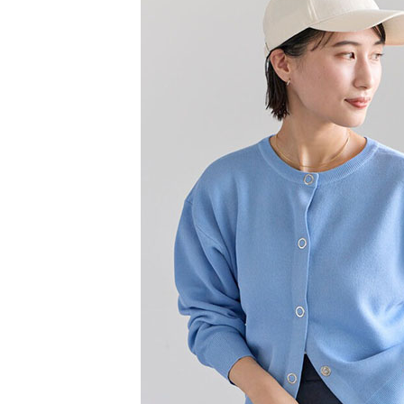
【注意事
／ATM／
1.本服務
※ 請注意
萊爾富取
用戶於交
絡購買商品
款買賣價
先享後付
每筆NT$6
2.基於同
※ 交易是
資料（包
是否繳費成
萊爾富純
用，由本
付客戶支
每筆NT$6
3.完整用
【注意事
7-11取貨
１．透過由
交易，需
每筆NT$6
求債權轉
２．關於
7-11純取
https://aft
每筆NT$6
３．未成
「AFTE
宅配
任。
４．使用「
每筆NT$9
即時審查
結果請求
５．嚴禁
形，恩沛
動。