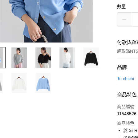
數量
付款與運
超取滿NT$
付款方式
品牌
信用卡一
Te chichi
信用卡分
商品特色
3 期 
商品編號
合作金
超商取貨
11548526
華南商
LINE Pay
上海商
商品特色
國泰世
於 STR
Apple Pay
臺灣中