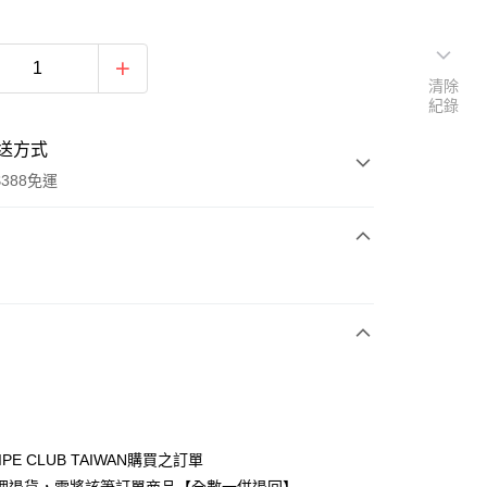
清除
紀錄
送方式
388免運
次付款
期付款
0 利率 每期
NT$630
21家銀行
庫商業銀行
第一商業銀行
付款
業銀行
彰化商業銀行
業儲蓄銀行
台北富邦商業銀行
華商業銀行
兆豐國際商業銀行
IPE CLUB TAIWAN購買之訂單
小企業銀行
台中商業銀行