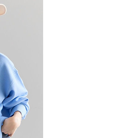
項】
網路銀行／等多元方式進行付款，方視為交易完成。
係由「台灣大哥大股份有限公司」（以下簡稱本公司）所提供，讓
：結帳手續完成當下不需立刻繳費，但若您需要取消訂單，請聯
貨付款
易時，得透過本服務購買商品或服務，並由商店將買賣／分期付
的店家。未經商家同意取消之訂單仍視為有效，需透過AFTEE
金債權讓與本公司後，依約使用本公司帳單繳交帳款。
繳納相關費用。
0，滿NT$888(含以上)免運費
意付款使用「大哥付你分期」之契約關係目的，商店將以您的個人
否成功請以「AFTEE先享後付 」之結帳頁面顯示為準，若有關於
含姓名、電話或地址）提供予台灣大哥大進項蒐集、處理及利
功／繳費後需取消欲退款等相關疑問，請聯繫「AFTEE先享後
取貨
公司與您本人進行分期帳單所需資料之確認、核對及更正。
援中心」
https://netprotections.freshdesk.com/support/home
0，滿NT$888(含以上)免運費
戶服務條款，請詳閱以下連結：
https://oppay.tw/userRule
項】
付款
恩沛科技股份有限公司提供之「AFTEE先享後付」服務完成之
依本服務之必要範圍內提供個人資料，並將交易相關給付款項請
0，滿NT$888(含以上)免運費
讓予恩沛科技股份有限公司。
個人資料處理事宜，請瀏覽以下網址：
貨
ee.tw/terms/#terms3
0，滿NT$888(含以上)免運費
年的使用者請事先徵得法定代理人或監護人之同意方可使用
E先享後付」，若未經同意申辦者引起之損失，本公司不負相關責
AFTEE先享後付」時，將依據個別帳號之用戶狀況，依本公司
0，滿NT$888(含以上)免運費
核予不同之上限額度；若仍有額度不足之情形，本公司將視審查
用戶進行身份認證。
一人註冊多個帳號或使用他人資訊註冊。若發現惡意使用之情
科技股份有限公司將有權停止該用戶之使用額度並採取法律行