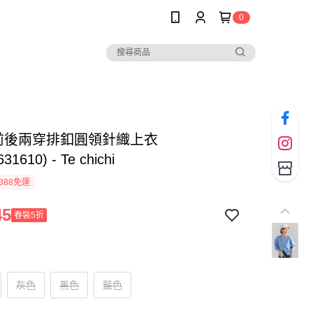
0
Y前後兩穿排釦圓領針織上衣
31610) - Te chichi
388免運
45
春裝5折
灰色
黑色
藍色