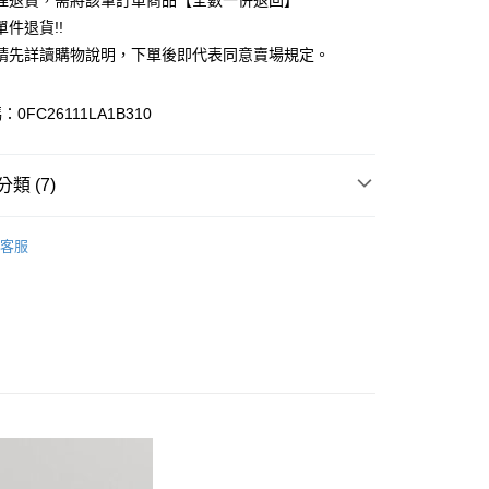
理退貨，需將該筆訂單商品【全數一併退回】
台灣）商業銀行
華泰商業銀行
件退貨!!
業銀行
遠東國際商業銀行
請先詳讀購物說明，下單後即代表同意賣場規定。
業銀行
永豐商業銀行
業銀行
星展（台灣）商業銀行
際商業銀行
中國信託商業銀行
y
0FC26111LA1B310
天信用卡公司
分期
類 (7)
你分期使用說明】
享後付
由台灣大哥大提供，台灣大哥大用戶可立即使用無須另外申請。
TOP / 上衣
式選擇「大哥付你分期」，訂單成立後會自動跳轉到大哥付的交易
客服
證手機門號後，選擇欲分期的期數、繳款截止日，確認付款後即
FTEE先享後付」】
上衣
。
先享後付是「在收到商品之後才付款」的支付方式。 讓您購物簡單
准額度、可分期數及費用金額請依後續交易確認頁面所載為準。
心！
IVALS / 新品上市
立30分鐘內，如未前往確認交易或遇審核未通過，訂單將自動取
：不需註冊會員、不需綁卡、不需儲值。
「轉專審核」未通過狀況，表示未達大哥付你分期系統評分，恕
ALL ITEMS
：只要手機號碼，簡訊認證，即可結帳。
評估內容。
：先確認商品／服務後，再付款。
SS│春夏 新入荷
式說明】
付款
項不併入電信帳單，「大哥付你分期」於每月結算日後寄送繳費提
EE先享後付」結帳流程】
MS
Te chichi ➯ 春裝5折
0，滿NT$388(含以上)免運費
方式選擇「AFTEE先享後付」後，將跳轉至「AFTEE先享後
訊連結打開帳單後，可選擇「超商條碼／台灣大直營門市／銀行轉
頁面，進行簡訊認證並確認金額後，即可完成結帳。
MS
YECCA / Te chici➯滿$4000現抵$400
付／iPASS MONEY」等通路繳費。
貨
成立數日內，您將收到繳費通知簡訊。
費通知簡訊後14天內，點擊此簡訊中的連結，可透過四大超商
0，滿NT$388(含以上)免運費