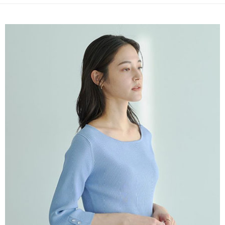
便利好安心！
4.訂單成立30分鐘內，如未前往確認交易或遇審核未通過，訂單將自動取
１．簡單：不需註冊會員、不需綁卡、不需儲值。
運送方式
消。如遇「轉專審核」未通過狀況，表示未達大哥付你分期系統評分，恕無
２．便利：只要手機號碼，簡訊認證，即可結帳。
法說明評估內容。
３．安心：先確認商品／服務後，再付款。
全家取貨付款
【繳款方式說明】
1.分期款項不併入電信帳單，「大哥付你分期」於每月結算日後寄送繳費提
每筆NT$60，滿NT$388(含以上)免運費
【「AFTEE先享後付」結帳流程】
醒簡訊。
１．於結帳方式選擇「AFTEE先享後付」後，將跳轉至「AFTEE先享後付」
2.透過簡訊連結打開帳單後，可選擇「超商條碼／台灣大直營門市／銀行轉
全家純取貨
結帳頁面，進行簡訊認證並確認金額後，即可完成結帳。
帳／街口支付／iPASS MONEY」等通路繳費。
２．訂單成立數日內，您將收到繳費通知簡訊。
每筆NT$60，滿NT$388(含以上)免運費
３．收到繳費通知簡訊後14天內，點擊此簡訊中的連結，可透過四大超商／
【注意事項】
ATM／網路銀行／等多元方式進行付款，方視為交易完成。
萊爾富取貨付款
1.本服務係由「台灣大哥大股份有限公司」（以下簡稱本公司）所提供，讓
※ 請注意：結帳手續完成當下不需立刻繳費，但若您需要取消訂單，請聯絡
用戶於交易時，得透過本服務購買商品或服務，並由商店將買賣／分期付款
每筆NT$60，滿NT$888(含以上)免運費
購買商品的店家。未經商家同意取消之訂單仍視為有效，需透過AFTEE先享
買賣價金債權讓與本公司後，依約使用本公司帳單繳交帳款。
後付繳納相關費用。
2.基於同意付款使用「大哥付你分期」之契約關係目的，商店將以您的個人
萊爾富純取貨
※ 交易是否成功請以「AFTEE先享後付 」之結帳頁面顯示為準，若有關於
資料（包含姓名、電話或地址）提供予台灣大哥大進項蒐集、處理及利用，
是否繳費成功／繳費後需取消欲退款等相關疑問，請聯繫「AFTEE先享後付
每筆NT$60，滿NT$888(含以上)免運費
由本公司與您本人進行分期帳單所需資料之確認、核對及更正。
客戶支援中心」
https://netprotections.freshdesk.com/support/home
3.完整用戶服務條款，請詳閱以下連結：
https://oppay.tw/userRule
7-11取貨付款
【注意事項】
１．透過由恩沛科技股份有限公司提供之「AFTEE先享後付」服務完成之交
每筆NT$60，滿NT$888(含以上)免運費
易，需依本服務之必要範圍內提供個人資料，並將交易相關給付款項請求債
權轉讓予恩沛科技股份有限公司。
7-11純取貨
２．關於個人資料處理事宜，請瀏覽以下網址：
每筆NT$60，滿NT$888(含以上)免運費
https://aftee.tw/terms/#terms3
３．未成年的使用者請事先徵得法定代理人或監護人之同意方可使用