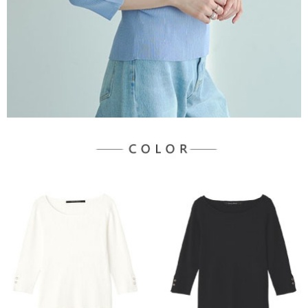
宅配
「AFTEE先享後付」，若未經同意申辦者引起之損失，本公司不負相關責
任。
每筆NT$90，滿NT$888(含以上)免運費
４．使用「AFTEE先享後付」時，將依據個別帳號之用戶狀況，依本公司即
時審查核予不同之上限額度；若仍有額度不足之情形，本公司將視審查結果
請求用戶進行身份認證。
５．嚴禁一人註冊多個帳號或使用他人資訊註冊。若發現惡意使用之情形，
恩沛科技股份有限公司將有權停止該用戶之使用額度並採取法律行動。