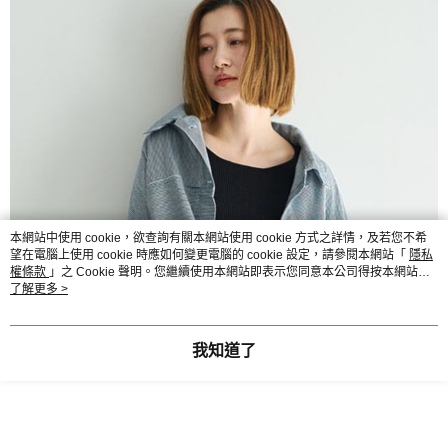
本網站中使用 cookie，欲查詢有關本網站使用 cookie 方式之詳情，及若您不希
望在電腦上使用 cookie 時應如何變更電腦的 cookie 設定，請參閱本網站「
隱私
權條款
」之 Cookie 聲明。您繼續使用本網站即表示您同意本公司得按本網站使
用條款之 Cookie 聲明使用 cookie。
了解更多 >
我知道了