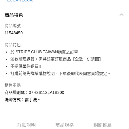
YECCA VECCA
信用卡分期付款
3 期 0 利率 每期
NT$880
21家銀行
商品特色
合作金庫商業銀行
第一商業銀行
超商取貨付款
商品編號
華南商業銀行
彰化商業銀行
11548459
LINE Pay
上海商業儲蓄銀行
台北富邦商業銀行
國泰世華商業銀行
兆豐國際商業銀行
商品特色
Apple Pay
臺灣中小企業銀行
台中商業銀行
於 STRIPE CLUB TAIWAN購買之訂單
匯豐（台灣）商業銀行
華泰商業銀行
街口支付
如欲辦理退貨，需將該筆訂單商品【全數一併退回】
聯邦商業銀行
遠東國際商業銀行
元大商業銀行
永豐商業銀行
不提供單件退貨!!
悠遊付
玉山商業銀行
星展（台灣）商業銀行
訂購前請先詳讀購物說明，下單後即代表同意賣場規定。
台新國際商業銀行
中國信託商業銀行
Google Pay
台灣樂天信用卡公司
銷售重點
大哥付你分期
商品識別碼：07H26112LA1B300
相關說明
洗滌方式：需手洗。
【大哥付你分期使用說明】
AFTEE先享後付
1.本服務由台灣大哥大提供，台灣大哥大用戶可立即使用無須另外申請。
2.付款方式選擇「大哥付你分期」，訂單成立後會自動跳轉到大哥付的交易
相關說明
流程，驗證手機門號後，選擇欲分期的期數、繳款截止日，確認付款後即完
【關於「AFTEE先享後付」】
成交易。
ATM付款
詳細說明
商品規格
相關推薦
AFTEE先享後付是「在收到商品之後才付款」的支付方式。 讓您購物簡單
3.實際核准額度、可分期數及費用金額請依後續交易確認頁面所載為準。