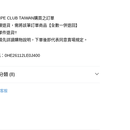
付款
業銀行
彰化商業銀行
業儲蓄銀行
台北富邦商業銀行
華商業銀行
兆豐國際商業銀行
IPE CLUB TAIWAN購買之訂單
小企業銀行
台中商業銀行
理退貨，需將該筆訂單商品【全數一併退回】
台灣）商業銀行
華泰商業銀行
件退貨!!
業銀行
遠東國際商業銀行
請先詳讀購物說明，下單後即代表同意賣場規定。
業銀行
永豐商業銀行
業銀行
星展（台灣）商業銀行
際商業銀行
中國信託商業銀行
y
0HE26112LE0J400
天信用卡公司
分期
類 (8)
你分期使用說明】
享後付
由台灣大哥大提供，台灣大哥大用戶可立即使用無須另外申請。
N HOLIC
TOP / 上衣
式選擇「大哥付你分期」，訂單成立後會自動跳轉到大哥付的交易
客服
證手機門號後，選擇欲分期的期數、繳款截止日，確認付款後即
FTEE先享後付」】
上衣
。
先享後付是「在收到商品之後才付款」的支付方式。 讓您購物簡單
准額度、可分期數及費用金額請依後續交易確認頁面所載為準。
心！
IVALS / 新品上市
立30分鐘內，如未前往確認交易或遇審核未通過，訂單將自動取
：不需註冊會員、不需綁卡、不需儲值。
「轉專審核」未通過狀況，表示未達大哥付你分期系統評分，恕
N HOLIC
ALL ITEMS
：只要手機號碼，簡訊認證，即可結帳。
評估內容。
：先確認商品／服務後，再付款。
N HOLIC
SS│春夏 新入荷
式說明】
付款
項不併入電信帳單，「大哥付你分期」於每月結算日後寄送繳費提