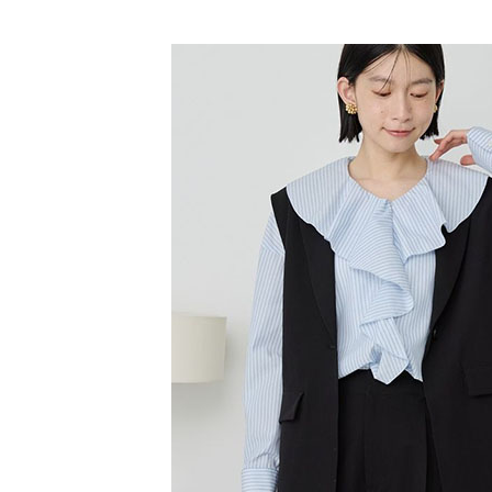
【「AFT
AMERICA
醒簡訊。
每筆NT$6
１．於結帳
2.透過簡
付」結帳
SALE ITE
帳／街口支
全家純取
２．訂單
３．收到繳
SALE ITE
每筆NT$6
【注意事
／ATM／
1.本服務
※ 請注意
萊爾富取
用戶於交
絡購買商品
款買賣價
先享後付
每筆NT$6
2.基於同
※ 交易是
資料（包
是否繳費成
萊爾富純
用，由本
付客戶支
每筆NT$6
3.完整用
【注意事
7-11取貨
１．透過由
交易，需
每筆NT$6
求債權轉
２．關於
7-11純取
https://aft
每筆NT$6
３．未成
「AFTE
宅配
任。
４．使用「
每筆NT$9
即時審查
結果請求