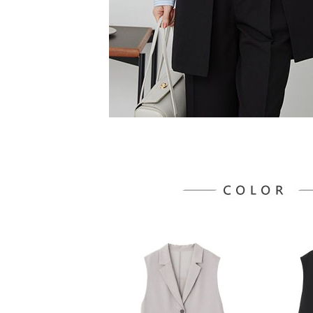
５．嚴禁
形，恩沛
動。