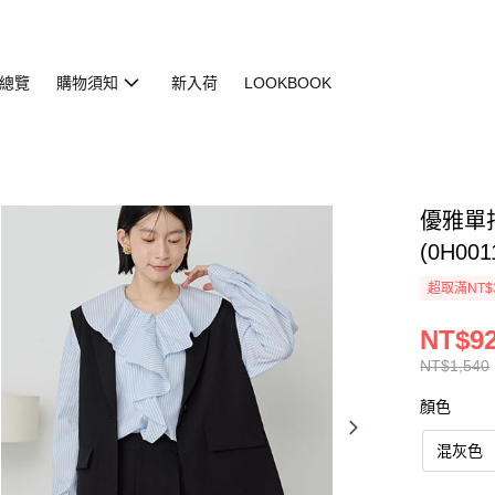
總覽
購物須知
新入荷
LOOKBOOK
優雅單
(0H001
超取滿NT$
NT$9
NT$1,540
顏色
混灰色