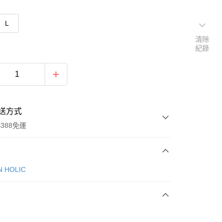
L
清除
紀錄
送方式
388免運
次付款
N HOLIC
期付款
0 利率 每期
NT$513
21家銀行
庫商業銀行
第一商業銀行