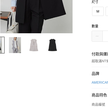
尺寸
M
數量
付款與運
超取滿NT$
付款方式
品牌
信用卡一
AMERICA
信用卡分
商品特色
3 期 
商品編號
合作金