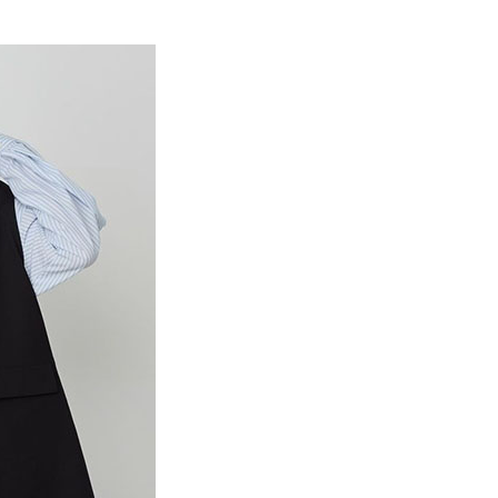
EE先享後付」結帳流程】
N HOLIC
Commute outfit
0，滿NT$388(含以上)免運費
方式選擇「AFTEE先享後付」後，將跳轉至「AFTEE先享後
訊連結打開帳單後，可選擇「超商條碼／台灣大直營門市／銀行轉
頁面，進行簡訊認證並確認金額後，即可完成結帳。
MS
春夏新品 ➯ 6折
付／iPASS MONEY」等通路繳費。
貨
成立數日內，您將收到繳費通知簡訊。
費通知簡訊後14天內，點擊此簡訊中的連結，可透過四大超商
MS
單筆滿$1800抵$200、滿$2800抵$400
0，滿NT$388(含以上)免運費
項】
網路銀行／等多元方式進行付款，方視為交易完成。
係由「台灣大哥大股份有限公司」（以下簡稱本公司）所提供，讓
：結帳手續完成當下不需立刻繳費，但若您需要取消訂單，請聯
貨付款
易時，得透過本服務購買商品或服務，並由商店將買賣／分期付
的店家。未經商家同意取消之訂單仍視為有效，需透過AFTEE
金債權讓與本公司後，依約使用本公司帳單繳交帳款。
繳納相關費用。
0，滿NT$888(含以上)免運費
意付款使用「大哥付你分期」之契約關係目的，商店將以您的個人
否成功請以「AFTEE先享後付 」之結帳頁面顯示為準，若有關於
含姓名、電話或地址）提供予台灣大哥大進項蒐集、處理及利
功／繳費後需取消欲退款等相關疑問，請聯繫「AFTEE先享後
取貨
公司與您本人進行分期帳單所需資料之確認、核對及更正。
援中心」
https://netprotections.freshdesk.com/support/home
0，滿NT$888(含以上)免運費
戶服務條款，請詳閱以下連結：
https://oppay.tw/userRule
項】
付款
恩沛科技股份有限公司提供之「AFTEE先享後付」服務完成之
依本服務之必要範圍內提供個人資料，並將交易相關給付款項請
0，滿NT$888(含以上)免運費
讓予恩沛科技股份有限公司。
個人資料處理事宜，請瀏覽以下網址：
貨
ee.tw/terms/#terms3
0，滿NT$888(含以上)免運費
年的使用者請事先徵得法定代理人或監護人之同意方可使用
E先享後付」，若未經同意申辦者引起之損失，本公司不負相關責
AFTEE先享後付」時，將依據個別帳號之用戶狀況，依本公司
0，滿NT$888(含以上)免運費
核予不同之上限額度；若仍有額度不足之情形，本公司將視審查
用戶進行身份認證。