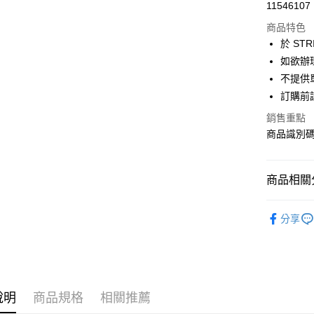
超商取貨
11546107
華南商
LINE Pay
上海商
商品特色
國泰世
於 STR
Apple Pay
臺灣中
如欲辦
匯豐（
街口支付
不提供單
聯邦商
訂購前
元大商
悠遊付
玉山商
銷售重點
台新國
Google Pa
商品識別碼：
台灣樂
大哥付你
相關說明
商品相關分
【大哥付
AFTEE先
1.本服務
AMERICA
2.付款方
相關說明
分享
流程，驗
【關於「A
TOPS / 
ATM付款
完成交易
AFTEE
3.實際核
便利好安
NEW ARR
4.訂單成
１．簡單
消。如遇
AMERICA
２．便利
運送方式
無法說明
３．安心
說明
商品規格
相關推薦
AMERICA
【繳款方
全家取貨
1.分期款