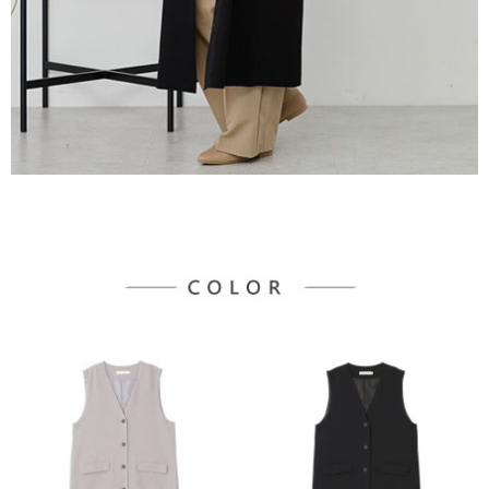
３．未成年的使用者請事先徵得法定代理人或監護人之同意方可使用
宅配
「AFTEE先享後付」，若未經同意申辦者引起之損失，本公司不負相關責
任。
每筆NT$90，滿NT$1,500(含以上)免運費
４．使用「AFTEE先享後付」時，將依據個別帳號之用戶狀況，依本公司即
時審查核予不同之上限額度；若仍有額度不足之情形，本公司將視審查結果
請求用戶進行身份認證。
５．嚴禁一人註冊多個帳號或使用他人資訊註冊。若發現惡意使用之情形，
恩沛科技股份有限公司將有權停止該用戶之使用額度並採取法律行動。