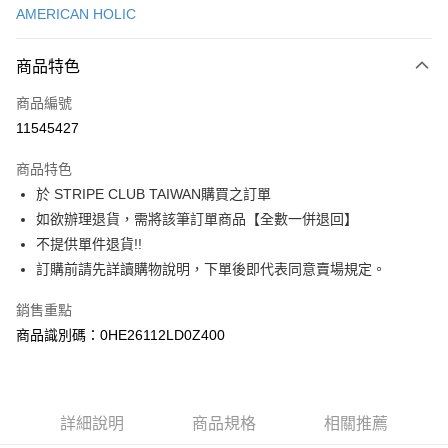
AMERICAN HOLIC
信用卡分期付款
3 期 0 利率 每期
NT$643
21家銀行
商品特色
合作金庫商業銀行
第一商業銀行
超商取貨付款
商品編號
華南商業銀行
彰化商業銀行
11545427
LINE Pay
上海商業儲蓄銀行
台北富邦商業銀行
國泰世華商業銀行
兆豐國際商業銀行
商品特色
Apple Pay
臺灣中小企業銀行
台中商業銀行
於 STRIPE CLUB TAIWAN購買之訂單
匯豐（台灣）商業銀行
華泰商業銀行
街口支付
如欲辦理退貨，需將該筆訂單商品【全數一併退回】
聯邦商業銀行
遠東國際商業銀行
元大商業銀行
永豐商業銀行
不提供單件退貨!!
悠遊付
玉山商業銀行
星展（台灣）商業銀行
訂購前請先詳讀購物說明，下單後即代表同意賣場規定。
台新國際商業銀行
中國信託商業銀行
Google Pay
台灣樂天信用卡公司
銷售重點
大哥付你分期
商品識別碼：0HE26112LD0Z400
相關說明
【大哥付你分期使用說明】
AFTEE先享後付
1.本服務由台灣大哥大提供，台灣大哥大用戶可立即使用無須另外申請。
2.付款方式選擇「大哥付你分期」，訂單成立後會自動跳轉到大哥付的交易
相關說明
詳細說明
商品規格
相關推薦
流程，驗證手機門號後，選擇欲分期的期數、繳款截止日，確認付款後即完
【關於「AFTEE先享後付」】
成交易。
ATM付款