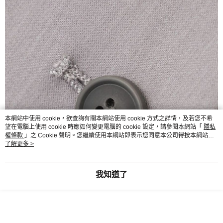
本網站中使用 cookie，欲查詢有關本網站使用 cookie 方式之詳情，及若您不希
望在電腦上使用 cookie 時應如何變更電腦的 cookie 設定，請參閱本網站「
隱私
權條款
」之 Cookie 聲明。您繼續使用本網站即表示您同意本公司得按本網站使
用條款之 Cookie 聲明使用 cookie。
了解更多 >
我知道了