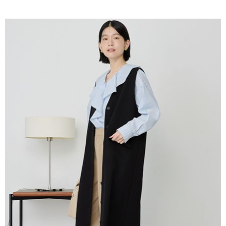
AFTEE先享後付是「在收到商品之後才付款」的支付方式。 讓您購物簡單
3.實際核准額度、可分期數及費用金額請依後續交易確認頁面所載為準。
便利好安心！
4.訂單成立30分鐘內，如未前往確認交易或遇審核未通過，訂單將自動取
１．簡單：不需註冊會員、不需綁卡、不需儲值。
運送方式
消。如遇「轉專審核」未通過狀況，表示未達大哥付你分期系統評分，恕無
２．便利：只要手機號碼，簡訊認證，即可結帳。
法說明評估內容。
３．安心：先確認商品／服務後，再付款。
全家取貨付款
【繳款方式說明】
1.分期款項不併入電信帳單，「大哥付你分期」於每月結算日後寄送繳費提
每筆NT$60，滿NT$1,500(含以上)免運費
【「AFTEE先享後付」結帳流程】
醒簡訊。
１．於結帳方式選擇「AFTEE先享後付」後，將跳轉至「AFTEE先享後付」
2.透過簡訊連結打開帳單後，可選擇「超商條碼／台灣大直營門市／銀行轉
全家純取貨
結帳頁面，進行簡訊認證並確認金額後，即可完成結帳。
帳／街口支付／iPASS MONEY」等通路繳費。
２．訂單成立數日內，您將收到繳費通知簡訊。
每筆NT$60，滿NT$1,500(含以上)免運費
３．收到繳費通知簡訊後14天內，點擊此簡訊中的連結，可透過四大超商／
【注意事項】
ATM／網路銀行／等多元方式進行付款，方視為交易完成。
萊爾富取貨付款
1.本服務係由「台灣大哥大股份有限公司」（以下簡稱本公司）所提供，讓
※ 請注意：結帳手續完成當下不需立刻繳費，但若您需要取消訂單，請聯絡
用戶於交易時，得透過本服務購買商品或服務，並由商店將買賣／分期付款
每筆NT$60，滿NT$1,500(含以上)免運費
購買商品的店家。未經商家同意取消之訂單仍視為有效，需透過AFTEE先享
買賣價金債權讓與本公司後，依約使用本公司帳單繳交帳款。
後付繳納相關費用。
2.基於同意付款使用「大哥付你分期」之契約關係目的，商店將以您的個人
萊爾富純取貨
※ 交易是否成功請以「AFTEE先享後付 」之結帳頁面顯示為準，若有關於
資料（包含姓名、電話或地址）提供予台灣大哥大進項蒐集、處理及利用，
是否繳費成功／繳費後需取消欲退款等相關疑問，請聯繫「AFTEE先享後付
每筆NT$60，滿NT$1,500(含以上)免運費
由本公司與您本人進行分期帳單所需資料之確認、核對及更正。
客戶支援中心」
https://netprotections.freshdesk.com/support/home
3.完整用戶服務條款，請詳閱以下連結：
https://oppay.tw/userRule
7-11取貨付款
【注意事項】
１．透過由恩沛科技股份有限公司提供之「AFTEE先享後付」服務完成之交
每筆NT$60，滿NT$1,500(含以上)免運費
易，需依本服務之必要範圍內提供個人資料，並將交易相關給付款項請求債
權轉讓予恩沛科技股份有限公司。
7-11純取貨
２．關於個人資料處理事宜，請瀏覽以下網址：
每筆NT$60，滿NT$1,500(含以上)免運費
https://aftee.tw/terms/#terms3