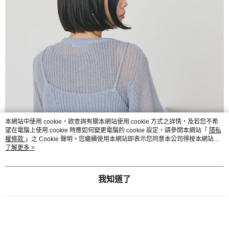
本網站中使用 cookie，欲查詢有關本網站使用 cookie 方式之詳情，及若您不希
望在電腦上使用 cookie 時應如何變更電腦的 cookie 設定，請參閱本網站「
隱私
權條款
」之 Cookie 聲明。您繼續使用本網站即表示您同意本公司得按本網站使
用條款之 Cookie 聲明使用 cookie。
了解更多 >
我知道了