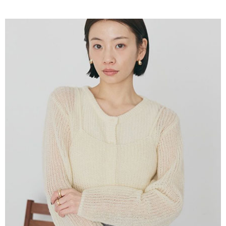
AFTEE先享後付是「在收到商品之後才付款」的支付方式。 讓您購物簡單
3.實際核准額度、可分期數及費用金額請依後續交易確認頁面所載為準。
便利好安心！
4.訂單成立30分鐘內，如未前往確認交易或遇審核未通過，訂單將自動取
１．簡單：不需註冊會員、不需綁卡、不需儲值。
運送方式
消。如遇「轉專審核」未通過狀況，表示未達大哥付你分期系統評分，恕無
２．便利：只要手機號碼，簡訊認證，即可結帳。
法說明評估內容。
３．安心：先確認商品／服務後，再付款。
全家取貨付款
【繳款方式說明】
1.分期款項不併入電信帳單，「大哥付你分期」於每月結算日後寄送繳費提
每筆NT$60，滿NT$388(含以上)免運費
【「AFTEE先享後付」結帳流程】
醒簡訊。
１．於結帳方式選擇「AFTEE先享後付」後，將跳轉至「AFTEE先享後付」
2.透過簡訊連結打開帳單後，可選擇「超商條碼／台灣大直營門市／銀行轉
全家純取貨
結帳頁面，進行簡訊認證並確認金額後，即可完成結帳。
帳／街口支付／iPASS MONEY」等通路繳費。
２．訂單成立數日內，您將收到繳費通知簡訊。
每筆NT$60，滿NT$388(含以上)免運費
３．收到繳費通知簡訊後14天內，點擊此簡訊中的連結，可透過四大超商／
【注意事項】
ATM／網路銀行／等多元方式進行付款，方視為交易完成。
萊爾富取貨付款
1.本服務係由「台灣大哥大股份有限公司」（以下簡稱本公司）所提供，讓
※ 請注意：結帳手續完成當下不需立刻繳費，但若您需要取消訂單，請聯絡
用戶於交易時，得透過本服務購買商品或服務，並由商店將買賣／分期付款
每筆NT$60，滿NT$888(含以上)免運費
購買商品的店家。未經商家同意取消之訂單仍視為有效，需透過AFTEE先享
買賣價金債權讓與本公司後，依約使用本公司帳單繳交帳款。
後付繳納相關費用。
2.基於同意付款使用「大哥付你分期」之契約關係目的，商店將以您的個人
萊爾富純取貨
※ 交易是否成功請以「AFTEE先享後付 」之結帳頁面顯示為準，若有關於
資料（包含姓名、電話或地址）提供予台灣大哥大進項蒐集、處理及利用，
是否繳費成功／繳費後需取消欲退款等相關疑問，請聯繫「AFTEE先享後付
每筆NT$60，滿NT$888(含以上)免運費
由本公司與您本人進行分期帳單所需資料之確認、核對及更正。
客戶支援中心」
https://netprotections.freshdesk.com/support/home
3.完整用戶服務條款，請詳閱以下連結：
https://oppay.tw/userRule
7-11取貨付款
【注意事項】
１．透過由恩沛科技股份有限公司提供之「AFTEE先享後付」服務完成之交
每筆NT$60，滿NT$888(含以上)免運費
易，需依本服務之必要範圍內提供個人資料，並將交易相關給付款項請求債
權轉讓予恩沛科技股份有限公司。
7-11純取貨
２．關於個人資料處理事宜，請瀏覽以下網址：
每筆NT$60，滿NT$888(含以上)免運費
https://aftee.tw/terms/#terms3