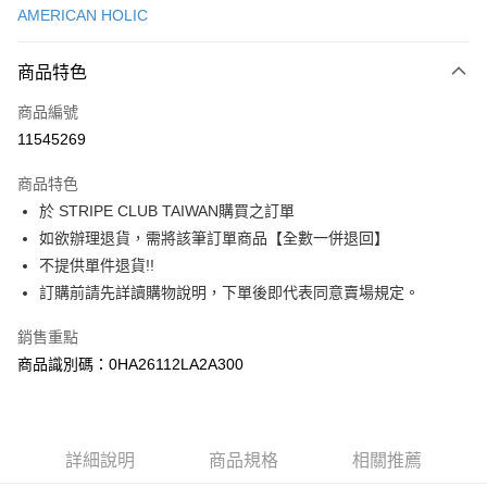
AMERICAN HOLIC
信用卡分期付款
3 期 0 利率 每期
NT$643
21家銀行
商品特色
合作金庫商業銀行
第一商業銀行
超商取貨付款
商品編號
華南商業銀行
彰化商業銀行
11545269
LINE Pay
上海商業儲蓄銀行
台北富邦商業銀行
國泰世華商業銀行
兆豐國際商業銀行
商品特色
Apple Pay
臺灣中小企業銀行
台中商業銀行
於 STRIPE CLUB TAIWAN購買之訂單
匯豐（台灣）商業銀行
華泰商業銀行
街口支付
如欲辦理退貨，需將該筆訂單商品【全數一併退回】
聯邦商業銀行
遠東國際商業銀行
元大商業銀行
永豐商業銀行
不提供單件退貨!!
悠遊付
玉山商業銀行
星展（台灣）商業銀行
訂購前請先詳讀購物說明，下單後即代表同意賣場規定。
台新國際商業銀行
中國信託商業銀行
Google Pay
台灣樂天信用卡公司
銷售重點
大哥付你分期
商品識別碼：0HA26112LA2A300
相關說明
【大哥付你分期使用說明】
AFTEE先享後付
1.本服務由台灣大哥大提供，台灣大哥大用戶可立即使用無須另外申請。
2.付款方式選擇「大哥付你分期」，訂單成立後會自動跳轉到大哥付的交易
相關說明
詳細說明
商品規格
相關推薦
流程，驗證手機門號後，選擇欲分期的期數、繳款截止日，確認付款後即完
【關於「AFTEE先享後付」】
成交易。
ATM付款