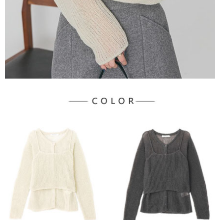
３．未成年的使用者請事先徵得法定代理人或監護人之同意方可使用
宅配
「AFTEE先享後付」，若未經同意申辦者引起之損失，本公司不負相關責
任。
每筆NT$90，滿NT$888(含以上)免運費
４．使用「AFTEE先享後付」時，將依據個別帳號之用戶狀況，依本公司即
時審查核予不同之上限額度；若仍有額度不足之情形，本公司將視審查結果
請求用戶進行身份認證。
５．嚴禁一人註冊多個帳號或使用他人資訊註冊。若發現惡意使用之情形，
恩沛科技股份有限公司將有權停止該用戶之使用額度並採取法律行動。