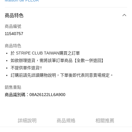
Maison de FLEUR
信用卡分期付款
3 期 0 利率 每期
NT$416
21家銀行
商品特色
合作金庫商業銀行
第一商業銀行
超商取貨付款
商品編號
華南商業銀行
彰化商業銀行
11540757
LINE Pay
上海商業儲蓄銀行
台北富邦商業銀行
國泰世華商業銀行
兆豐國際商業銀行
商品特色
Apple Pay
臺灣中小企業銀行
台中商業銀行
於 STRIPE CLUB TAIWAN購買之訂單
匯豐（台灣）商業銀行
華泰商業銀行
街口支付
如欲辦理退貨，需將該筆訂單商品【全數一併退回】
聯邦商業銀行
遠東國際商業銀行
元大商業銀行
永豐商業銀行
不提供單件退貨!!
悠遊付
玉山商業銀行
星展（台灣）商業銀行
訂購前請先詳讀購物說明，下單後即代表同意賣場規定。
台新國際商業銀行
中國信託商業銀行
Google Pay
台灣樂天信用卡公司
銷售重點
大哥付你分期
商品識別碼：08A26122LL6A900
相關說明
【大哥付你分期使用說明】
AFTEE先享後付
1.本服務由台灣大哥大提供，台灣大哥大用戶可立即使用無須另外申請。
2.付款方式選擇「大哥付你分期」，訂單成立後會自動跳轉到大哥付的交易
相關說明
詳細說明
商品規格
相關推薦
流程，驗證手機門號後，選擇欲分期的期數、繳款截止日，確認付款後即完
【關於「AFTEE先享後付」】
成交易。
ATM付款
AFTEE先享後付是「在收到商品之後才付款」的支付方式。 讓您購物簡單
3.實際核准額度、可分期數及費用金額請依後續交易確認頁面所載為準。