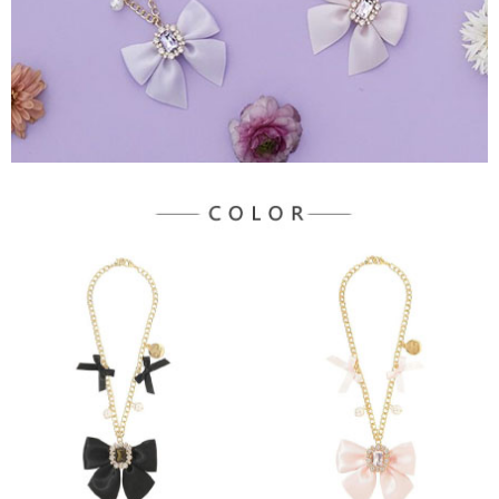
宅配
「AFTEE先享後付」，若未經同意申辦者引起之損失，本公司不負相關責
任。
每筆NT$90，滿NT$1,500(含以上)免運費
４．使用「AFTEE先享後付」時，將依據個別帳號之用戶狀況，依本公司即
時審查核予不同之上限額度；若仍有額度不足之情形，本公司將視審查結果
請求用戶進行身份認證。
５．嚴禁一人註冊多個帳號或使用他人資訊註冊。若發現惡意使用之情形，
恩沛科技股份有限公司將有權停止該用戶之使用額度並採取法律行動。