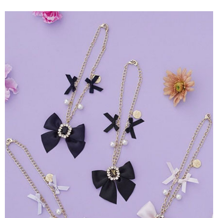
便利好安心！
4.訂單成立30分鐘內，如未前往確認交易或遇審核未通過，訂單將自動取
１．簡單：不需註冊會員、不需綁卡、不需儲值。
運送方式
消。如遇「轉專審核」未通過狀況，表示未達大哥付你分期系統評分，恕無
２．便利：只要手機號碼，簡訊認證，即可結帳。
法說明評估內容。
３．安心：先確認商品／服務後，再付款。
全家取貨付款
【繳款方式說明】
1.分期款項不併入電信帳單，「大哥付你分期」於每月結算日後寄送繳費提
每筆NT$60，滿NT$1,500(含以上)免運費
【「AFTEE先享後付」結帳流程】
醒簡訊。
１．於結帳方式選擇「AFTEE先享後付」後，將跳轉至「AFTEE先享後付」
2.透過簡訊連結打開帳單後，可選擇「超商條碼／台灣大直營門市／銀行轉
全家純取貨
結帳頁面，進行簡訊認證並確認金額後，即可完成結帳。
帳／街口支付／iPASS MONEY」等通路繳費。
２．訂單成立數日內，您將收到繳費通知簡訊。
每筆NT$60，滿NT$1,500(含以上)免運費
３．收到繳費通知簡訊後14天內，點擊此簡訊中的連結，可透過四大超商／
【注意事項】
ATM／網路銀行／等多元方式進行付款，方視為交易完成。
萊爾富取貨付款
1.本服務係由「台灣大哥大股份有限公司」（以下簡稱本公司）所提供，讓
※ 請注意：結帳手續完成當下不需立刻繳費，但若您需要取消訂單，請聯絡
用戶於交易時，得透過本服務購買商品或服務，並由商店將買賣／分期付款
每筆NT$60，滿NT$1,500(含以上)免運費
購買商品的店家。未經商家同意取消之訂單仍視為有效，需透過AFTEE先享
買賣價金債權讓與本公司後，依約使用本公司帳單繳交帳款。
後付繳納相關費用。
2.基於同意付款使用「大哥付你分期」之契約關係目的，商店將以您的個人
萊爾富純取貨
※ 交易是否成功請以「AFTEE先享後付 」之結帳頁面顯示為準，若有關於
資料（包含姓名、電話或地址）提供予台灣大哥大進項蒐集、處理及利用，
是否繳費成功／繳費後需取消欲退款等相關疑問，請聯繫「AFTEE先享後付
每筆NT$60，滿NT$1,500(含以上)免運費
由本公司與您本人進行分期帳單所需資料之確認、核對及更正。
客戶支援中心」
https://netprotections.freshdesk.com/support/home
3.完整用戶服務條款，請詳閱以下連結：
https://oppay.tw/userRule
7-11取貨付款
【注意事項】
１．透過由恩沛科技股份有限公司提供之「AFTEE先享後付」服務完成之交
每筆NT$60，滿NT$1,500(含以上)免運費
易，需依本服務之必要範圍內提供個人資料，並將交易相關給付款項請求債
權轉讓予恩沛科技股份有限公司。
7-11純取貨
２．關於個人資料處理事宜，請瀏覽以下網址：
每筆NT$60，滿NT$1,500(含以上)免運費
https://aftee.tw/terms/#terms3
３．未成年的使用者請事先徵得法定代理人或監護人之同意方可使用