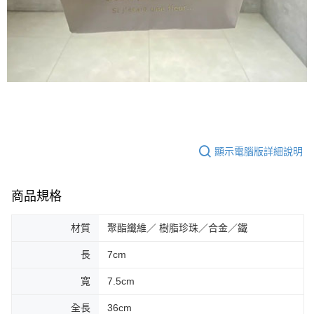
顯示電腦版詳細說明
商品規格
材質
聚酯纖維／ 樹脂珍珠／合金／鐵
長
7cm
寬
7.5cm
全長
36cm