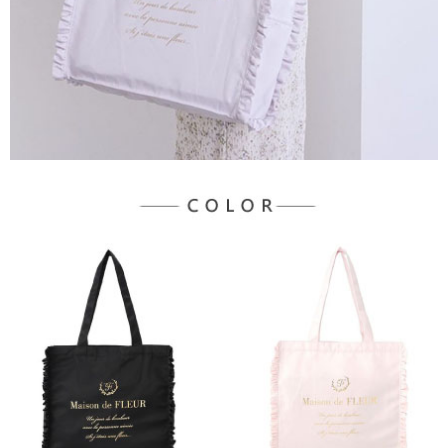
３．未成年的使用者請事先徵得法定代理人或監護人之同意方可使用
宅配
「AFTEE先享後付」，若未經同意申辦者引起之損失，本公司不負相關責
任。
每筆NT$90，滿NT$888(含以上)免運費
４．使用「AFTEE先享後付」時，將依據個別帳號之用戶狀況，依本公司即
時審查核予不同之上限額度；若仍有額度不足之情形，本公司將視審查結果
請求用戶進行身份認證。
５．嚴禁一人註冊多個帳號或使用他人資訊註冊。若發現惡意使用之情形，
恩沛科技股份有限公司將有權停止該用戶之使用額度並採取法律行動。