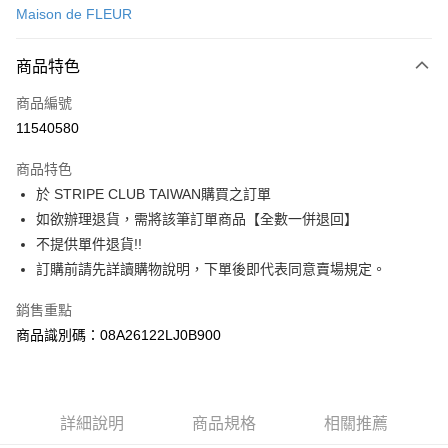
Maison de FLEUR
信用卡分期付款
3 期 0 利率 每期
NT$756
21家銀行
商品特色
合作金庫商業銀行
第一商業銀行
超商取貨付款
商品編號
華南商業銀行
彰化商業銀行
11540580
LINE Pay
上海商業儲蓄銀行
台北富邦商業銀行
國泰世華商業銀行
兆豐國際商業銀行
商品特色
Apple Pay
臺灣中小企業銀行
台中商業銀行
於 STRIPE CLUB TAIWAN購買之訂單
匯豐（台灣）商業銀行
華泰商業銀行
街口支付
如欲辦理退貨，需將該筆訂單商品【全數一併退回】
聯邦商業銀行
遠東國際商業銀行
元大商業銀行
永豐商業銀行
不提供單件退貨!!
悠遊付
玉山商業銀行
星展（台灣）商業銀行
訂購前請先詳讀購物說明，下單後即代表同意賣場規定。
台新國際商業銀行
中國信託商業銀行
Google Pay
台灣樂天信用卡公司
銷售重點
大哥付你分期
商品識別碼：08A26122LJ0B900
相關說明
【大哥付你分期使用說明】
AFTEE先享後付
1.本服務由台灣大哥大提供，台灣大哥大用戶可立即使用無須另外申請。
2.付款方式選擇「大哥付你分期」，訂單成立後會自動跳轉到大哥付的交易
相關說明
詳細說明
商品規格
相關推薦
流程，驗證手機門號後，選擇欲分期的期數、繳款截止日，確認付款後即完
【關於「AFTEE先享後付」】
成交易。
ATM付款