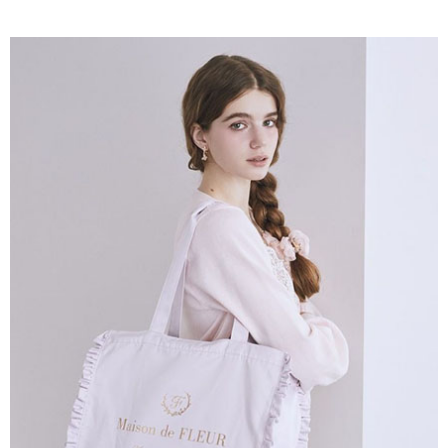
AFTEE先享後付是「在收到商品之後才付款」的支付方式。 讓您購物簡單
3.實際核准額度、可分期數及費用金額請依後續交易確認頁面所載為準。
便利好安心！
4.訂單成立30分鐘內，如未前往確認交易或遇審核未通過，訂單將自動取
１．簡單：不需註冊會員、不需綁卡、不需儲值。
運送方式
消。如遇「轉專審核」未通過狀況，表示未達大哥付你分期系統評分，恕無
２．便利：只要手機號碼，簡訊認證，即可結帳。
法說明評估內容。
３．安心：先確認商品／服務後，再付款。
全家取貨付款
【繳款方式說明】
1.分期款項不併入電信帳單，「大哥付你分期」於每月結算日後寄送繳費提
每筆NT$60，滿NT$388(含以上)免運費
【「AFTEE先享後付」結帳流程】
醒簡訊。
１．於結帳方式選擇「AFTEE先享後付」後，將跳轉至「AFTEE先享後付」
2.透過簡訊連結打開帳單後，可選擇「超商條碼／台灣大直營門市／銀行轉
全家純取貨
結帳頁面，進行簡訊認證並確認金額後，即可完成結帳。
帳／街口支付／iPASS MONEY」等通路繳費。
２．訂單成立數日內，您將收到繳費通知簡訊。
每筆NT$60，滿NT$388(含以上)免運費
３．收到繳費通知簡訊後14天內，點擊此簡訊中的連結，可透過四大超商／
【注意事項】
ATM／網路銀行／等多元方式進行付款，方視為交易完成。
萊爾富取貨付款
1.本服務係由「台灣大哥大股份有限公司」（以下簡稱本公司）所提供，讓
※ 請注意：結帳手續完成當下不需立刻繳費，但若您需要取消訂單，請聯絡
用戶於交易時，得透過本服務購買商品或服務，並由商店將買賣／分期付款
每筆NT$60，滿NT$888(含以上)免運費
購買商品的店家。未經商家同意取消之訂單仍視為有效，需透過AFTEE先享
買賣價金債權讓與本公司後，依約使用本公司帳單繳交帳款。
後付繳納相關費用。
2.基於同意付款使用「大哥付你分期」之契約關係目的，商店將以您的個人
萊爾富純取貨
※ 交易是否成功請以「AFTEE先享後付 」之結帳頁面顯示為準，若有關於
資料（包含姓名、電話或地址）提供予台灣大哥大進項蒐集、處理及利用，
是否繳費成功／繳費後需取消欲退款等相關疑問，請聯繫「AFTEE先享後付
每筆NT$60，滿NT$888(含以上)免運費
由本公司與您本人進行分期帳單所需資料之確認、核對及更正。
客戶支援中心」
https://netprotections.freshdesk.com/support/home
3.完整用戶服務條款，請詳閱以下連結：
https://oppay.tw/userRule
7-11取貨付款
【注意事項】
１．透過由恩沛科技股份有限公司提供之「AFTEE先享後付」服務完成之交
每筆NT$60，滿NT$888(含以上)免運費
易，需依本服務之必要範圍內提供個人資料，並將交易相關給付款項請求債
權轉讓予恩沛科技股份有限公司。
7-11純取貨
２．關於個人資料處理事宜，請瀏覽以下網址：
每筆NT$60，滿NT$888(含以上)免運費
https://aftee.tw/terms/#terms3