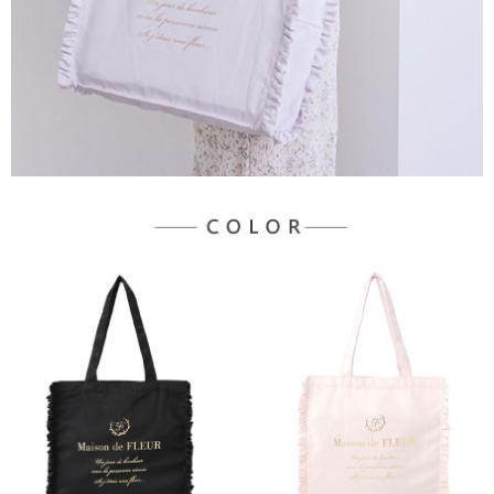
３．未成年的使用者請事先徵得法定代理人或監護人之同意方可使用
宅配
「AFTEE先享後付」，若未經同意申辦者引起之損失，本公司不負相關責
任。
每筆NT$90，滿NT$888(含以上)免運費
４．使用「AFTEE先享後付」時，將依據個別帳號之用戶狀況，依本公司即
時審查核予不同之上限額度；若仍有額度不足之情形，本公司將視審查結果
請求用戶進行身份認證。
５．嚴禁一人註冊多個帳號或使用他人資訊註冊。若發現惡意使用之情形，
恩沛科技股份有限公司將有權停止該用戶之使用額度並採取法律行動。