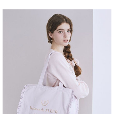
AFTEE先享後付是「在收到商品之後才付款」的支付方式。 讓您購物簡單
3.實際核准額度、可分期數及費用金額請依後續交易確認頁面所載為準。
便利好安心！
4.訂單成立30分鐘內，如未前往確認交易或遇審核未通過，訂單將自動取
１．簡單：不需註冊會員、不需綁卡、不需儲值。
運送方式
消。如遇「轉專審核」未通過狀況，表示未達大哥付你分期系統評分，恕無
２．便利：只要手機號碼，簡訊認證，即可結帳。
法說明評估內容。
３．安心：先確認商品／服務後，再付款。
全家取貨付款
【繳款方式說明】
1.分期款項不併入電信帳單，「大哥付你分期」於每月結算日後寄送繳費提
每筆NT$60，滿NT$388(含以上)免運費
【「AFTEE先享後付」結帳流程】
醒簡訊。
１．於結帳方式選擇「AFTEE先享後付」後，將跳轉至「AFTEE先享後付」
2.透過簡訊連結打開帳單後，可選擇「超商條碼／台灣大直營門市／銀行轉
全家純取貨
結帳頁面，進行簡訊認證並確認金額後，即可完成結帳。
帳／街口支付／iPASS MONEY」等通路繳費。
２．訂單成立數日內，您將收到繳費通知簡訊。
每筆NT$60，滿NT$388(含以上)免運費
３．收到繳費通知簡訊後14天內，點擊此簡訊中的連結，可透過四大超商／
【注意事項】
ATM／網路銀行／等多元方式進行付款，方視為交易完成。
萊爾富取貨付款
1.本服務係由「台灣大哥大股份有限公司」（以下簡稱本公司）所提供，讓
※ 請注意：結帳手續完成當下不需立刻繳費，但若您需要取消訂單，請聯絡
用戶於交易時，得透過本服務購買商品或服務，並由商店將買賣／分期付款
每筆NT$60，滿NT$888(含以上)免運費
購買商品的店家。未經商家同意取消之訂單仍視為有效，需透過AFTEE先享
買賣價金債權讓與本公司後，依約使用本公司帳單繳交帳款。
後付繳納相關費用。
2.基於同意付款使用「大哥付你分期」之契約關係目的，商店將以您的個人
萊爾富純取貨
※ 交易是否成功請以「AFTEE先享後付 」之結帳頁面顯示為準，若有關於
資料（包含姓名、電話或地址）提供予台灣大哥大進項蒐集、處理及利用，
是否繳費成功／繳費後需取消欲退款等相關疑問，請聯繫「AFTEE先享後付
每筆NT$60，滿NT$888(含以上)免運費
由本公司與您本人進行分期帳單所需資料之確認、核對及更正。
客戶支援中心」
https://netprotections.freshdesk.com/support/home
3.完整用戶服務條款，請詳閱以下連結：
https://oppay.tw/userRule
7-11取貨付款
【注意事項】
１．透過由恩沛科技股份有限公司提供之「AFTEE先享後付」服務完成之交
每筆NT$60，滿NT$888(含以上)免運費
易，需依本服務之必要範圍內提供個人資料，並將交易相關給付款項請求債
權轉讓予恩沛科技股份有限公司。
7-11純取貨
２．關於個人資料處理事宜，請瀏覽以下網址：
每筆NT$60，滿NT$888(含以上)免運費
https://aftee.tw/terms/#terms3