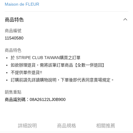
Maison de FLEUR
信用卡分期付款
3 期 0 利率 每期
NT$756
21家銀行
商品特色
合作金庫商業銀行
第一商業銀行
超商取貨付款
商品編號
華南商業銀行
彰化商業銀行
11540580
LINE Pay
上海商業儲蓄銀行
台北富邦商業銀行
國泰世華商業銀行
兆豐國際商業銀行
商品特色
Apple Pay
臺灣中小企業銀行
台中商業銀行
於 STRIPE CLUB TAIWAN購買之訂單
匯豐（台灣）商業銀行
華泰商業銀行
街口支付
如欲辦理退貨，需將該筆訂單商品【全數一併退回】
聯邦商業銀行
遠東國際商業銀行
元大商業銀行
永豐商業銀行
不提供單件退貨!!
悠遊付
玉山商業銀行
星展（台灣）商業銀行
訂購前請先詳讀購物說明，下單後即代表同意賣場規定。
台新國際商業銀行
中國信託商業銀行
Google Pay
台灣樂天信用卡公司
銷售重點
大哥付你分期
商品識別碼：08A26122LJ0B900
相關說明
【大哥付你分期使用說明】
AFTEE先享後付
1.本服務由台灣大哥大提供，台灣大哥大用戶可立即使用無須另外申請。
2.付款方式選擇「大哥付你分期」，訂單成立後會自動跳轉到大哥付的交易
相關說明
詳細說明
商品規格
相關推薦
流程，驗證手機門號後，選擇欲分期的期數、繳款截止日，確認付款後即完
【關於「AFTEE先享後付」】
成交易。
ATM付款