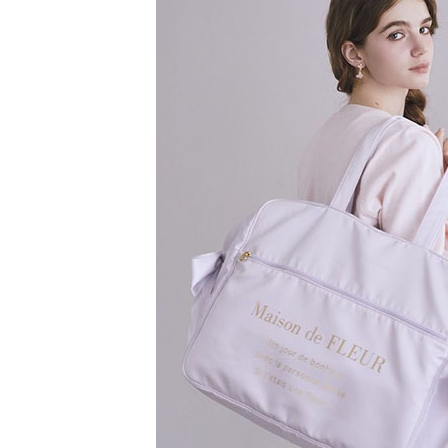
【注意事
／ATM／
1.本服務
※ 請注意
萊爾富取
用戶於交
絡購買商品
款買賣價
先享後付
每筆NT$6
2.基於同
※ 交易是
資料（包
是否繳費成
萊爾富純
用，由本
付客戶支
每筆NT$6
3.完整用
【注意事
7-11取貨
１．透過由
交易，需
每筆NT$6
求債權轉
２．關於
7-11純取
https://aft
每筆NT$6
３．未成
「AFTE
宅配
任。
４．使用「
每筆NT$9
即時審查
結果請求
５．嚴禁
形，恩沛
動。