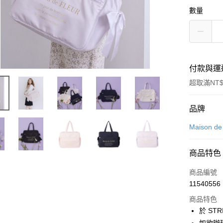
數量
付款與運
超取滿NT$
付款方式
品牌
信用卡一
Maison d
信用卡分
商品特色
3 期 
商品編號
合作金
超商取貨
11540556
華南商
LINE Pay
上海商
商品特色
國泰世
於 STR
Apple Pay
臺灣中