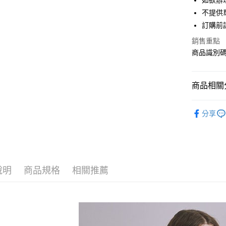
如欲辦
匯豐（
街口支付
不提供單
聯邦商
訂購前
元大商
悠遊付
玉山商
銷售重點
台新國
Google Pa
商品識別碼：
台灣樂
大哥付你
相關說明
商品相關分
【大哥付
AFTEE先
1.本服務
Maison d
2.付款方
相關說明
分享
流程，驗
【關於「A
BAG / 包
ATM付款
完成交易
AFTEE
3.實際核
便利好安
NEW ARR
4.訂單成
１．簡單
消。如遇
Maison d
２．便利
運送方式
無法說明
３．安心
說明
商品規格
相關推薦
SALE ITE
【繳款方
全家取貨
1.分期款
【「AFT
Maison d
醒簡訊。
每筆NT$6
１．於結帳
2.透過簡
付」結帳
帳／街口支
全家純取
２．訂單
３．收到繳
每筆NT$6