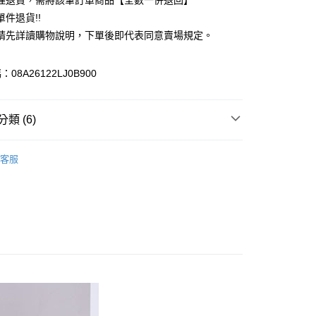
理退貨，需將該筆訂單商品【全數一併退回】
台灣）商業銀行
華泰商業銀行
件退貨!!
業銀行
遠東國際商業銀行
請先詳讀購物說明，下單後即代表同意賣場規定。
業銀行
永豐商業銀行
業銀行
星展（台灣）商業銀行
際商業銀行
中國信託商業銀行
y
08A26122LJ0B900
天信用卡公司
分期
類 (6)
你分期使用說明】
享後付
由台灣大哥大提供，台灣大哥大用戶可立即使用無須另外申請。
e FLEUR
BAG / 包包
式選擇「大哥付你分期」，訂單成立後會自動跳轉到大哥付的交易
客服
證手機門號後，選擇欲分期的期數、繳款截止日，確認付款後即
FTEE先享後付」】
包
。
先享後付是「在收到商品之後才付款」的支付方式。 讓您購物簡單
准額度、可分期數及費用金額請依後續交易確認頁面所載為準。
心！
IVALS / 新品上市
立30分鐘內，如未前往確認交易或遇審核未通過，訂單將自動取
：不需註冊會員、不需綁卡、不需儲值。
「轉專審核」未通過狀況，表示未達大哥付你分期系統評分，恕
e FLEUR
ALL ITEMS
：只要手機號碼，簡訊認證，即可結帳。
評估內容。
：先確認商品／服務後，再付款。
MS
春夏新品 ➯ 8折
式說明】
付款
項不併入電信帳單，「大哥付你分期」於每月結算日後寄送繳費提
EE先享後付」結帳流程】
e FLEUR
SS│春夏 新入荷
0，滿NT$388(含以上)免運費
方式選擇「AFTEE先享後付」後，將跳轉至「AFTEE先享後
訊連結打開帳單後，可選擇「超商條碼／台灣大直營門市／銀行轉
頁面，進行簡訊認證並確認金額後，即可完成結帳。
付／iPASS MONEY」等通路繳費。
貨
成立數日內，您將收到繳費通知簡訊。
費通知簡訊後14天內，點擊此簡訊中的連結，可透過四大超商
0，滿NT$388(含以上)免運費