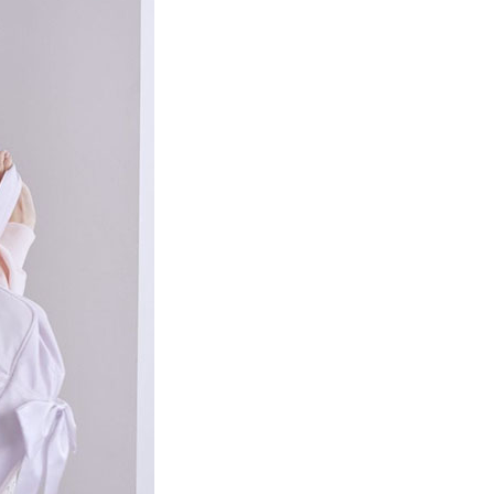
項】
網路銀行／等多元方式進行付款，方視為交易完成。
係由「台灣大哥大股份有限公司」（以下簡稱本公司）所提供，讓
：結帳手續完成當下不需立刻繳費，但若您需要取消訂單，請聯
貨付款
易時，得透過本服務購買商品或服務，並由商店將買賣／分期付
的店家。未經商家同意取消之訂單仍視為有效，需透過AFTEE
金債權讓與本公司後，依約使用本公司帳單繳交帳款。
繳納相關費用。
0，滿NT$888(含以上)免運費
意付款使用「大哥付你分期」之契約關係目的，商店將以您的個人
否成功請以「AFTEE先享後付 」之結帳頁面顯示為準，若有關於
含姓名、電話或地址）提供予台灣大哥大進項蒐集、處理及利
功／繳費後需取消欲退款等相關疑問，請聯繫「AFTEE先享後
取貨
公司與您本人進行分期帳單所需資料之確認、核對及更正。
援中心」
https://netprotections.freshdesk.com/support/home
0，滿NT$888(含以上)免運費
戶服務條款，請詳閱以下連結：
https://oppay.tw/userRule
項】
付款
恩沛科技股份有限公司提供之「AFTEE先享後付」服務完成之
依本服務之必要範圍內提供個人資料，並將交易相關給付款項請
0，滿NT$888(含以上)免運費
讓予恩沛科技股份有限公司。
個人資料處理事宜，請瀏覽以下網址：
貨
ee.tw/terms/#terms3
0，滿NT$888(含以上)免運費
年的使用者請事先徵得法定代理人或監護人之同意方可使用
E先享後付」，若未經同意申辦者引起之損失，本公司不負相關責
AFTEE先享後付」時，將依據個別帳號之用戶狀況，依本公司
0，滿NT$888(含以上)免運費
核予不同之上限額度；若仍有額度不足之情形，本公司將視審查
用戶進行身份認證。
一人註冊多個帳號或使用他人資訊註冊。若發現惡意使用之情
科技股份有限公司將有權停止該用戶之使用額度並採取法律行