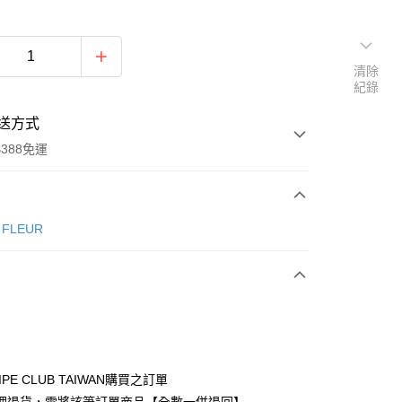
清除
紀錄
送方式
388免運
次付款
e FLEUR
期付款
0 利率 每期
NT$970
21家銀行
庫商業銀行
第一商業銀行
付款
業銀行
彰化商業銀行
業儲蓄銀行
台北富邦商業銀行
華商業銀行
兆豐國際商業銀行
IPE CLUB TAIWAN購買之訂單
小企業銀行
台中商業銀行