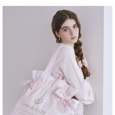
便利好安心！
4.訂單成立30分鐘內，如未前往確認交易或遇審核未通過，訂單將自動取
１．簡單：不需註冊會員、不需綁卡、不需儲值。
運送方式
消。如遇「轉專審核」未通過狀況，表示未達大哥付你分期系統評分，恕無
２．便利：只要手機號碼，簡訊認證，即可結帳。
法說明評估內容。
３．安心：先確認商品／服務後，再付款。
全家取貨付款
【繳款方式說明】
1.分期款項不併入電信帳單，「大哥付你分期」於每月結算日後寄送繳費提
每筆NT$60，滿NT$1,500(含以上)免運費
【「AFTEE先享後付」結帳流程】
醒簡訊。
１．於結帳方式選擇「AFTEE先享後付」後，將跳轉至「AFTEE先享後付」
2.透過簡訊連結打開帳單後，可選擇「超商條碼／台灣大直營門市／銀行轉
全家純取貨
結帳頁面，進行簡訊認證並確認金額後，即可完成結帳。
帳／街口支付／iPASS MONEY」等通路繳費。
２．訂單成立數日內，您將收到繳費通知簡訊。
每筆NT$60，滿NT$1,500(含以上)免運費
３．收到繳費通知簡訊後14天內，點擊此簡訊中的連結，可透過四大超商／
【注意事項】
ATM／網路銀行／等多元方式進行付款，方視為交易完成。
萊爾富取貨付款
1.本服務係由「台灣大哥大股份有限公司」（以下簡稱本公司）所提供，讓
※ 請注意：結帳手續完成當下不需立刻繳費，但若您需要取消訂單，請聯絡
用戶於交易時，得透過本服務購買商品或服務，並由商店將買賣／分期付款
每筆NT$60，滿NT$1,500(含以上)免運費
購買商品的店家。未經商家同意取消之訂單仍視為有效，需透過AFTEE先享
買賣價金債權讓與本公司後，依約使用本公司帳單繳交帳款。
後付繳納相關費用。
2.基於同意付款使用「大哥付你分期」之契約關係目的，商店將以您的個人
萊爾富純取貨
※ 交易是否成功請以「AFTEE先享後付 」之結帳頁面顯示為準，若有關於
資料（包含姓名、電話或地址）提供予台灣大哥大進項蒐集、處理及利用，
是否繳費成功／繳費後需取消欲退款等相關疑問，請聯繫「AFTEE先享後付
每筆NT$60，滿NT$1,500(含以上)免運費
由本公司與您本人進行分期帳單所需資料之確認、核對及更正。
客戶支援中心」
https://netprotections.freshdesk.com/support/home
3.完整用戶服務條款，請詳閱以下連結：
https://oppay.tw/userRule
7-11取貨付款
【注意事項】
１．透過由恩沛科技股份有限公司提供之「AFTEE先享後付」服務完成之交
每筆NT$60，滿NT$1,500(含以上)免運費
易，需依本服務之必要範圍內提供個人資料，並將交易相關給付款項請求債
權轉讓予恩沛科技股份有限公司。
7-11純取貨
２．關於個人資料處理事宜，請瀏覽以下網址：
每筆NT$60，滿NT$1,500(含以上)免運費
https://aftee.tw/terms/#terms3
３．未成年的使用者請事先徵得法定代理人或監護人之同意方可使用