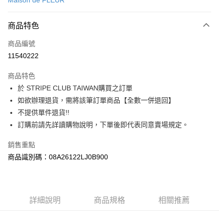
Maison de FLEUR
信用卡分期付款
3 期 0 利率 每期
NT$780
21家銀行
商品特色
合作金庫商業銀行
第一商業銀行
超商取貨付款
商品編號
華南商業銀行
彰化商業銀行
11540222
LINE Pay
上海商業儲蓄銀行
台北富邦商業銀行
國泰世華商業銀行
兆豐國際商業銀行
商品特色
Apple Pay
臺灣中小企業銀行
台中商業銀行
於 STRIPE CLUB TAIWAN購買之訂單
匯豐（台灣）商業銀行
華泰商業銀行
街口支付
如欲辦理退貨，需將該筆訂單商品【全數一併退回】
聯邦商業銀行
遠東國際商業銀行
元大商業銀行
永豐商業銀行
不提供單件退貨!!
悠遊付
玉山商業銀行
星展（台灣）商業銀行
訂購前請先詳讀購物說明，下單後即代表同意賣場規定。
台新國際商業銀行
中國信託商業銀行
Google Pay
台灣樂天信用卡公司
銷售重點
大哥付你分期
商品識別碼：08A26122LJ0B900
相關說明
【大哥付你分期使用說明】
AFTEE先享後付
1.本服務由台灣大哥大提供，台灣大哥大用戶可立即使用無須另外申請。
2.付款方式選擇「大哥付你分期」，訂單成立後會自動跳轉到大哥付的交易
相關說明
詳細說明
商品規格
相關推薦
流程，驗證手機門號後，選擇欲分期的期數、繳款截止日，確認付款後即完
【關於「AFTEE先享後付」】
成交易。
ATM付款
AFTEE先享後付是「在收到商品之後才付款」的支付方式。 讓您購物簡單
3.實際核准額度、可分期數及費用金額請依後續交易確認頁面所載為準。