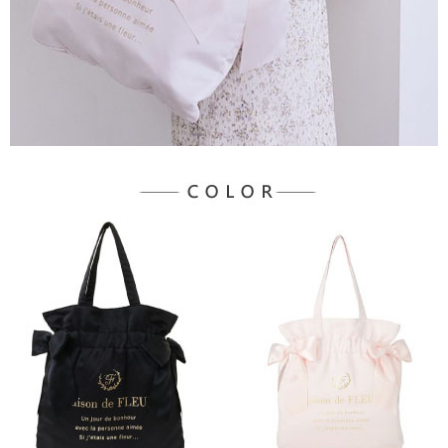
宅配
「AFTEE先享後付」，若未經同意申辦者引起之損失，本公司不負相關責
任。
每筆NT$90，滿NT$1,500(含以上)免運費
４．使用「AFTEE先享後付」時，將依據個別帳號之用戶狀況，依本公司即
時審查核予不同之上限額度；若仍有額度不足之情形，本公司將視審查結果
請求用戶進行身份認證。
５．嚴禁一人註冊多個帳號或使用他人資訊註冊。若發現惡意使用之情形，
恩沛科技股份有限公司將有權停止該用戶之使用額度並採取法律行動。