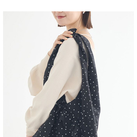
AFTEE先享後付是「在收到商品之後才付款」的支付方式。 讓您購物簡單
3.實際核准額度、可分期數及費用金額請依後續交易確認頁面所載為準。
便利好安心！
4.訂單成立30分鐘內，如未前往確認交易或遇審核未通過，訂單將自動取
１．簡單：不需註冊會員、不需綁卡、不需儲值。
運送方式
消。如遇「轉專審核」未通過狀況，表示未達大哥付你分期系統評分，恕無
２．便利：只要手機號碼，簡訊認證，即可結帳。
法說明評估內容。
３．安心：先確認商品／服務後，再付款。
全家取貨付款
【繳款方式說明】
1.分期款項不併入電信帳單，「大哥付你分期」於每月結算日後寄送繳費提
每筆NT$60，滿NT$388(含以上)免運費
【「AFTEE先享後付」結帳流程】
醒簡訊。
１．於結帳方式選擇「AFTEE先享後付」後，將跳轉至「AFTEE先享後付」
2.透過簡訊連結打開帳單後，可選擇「超商條碼／台灣大直營門市／銀行轉
全家純取貨
結帳頁面，進行簡訊認證並確認金額後，即可完成結帳。
帳／街口支付／iPASS MONEY」等通路繳費。
２．訂單成立數日內，您將收到繳費通知簡訊。
每筆NT$60，滿NT$388(含以上)免運費
３．收到繳費通知簡訊後14天內，點擊此簡訊中的連結，可透過四大超商／
【注意事項】
ATM／網路銀行／等多元方式進行付款，方視為交易完成。
萊爾富取貨付款
1.本服務係由「台灣大哥大股份有限公司」（以下簡稱本公司）所提供，讓
※ 請注意：結帳手續完成當下不需立刻繳費，但若您需要取消訂單，請聯絡
用戶於交易時，得透過本服務購買商品或服務，並由商店將買賣／分期付款
每筆NT$60，滿NT$888(含以上)免運費
購買商品的店家。未經商家同意取消之訂單仍視為有效，需透過AFTEE先享
買賣價金債權讓與本公司後，依約使用本公司帳單繳交帳款。
後付繳納相關費用。
2.基於同意付款使用「大哥付你分期」之契約關係目的，商店將以您的個人
萊爾富純取貨
※ 交易是否成功請以「AFTEE先享後付 」之結帳頁面顯示為準，若有關於
資料（包含姓名、電話或地址）提供予台灣大哥大進項蒐集、處理及利用，
是否繳費成功／繳費後需取消欲退款等相關疑問，請聯繫「AFTEE先享後付
每筆NT$60，滿NT$888(含以上)免運費
由本公司與您本人進行分期帳單所需資料之確認、核對及更正。
客戶支援中心」
https://netprotections.freshdesk.com/support/home
3.完整用戶服務條款，請詳閱以下連結：
https://oppay.tw/userRule
7-11取貨付款
【注意事項】
１．透過由恩沛科技股份有限公司提供之「AFTEE先享後付」服務完成之交
每筆NT$60，滿NT$888(含以上)免運費
易，需依本服務之必要範圍內提供個人資料，並將交易相關給付款項請求債
權轉讓予恩沛科技股份有限公司。
7-11純取貨
２．關於個人資料處理事宜，請瀏覽以下網址：
每筆NT$60，滿NT$888(含以上)免運費
https://aftee.tw/terms/#terms3