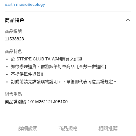
earth music&ecology
信用卡分期付款
3 期 0 利率 每期
NT$486
21家銀行
商品特色
合作金庫商業銀行
第一商業銀行
超商取貨付款
商品編號
華南商業銀行
彰化商業銀行
11538823
LINE Pay
上海商業儲蓄銀行
台北富邦商業銀行
國泰世華商業銀行
兆豐國際商業銀行
商品特色
Apple Pay
臺灣中小企業銀行
台中商業銀行
於 STRIPE CLUB TAIWAN購買之訂單
匯豐（台灣）商業銀行
華泰商業銀行
街口支付
如欲辦理退貨，需將該筆訂單商品【全數一併退回】
聯邦商業銀行
遠東國際商業銀行
元大商業銀行
永豐商業銀行
不提供單件退貨!!
悠遊付
玉山商業銀行
星展（台灣）商業銀行
訂購前請先詳讀購物說明，下單後即代表同意賣場規定。
台新國際商業銀行
中國信託商業銀行
Google Pay
台灣樂天信用卡公司
銷售重點
大哥付你分期
商品識別碼：01M26112LJ0B100
相關說明
【大哥付你分期使用說明】
AFTEE先享後付
1.本服務由台灣大哥大提供，台灣大哥大用戶可立即使用無須另外申請。
2.付款方式選擇「大哥付你分期」，訂單成立後會自動跳轉到大哥付的交易
相關說明
詳細說明
商品規格
相關推薦
流程，驗證手機門號後，選擇欲分期的期數、繳款截止日，確認付款後即完
【關於「AFTEE先享後付」】
成交易。
ATM付款