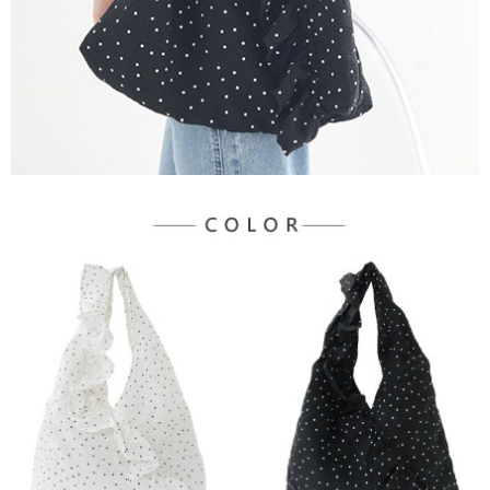
３．未成年的使用者請事先徵得法定代理人或監護人之同意方可使用
宅配
「AFTEE先享後付」，若未經同意申辦者引起之損失，本公司不負相關責
任。
每筆NT$90，滿NT$888(含以上)免運費
４．使用「AFTEE先享後付」時，將依據個別帳號之用戶狀況，依本公司即
時審查核予不同之上限額度；若仍有額度不足之情形，本公司將視審查結果
請求用戶進行身份認證。
５．嚴禁一人註冊多個帳號或使用他人資訊註冊。若發現惡意使用之情形，
恩沛科技股份有限公司將有權停止該用戶之使用額度並採取法律行動。