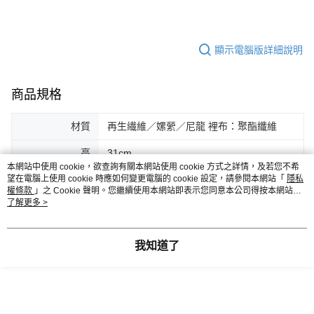
顯示電腦版詳細說明
商品規格
材質
再生繊維／嫘縈／尼龍 裡布：聚酯纖維
高
31cm
本網站中使用 cookie，欲查詢有關本網站使用 cookie 方式之詳情，及若您不希
望在電腦上使用 cookie 時應如何變更電腦的 cookie 設定，請參閱本網站「
隱私
寬
40cm
權條款
」之 Cookie 聲明。您繼續使用本網站即表示您同意本公司得按本網站使
用條款之 Cookie 聲明使用 cookie。
了解更多 >
厚度
7cm
手提
55cm
我知道了
客服