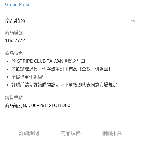
Green Parks
信用卡分期付款
3 期 0 利率 每期
NT$503
21家銀行
商品特色
合作金庫商業銀行
第一商業銀行
超商取貨付款
商品編號
華南商業銀行
彰化商業銀行
11537772
LINE Pay
上海商業儲蓄銀行
台北富邦商業銀行
國泰世華商業銀行
兆豐國際商業銀行
商品特色
Apple Pay
臺灣中小企業銀行
台中商業銀行
於 STRIPE CLUB TAIWAN購買之訂單
匯豐（台灣）商業銀行
華泰商業銀行
街口支付
如欲辦理退貨，需將該筆訂單商品【全數一併退回】
聯邦商業銀行
遠東國際商業銀行
元大商業銀行
永豐商業銀行
不提供單件退貨!!
悠遊付
玉山商業銀行
星展（台灣）商業銀行
訂購前請先詳讀購物說明，下單後即代表同意賣場規定。
台新國際商業銀行
中國信託商業銀行
Google Pay
台灣樂天信用卡公司
銷售重點
大哥付你分期
商品識別碼：06F26112LC1B200
相關說明
【大哥付你分期使用說明】
AFTEE先享後付
1.本服務由台灣大哥大提供，台灣大哥大用戶可立即使用無須另外申請。
2.付款方式選擇「大哥付你分期」，訂單成立後會自動跳轉到大哥付的交易
相關說明
詳細說明
商品規格
相關推薦
流程，驗證手機門號後，選擇欲分期的期數、繳款截止日，確認付款後即完
【關於「AFTEE先享後付」】
成交易。
ATM付款