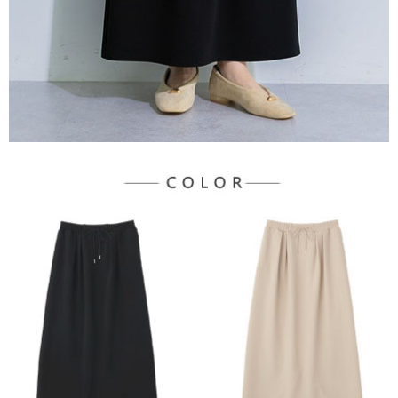
３．未成年的使用者請事先徵得法定代理人或監護人之同意方可使用
宅配
「AFTEE先享後付」，若未經同意申辦者引起之損失，本公司不負相關責
任。
每筆NT$90，滿NT$888(含以上)免運費
４．使用「AFTEE先享後付」時，將依據個別帳號之用戶狀況，依本公司即
時審查核予不同之上限額度；若仍有額度不足之情形，本公司將視審查結果
請求用戶進行身份認證。
５．嚴禁一人註冊多個帳號或使用他人資訊註冊。若發現惡意使用之情形，
恩沛科技股份有限公司將有權停止該用戶之使用額度並採取法律行動。