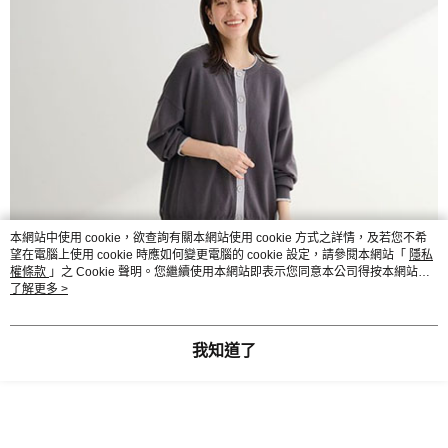
本網站中使用 cookie，欲查詢有關本網站使用 cookie 方式之詳情，及若您不希
望在電腦上使用 cookie 時應如何變更電腦的 cookie 設定，請參閱本網站「
隱私
權條款
」之 Cookie 聲明。您繼續使用本網站即表示您同意本公司得按本網站使
用條款之 Cookie 聲明使用 cookie。
了解更多 >
我知道了