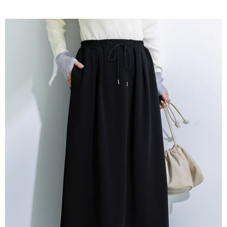
AFTEE先享後付是「在收到商品之後才付款」的支付方式。 讓您購物簡單
3.實際核准額度、可分期數及費用金額請依後續交易確認頁面所載為準。
便利好安心！
4.訂單成立30分鐘內，如未前往確認交易或遇審核未通過，訂單將自動取
１．簡單：不需註冊會員、不需綁卡、不需儲值。
運送方式
消。如遇「轉專審核」未通過狀況，表示未達大哥付你分期系統評分，恕無
２．便利：只要手機號碼，簡訊認證，即可結帳。
法說明評估內容。
３．安心：先確認商品／服務後，再付款。
全家取貨付款
【繳款方式說明】
1.分期款項不併入電信帳單，「大哥付你分期」於每月結算日後寄送繳費提
每筆NT$60，滿NT$388(含以上)免運費
【「AFTEE先享後付」結帳流程】
醒簡訊。
１．於結帳方式選擇「AFTEE先享後付」後，將跳轉至「AFTEE先享後付」
2.透過簡訊連結打開帳單後，可選擇「超商條碼／台灣大直營門市／銀行轉
全家純取貨
結帳頁面，進行簡訊認證並確認金額後，即可完成結帳。
帳／街口支付／iPASS MONEY」等通路繳費。
２．訂單成立數日內，您將收到繳費通知簡訊。
每筆NT$60，滿NT$388(含以上)免運費
３．收到繳費通知簡訊後14天內，點擊此簡訊中的連結，可透過四大超商／
【注意事項】
ATM／網路銀行／等多元方式進行付款，方視為交易完成。
萊爾富取貨付款
1.本服務係由「台灣大哥大股份有限公司」（以下簡稱本公司）所提供，讓
※ 請注意：結帳手續完成當下不需立刻繳費，但若您需要取消訂單，請聯絡
用戶於交易時，得透過本服務購買商品或服務，並由商店將買賣／分期付款
每筆NT$60，滿NT$888(含以上)免運費
購買商品的店家。未經商家同意取消之訂單仍視為有效，需透過AFTEE先享
買賣價金債權讓與本公司後，依約使用本公司帳單繳交帳款。
後付繳納相關費用。
2.基於同意付款使用「大哥付你分期」之契約關係目的，商店將以您的個人
萊爾富純取貨
※ 交易是否成功請以「AFTEE先享後付 」之結帳頁面顯示為準，若有關於
資料（包含姓名、電話或地址）提供予台灣大哥大進項蒐集、處理及利用，
是否繳費成功／繳費後需取消欲退款等相關疑問，請聯繫「AFTEE先享後付
每筆NT$60，滿NT$888(含以上)免運費
由本公司與您本人進行分期帳單所需資料之確認、核對及更正。
客戶支援中心」
https://netprotections.freshdesk.com/support/home
3.完整用戶服務條款，請詳閱以下連結：
https://oppay.tw/userRule
7-11取貨付款
【注意事項】
１．透過由恩沛科技股份有限公司提供之「AFTEE先享後付」服務完成之交
每筆NT$60，滿NT$888(含以上)免運費
易，需依本服務之必要範圍內提供個人資料，並將交易相關給付款項請求債
權轉讓予恩沛科技股份有限公司。
7-11純取貨
２．關於個人資料處理事宜，請瀏覽以下網址：
每筆NT$60，滿NT$888(含以上)免運費
https://aftee.tw/terms/#terms3