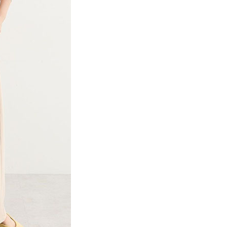
係由「台灣大哥大股份有限公司」（以下簡稱本公司）所提供，讓
：結帳手續完成當下不需立刻繳費，但若您需要取消訂單，請聯
貨付款
易時，得透過本服務購買商品或服務，並由商店將買賣／分期付
的店家。未經商家同意取消之訂單仍視為有效，需透過AFTEE
金債權讓與本公司後，依約使用本公司帳單繳交帳款。
繳納相關費用。
0，滿NT$888(含以上)免運費
意付款使用「大哥付你分期」之契約關係目的，商店將以您的個人
否成功請以「AFTEE先享後付 」之結帳頁面顯示為準，若有關於
含姓名、電話或地址）提供予台灣大哥大進項蒐集、處理及利
功／繳費後需取消欲退款等相關疑問，請聯繫「AFTEE先享後
取貨
公司與您本人進行分期帳單所需資料之確認、核對及更正。
援中心」
https://netprotections.freshdesk.com/support/home
0，滿NT$888(含以上)免運費
戶服務條款，請詳閱以下連結：
https://oppay.tw/userRule
項】
付款
恩沛科技股份有限公司提供之「AFTEE先享後付」服務完成之
依本服務之必要範圍內提供個人資料，並將交易相關給付款項請
0，滿NT$888(含以上)免運費
讓予恩沛科技股份有限公司。
個人資料處理事宜，請瀏覽以下網址：
貨
ee.tw/terms/#terms3
0，滿NT$888(含以上)免運費
年的使用者請事先徵得法定代理人或監護人之同意方可使用
E先享後付」，若未經同意申辦者引起之損失，本公司不負相關責
AFTEE先享後付」時，將依據個別帳號之用戶狀況，依本公司
0，滿NT$888(含以上)免運費
核予不同之上限額度；若仍有額度不足之情形，本公司將視審查
用戶進行身份認證。
一人註冊多個帳號或使用他人資訊註冊。若發現惡意使用之情
科技股份有限公司將有權停止該用戶之使用額度並採取法律行