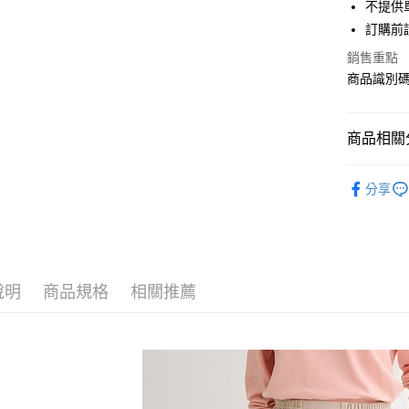
街口支付
不提供單
聯邦商
訂購前
元大商
悠遊付
玉山商
銷售重點
台新國
Google Pa
商品識別碼：
台灣樂
大哥付你
相關說明
商品相關分
【大哥付
AFTEE先
1.本服務
Green Par
2.付款方
相關說明
分享
流程，驗
【關於「A
PANTS /
ATM付款
完成交易
AFTEE
3.實際核
便利好安
NEW ARR
4.訂單成
１．簡單
消。如遇
Green Par
２．便利
運送方式
無法說明
３．安心
說明
商品規格
相關推薦
Green Par
【繳款方
全家取貨
1.分期款
【「AFT
SALE ITE
醒簡訊。
每筆NT$6
１．於結帳
2.透過簡
付」結帳
SALE ITE
帳／街口支
全家純取
２．訂單
３．收到繳
每筆NT$6
【注意事
／ATM／