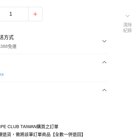
清除
紀錄
送方式
388免運
次付款
ks
期付款
0 利率 每期
NT$503
21家銀行
庫商業銀行
第一商業銀行
付款
業銀行
彰化商業銀行
業儲蓄銀行
台北富邦商業銀行
華商業銀行
兆豐國際商業銀行
IPE CLUB TAIWAN購買之訂單
小企業銀行
台中商業銀行
理退貨，需將該筆訂單商品【全數一併退回】
台灣）商業銀行
華泰商業銀行