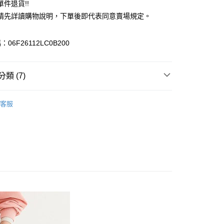
件退貨!!
業銀行
遠東國際商業銀行
請先詳讀購物說明，下單後即代表同意賣場規定。
業銀行
永豐商業銀行
業銀行
星展（台灣）商業銀行
際商業銀行
中國信託商業銀行
y
06F26112LC0B200
天信用卡公司
分期
類 (7)
你分期使用說明】
享後付
由台灣大哥大提供，台灣大哥大用戶可立即使用無須另外申請。
ks
PANTS / 褲子
式選擇「大哥付你分期」，訂單成立後會自動跳轉到大哥付的交易
客服
證手機門號後，選擇欲分期的期數、繳款截止日，確認付款後即
FTEE先享後付」】
 褲子
。
先享後付是「在收到商品之後才付款」的支付方式。 讓您購物簡單
准額度、可分期數及費用金額請依後續交易確認頁面所載為準。
心！
IVALS / 新品上市
立30分鐘內，如未前往確認交易或遇審核未通過，訂單將自動取
：不需註冊會員、不需綁卡、不需儲值。
「轉專審核」未通過狀況，表示未達大哥付你分期系統評分，恕
ks
ALL ITEMS
：只要手機號碼，簡訊認證，即可結帳。
評估內容。
：先確認商品／服務後，再付款。
ks
SS│春夏 新入荷
式說明】
付款
項不併入電信帳單，「大哥付你分期」於每月結算日後寄送繳費提
EE先享後付」結帳流程】
MS
單筆滿$1800抵$200、滿$2800抵$400
0，滿NT$388(含以上)免運費
方式選擇「AFTEE先享後付」後，將跳轉至「AFTEE先享後
訊連結打開帳單後，可選擇「超商條碼／台灣大直營門市／銀行轉
頁面，進行簡訊認證並確認金額後，即可完成結帳。
MS
新品➯VIP享卡別折扣
付／iPASS MONEY」等通路繳費。
貨
成立數日內，您將收到繳費通知簡訊。
費通知簡訊後14天內，點擊此簡訊中的連結，可透過四大超商
0，滿NT$388(含以上)免運費
項】
網路銀行／等多元方式進行付款，方視為交易完成。