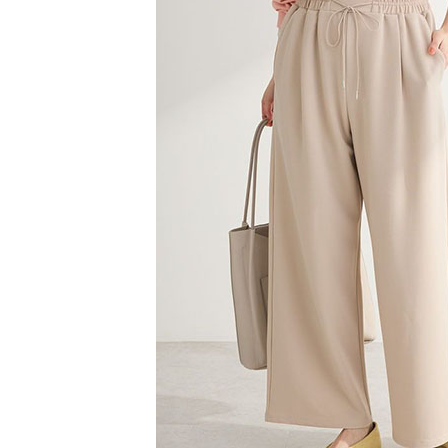
1.本服務
※ 請注意
萊爾富取
用戶於交
絡購買商品
款買賣價
先享後付
每筆NT$6
2.基於同
※ 交易是
資料（包
是否繳費成
萊爾富純
用，由本
付客戶支
每筆NT$6
3.完整用
【注意事
7-11取貨
１．透過由
交易，需
每筆NT$6
求債權轉
２．關於
7-11純取
https://aft
每筆NT$6
３．未成
「AFTE
宅配
任。
４．使用「
每筆NT$9
即時審查
結果請求
５．嚴禁
形，恩沛
動。