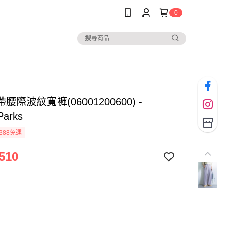
0
腰際波紋寬褲(06001200600) -
Parks
388免運
510