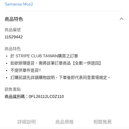
Samansa Mos2
信用卡分期付款
3 期 0 利率 每期
NT$1,106
21家銀行
商品特色
合作金庫商業銀行
第一商業銀行
超商取貨付款
商品編號
華南商業銀行
彰化商業銀行
11529442
LINE Pay
上海商業儲蓄銀行
台北富邦商業銀行
國泰世華商業銀行
兆豐國際商業銀行
商品特色
Apple Pay
臺灣中小企業銀行
台中商業銀行
於 STRIPE CLUB TAIWAN購買之訂單
匯豐（台灣）商業銀行
華泰商業銀行
街口支付
如欲辦理退貨，需將該筆訂單商品【全數一併退回】
聯邦商業銀行
遠東國際商業銀行
元大商業銀行
永豐商業銀行
不提供單件退貨!!
悠遊付
玉山商業銀行
星展（台灣）商業銀行
訂購前請先詳讀購物說明，下單後即代表同意賣場規定。
台新國際商業銀行
中國信託商業銀行
Google Pay
台灣樂天信用卡公司
銷售重點
大哥付你分期
商品識別碼：0FL26112LC0Z110
相關說明
【大哥付你分期使用說明】
AFTEE先享後付
1.本服務由台灣大哥大提供，台灣大哥大用戶可立即使用無須另外申請。
2.付款方式選擇「大哥付你分期」，訂單成立後會自動跳轉到大哥付的交易
相關說明
詳細說明
商品規格
相關推薦
流程，驗證手機門號後，選擇欲分期的期數、繳款截止日，確認付款後即完
【關於「AFTEE先享後付」】
成交易。
ATM付款