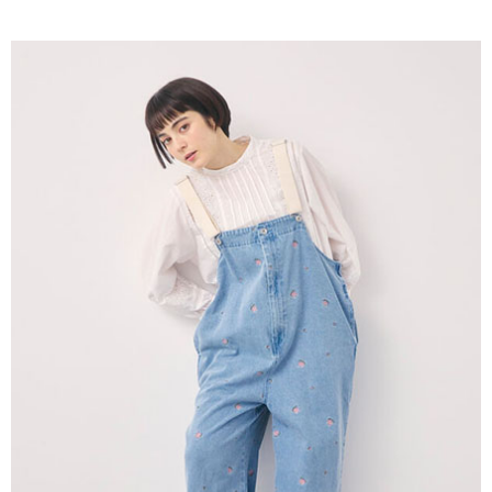
AFTEE先享後付是「在收到商品之後才付款」的支付方式。 讓您購物簡單
3.實際核准額度、可分期數及費用金額請依後續交易確認頁面所載為準。
便利好安心！
4.訂單成立30分鐘內，如未前往確認交易或遇審核未通過，訂單將自動取
１．簡單：不需註冊會員、不需綁卡、不需儲值。
運送方式
消。如遇「轉專審核」未通過狀況，表示未達大哥付你分期系統評分，恕無
２．便利：只要手機號碼，簡訊認證，即可結帳。
法說明評估內容。
３．安心：先確認商品／服務後，再付款。
全家取貨付款
【繳款方式說明】
1.分期款項不併入電信帳單，「大哥付你分期」於每月結算日後寄送繳費提
每筆NT$60，滿NT$388(含以上)免運費
【「AFTEE先享後付」結帳流程】
醒簡訊。
１．於結帳方式選擇「AFTEE先享後付」後，將跳轉至「AFTEE先享後付」
2.透過簡訊連結打開帳單後，可選擇「超商條碼／台灣大直營門市／銀行轉
全家純取貨
結帳頁面，進行簡訊認證並確認金額後，即可完成結帳。
帳／街口支付／iPASS MONEY」等通路繳費。
２．訂單成立數日內，您將收到繳費通知簡訊。
每筆NT$60，滿NT$388(含以上)免運費
３．收到繳費通知簡訊後14天內，點擊此簡訊中的連結，可透過四大超商／
【注意事項】
ATM／網路銀行／等多元方式進行付款，方視為交易完成。
萊爾富取貨付款
1.本服務係由「台灣大哥大股份有限公司」（以下簡稱本公司）所提供，讓
※ 請注意：結帳手續完成當下不需立刻繳費，但若您需要取消訂單，請聯絡
用戶於交易時，得透過本服務購買商品或服務，並由商店將買賣／分期付款
每筆NT$60，滿NT$888(含以上)免運費
購買商品的店家。未經商家同意取消之訂單仍視為有效，需透過AFTEE先享
買賣價金債權讓與本公司後，依約使用本公司帳單繳交帳款。
後付繳納相關費用。
2.基於同意付款使用「大哥付你分期」之契約關係目的，商店將以您的個人
萊爾富純取貨
※ 交易是否成功請以「AFTEE先享後付 」之結帳頁面顯示為準，若有關於
資料（包含姓名、電話或地址）提供予台灣大哥大進項蒐集、處理及利用，
是否繳費成功／繳費後需取消欲退款等相關疑問，請聯繫「AFTEE先享後付
每筆NT$60，滿NT$888(含以上)免運費
由本公司與您本人進行分期帳單所需資料之確認、核對及更正。
客戶支援中心」
https://netprotections.freshdesk.com/support/home
3.完整用戶服務條款，請詳閱以下連結：
https://oppay.tw/userRule
7-11取貨付款
【注意事項】
１．透過由恩沛科技股份有限公司提供之「AFTEE先享後付」服務完成之交
每筆NT$60，滿NT$888(含以上)免運費
易，需依本服務之必要範圍內提供個人資料，並將交易相關給付款項請求債
權轉讓予恩沛科技股份有限公司。
7-11純取貨
２．關於個人資料處理事宜，請瀏覽以下網址：
每筆NT$60，滿NT$888(含以上)免運費
https://aftee.tw/terms/#terms3