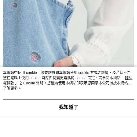
本網站中使用 cookie，欲查詢有關本網站使用 cookie 方式之詳情，及若您不希
望在電腦上使用 cookie 時應如何變更電腦的 cookie 設定，請參閱本網站「
隱私
權條款
」之 Cookie 聲明。您繼續使用本網站即表示您同意本公司得按本網站使
用條款之 Cookie 聲明使用 cookie。
了解更多 >
我知道了