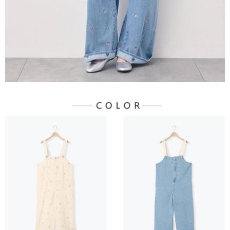
３．未成年的使用者請事先徵得法定代理人或監護人之同意方可使用
宅配
「AFTEE先享後付」，若未經同意申辦者引起之損失，本公司不負相關責
任。
每筆NT$90，滿NT$888(含以上)免運費
４．使用「AFTEE先享後付」時，將依據個別帳號之用戶狀況，依本公司即
時審查核予不同之上限額度；若仍有額度不足之情形，本公司將視審查結果
請求用戶進行身份認證。
５．嚴禁一人註冊多個帳號或使用他人資訊註冊。若發現惡意使用之情形，
恩沛科技股份有限公司將有權停止該用戶之使用額度並採取法律行動。