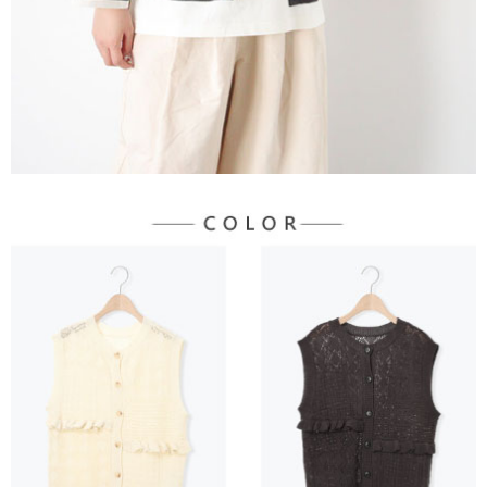
３．未成年的使用者請事先徵得法定代理人或監護人之同意方可使用
宅配
「AFTEE先享後付」，若未經同意申辦者引起之損失，本公司不負相關責
任。
每筆NT$90，滿NT$888(含以上)免運費
４．使用「AFTEE先享後付」時，將依據個別帳號之用戶狀況，依本公司即
時審查核予不同之上限額度；若仍有額度不足之情形，本公司將視審查結果
請求用戶進行身份認證。
５．嚴禁一人註冊多個帳號或使用他人資訊註冊。若發現惡意使用之情形，
恩沛科技股份有限公司將有權停止該用戶之使用額度並採取法律行動。