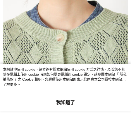
本網站中使用 cookie，欲查詢有關本網站使用 cookie 方式之詳情，及若您不希
望在電腦上使用 cookie 時應如何變更電腦的 cookie 設定，請參閱本網站「
隱私
權條款
」之 Cookie 聲明。您繼續使用本網站即表示您同意本公司得按本網站使
用條款之 Cookie 聲明使用 cookie。
了解更多 >
我知道了