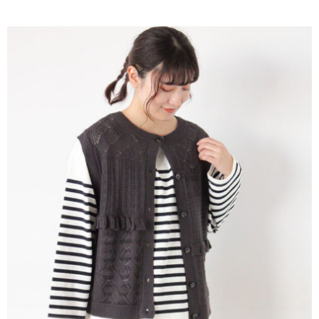
AFTEE先享後付是「在收到商品之後才付款」的支付方式。 讓您購物簡單
3.實際核准額度、可分期數及費用金額請依後續交易確認頁面所載為準。
便利好安心！
4.訂單成立30分鐘內，如未前往確認交易或遇審核未通過，訂單將自動取
１．簡單：不需註冊會員、不需綁卡、不需儲值。
運送方式
消。如遇「轉專審核」未通過狀況，表示未達大哥付你分期系統評分，恕無
２．便利：只要手機號碼，簡訊認證，即可結帳。
法說明評估內容。
３．安心：先確認商品／服務後，再付款。
全家取貨付款
【繳款方式說明】
1.分期款項不併入電信帳單，「大哥付你分期」於每月結算日後寄送繳費提
每筆NT$60，滿NT$388(含以上)免運費
【「AFTEE先享後付」結帳流程】
醒簡訊。
１．於結帳方式選擇「AFTEE先享後付」後，將跳轉至「AFTEE先享後付」
2.透過簡訊連結打開帳單後，可選擇「超商條碼／台灣大直營門市／銀行轉
全家純取貨
結帳頁面，進行簡訊認證並確認金額後，即可完成結帳。
帳／街口支付／iPASS MONEY」等通路繳費。
２．訂單成立數日內，您將收到繳費通知簡訊。
每筆NT$60，滿NT$388(含以上)免運費
３．收到繳費通知簡訊後14天內，點擊此簡訊中的連結，可透過四大超商／
【注意事項】
ATM／網路銀行／等多元方式進行付款，方視為交易完成。
萊爾富取貨付款
1.本服務係由「台灣大哥大股份有限公司」（以下簡稱本公司）所提供，讓
※ 請注意：結帳手續完成當下不需立刻繳費，但若您需要取消訂單，請聯絡
用戶於交易時，得透過本服務購買商品或服務，並由商店將買賣／分期付款
每筆NT$60，滿NT$888(含以上)免運費
購買商品的店家。未經商家同意取消之訂單仍視為有效，需透過AFTEE先享
買賣價金債權讓與本公司後，依約使用本公司帳單繳交帳款。
後付繳納相關費用。
2.基於同意付款使用「大哥付你分期」之契約關係目的，商店將以您的個人
萊爾富純取貨
※ 交易是否成功請以「AFTEE先享後付 」之結帳頁面顯示為準，若有關於
資料（包含姓名、電話或地址）提供予台灣大哥大進項蒐集、處理及利用，
是否繳費成功／繳費後需取消欲退款等相關疑問，請聯繫「AFTEE先享後付
每筆NT$60，滿NT$888(含以上)免運費
由本公司與您本人進行分期帳單所需資料之確認、核對及更正。
客戶支援中心」
https://netprotections.freshdesk.com/support/home
3.完整用戶服務條款，請詳閱以下連結：
https://oppay.tw/userRule
7-11取貨付款
【注意事項】
１．透過由恩沛科技股份有限公司提供之「AFTEE先享後付」服務完成之交
每筆NT$60，滿NT$888(含以上)免運費
易，需依本服務之必要範圍內提供個人資料，並將交易相關給付款項請求債
權轉讓予恩沛科技股份有限公司。
7-11純取貨
２．關於個人資料處理事宜，請瀏覽以下網址：
每筆NT$60，滿NT$888(含以上)免運費
https://aftee.tw/terms/#terms3