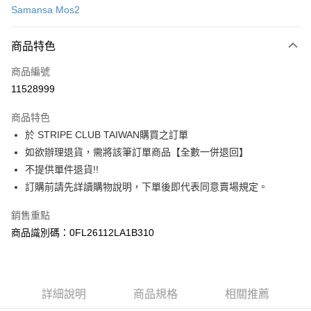
Samansa Mos2
信用卡分期付款
3 期 0 利率 每期
NT$546
21家銀行
商品特色
合作金庫商業銀行
第一商業銀行
超商取貨付款
商品編號
華南商業銀行
彰化商業銀行
11528999
LINE Pay
上海商業儲蓄銀行
台北富邦商業銀行
國泰世華商業銀行
兆豐國際商業銀行
商品特色
Apple Pay
臺灣中小企業銀行
台中商業銀行
於 STRIPE CLUB TAIWAN購買之訂單
匯豐（台灣）商業銀行
華泰商業銀行
街口支付
如欲辦理退貨，需將該筆訂單商品【全數一併退回】
聯邦商業銀行
遠東國際商業銀行
元大商業銀行
永豐商業銀行
不提供單件退貨!!
悠遊付
玉山商業銀行
星展（台灣）商業銀行
訂購前請先詳讀購物說明，下單後即代表同意賣場規定。
台新國際商業銀行
中國信託商業銀行
Google Pay
台灣樂天信用卡公司
銷售重點
大哥付你分期
商品識別碼：0FL26112LA1B310
相關說明
【大哥付你分期使用說明】
AFTEE先享後付
1.本服務由台灣大哥大提供，台灣大哥大用戶可立即使用無須另外申請。
2.付款方式選擇「大哥付你分期」，訂單成立後會自動跳轉到大哥付的交易
相關說明
詳細說明
商品規格
相關推薦
流程，驗證手機門號後，選擇欲分期的期數、繳款截止日，確認付款後即完
【關於「AFTEE先享後付」】
成交易。
ATM付款