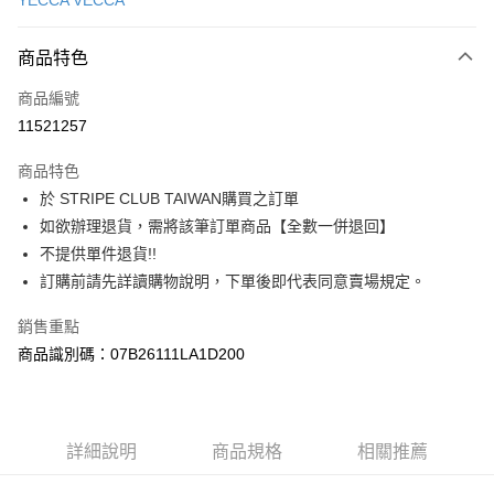
YECCA VECCA
信用卡分期付款
3 期 0 利率 每期
NT$1,510
21家銀行
商品特色
合作金庫商業銀行
第一商業銀行
超商取貨付款
商品編號
華南商業銀行
彰化商業銀行
11521257
LINE Pay
上海商業儲蓄銀行
台北富邦商業銀行
國泰世華商業銀行
兆豐國際商業銀行
商品特色
Apple Pay
臺灣中小企業銀行
台中商業銀行
於 STRIPE CLUB TAIWAN購買之訂單
匯豐（台灣）商業銀行
華泰商業銀行
街口支付
如欲辦理退貨，需將該筆訂單商品【全數一併退回】
聯邦商業銀行
遠東國際商業銀行
元大商業銀行
永豐商業銀行
不提供單件退貨!!
悠遊付
玉山商業銀行
星展（台灣）商業銀行
訂購前請先詳讀購物說明，下單後即代表同意賣場規定。
台新國際商業銀行
中國信託商業銀行
Google Pay
台灣樂天信用卡公司
銷售重點
大哥付你分期
商品識別碼：07B26111LA1D200
相關說明
【大哥付你分期使用說明】
AFTEE先享後付
1.本服務由台灣大哥大提供，台灣大哥大用戶可立即使用無須另外申請。
2.付款方式選擇「大哥付你分期」，訂單成立後會自動跳轉到大哥付的交易
相關說明
詳細說明
商品規格
相關推薦
流程，驗證手機門號後，選擇欲分期的期數、繳款截止日，確認付款後即完
【關於「AFTEE先享後付」】
成交易。
ATM付款
AFTEE先享後付是「在收到商品之後才付款」的支付方式。 讓您購物簡單
3.實際核准額度、可分期數及費用金額請依後續交易確認頁面所載為準。