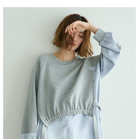
便利好安心！
4.訂單成立30分鐘內，如未前往確認交易或遇審核未通過，訂單將自動取
１．簡單：不需註冊會員、不需綁卡、不需儲值。
運送方式
消。如遇「轉專審核」未通過狀況，表示未達大哥付你分期系統評分，恕無
２．便利：只要手機號碼，簡訊認證，即可結帳。
法說明評估內容。
３．安心：先確認商品／服務後，再付款。
全家取貨付款
【繳款方式說明】
1.分期款項不併入電信帳單，「大哥付你分期」於每月結算日後寄送繳費提
每筆NT$60，滿NT$388(含以上)免運費
【「AFTEE先享後付」結帳流程】
醒簡訊。
１．於結帳方式選擇「AFTEE先享後付」後，將跳轉至「AFTEE先享後付」
2.透過簡訊連結打開帳單後，可選擇「超商條碼／台灣大直營門市／銀行轉
全家純取貨
結帳頁面，進行簡訊認證並確認金額後，即可完成結帳。
帳／街口支付／iPASS MONEY」等通路繳費。
２．訂單成立數日內，您將收到繳費通知簡訊。
每筆NT$60，滿NT$388(含以上)免運費
３．收到繳費通知簡訊後14天內，點擊此簡訊中的連結，可透過四大超商／
【注意事項】
ATM／網路銀行／等多元方式進行付款，方視為交易完成。
萊爾富取貨付款
1.本服務係由「台灣大哥大股份有限公司」（以下簡稱本公司）所提供，讓
※ 請注意：結帳手續完成當下不需立刻繳費，但若您需要取消訂單，請聯絡
用戶於交易時，得透過本服務購買商品或服務，並由商店將買賣／分期付款
每筆NT$60，滿NT$888(含以上)免運費
購買商品的店家。未經商家同意取消之訂單仍視為有效，需透過AFTEE先享
買賣價金債權讓與本公司後，依約使用本公司帳單繳交帳款。
後付繳納相關費用。
2.基於同意付款使用「大哥付你分期」之契約關係目的，商店將以您的個人
萊爾富純取貨
※ 交易是否成功請以「AFTEE先享後付 」之結帳頁面顯示為準，若有關於
資料（包含姓名、電話或地址）提供予台灣大哥大進項蒐集、處理及利用，
是否繳費成功／繳費後需取消欲退款等相關疑問，請聯繫「AFTEE先享後付
每筆NT$60，滿NT$888(含以上)免運費
由本公司與您本人進行分期帳單所需資料之確認、核對及更正。
客戶支援中心」
https://netprotections.freshdesk.com/support/home
3.完整用戶服務條款，請詳閱以下連結：
https://oppay.tw/userRule
7-11取貨付款
【注意事項】
１．透過由恩沛科技股份有限公司提供之「AFTEE先享後付」服務完成之交
每筆NT$60，滿NT$888(含以上)免運費
易，需依本服務之必要範圍內提供個人資料，並將交易相關給付款項請求債
權轉讓予恩沛科技股份有限公司。
7-11純取貨
２．關於個人資料處理事宜，請瀏覽以下網址：
每筆NT$60，滿NT$888(含以上)免運費
https://aftee.tw/terms/#terms3
３．未成年的使用者請事先徵得法定代理人或監護人之同意方可使用