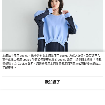
本網站中使用 cookie，欲查詢有關本網站使用 cookie 方式之詳情，及若您不希
望在電腦上使用 cookie 時應如何變更電腦的 cookie 設定，請參閱本網站「
隱私
權條款
」之 Cookie 聲明。您繼續使用本網站即表示您同意本公司得按本網站使
用條款之 Cookie 聲明使用 cookie。
了解更多 >
我知道了