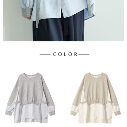
宅配
「AFTEE先享後付」，若未經同意申辦者引起之損失，本公司不負相關責
任。
每筆NT$90，滿NT$888(含以上)免運費
４．使用「AFTEE先享後付」時，將依據個別帳號之用戶狀況，依本公司即
時審查核予不同之上限額度；若仍有額度不足之情形，本公司將視審查結果
請求用戶進行身份認證。
５．嚴禁一人註冊多個帳號或使用他人資訊註冊。若發現惡意使用之情形，
恩沛科技股份有限公司將有權停止該用戶之使用額度並採取法律行動。