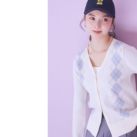
【注意事
／ATM／
SALE ITE
1.本服務
※ 請注意
萊爾富取
用戶於交
絡購買商品
款買賣價
先享後付
每筆NT$6
2.基於同
※ 交易是
資料（包
是否繳費成
萊爾富純
用，由本
付客戶支
每筆NT$6
3.完整用
【注意事
7-11取貨
１．透過由
交易，需
每筆NT$6
求債權轉
２．關於
7-11純取
https://aft
每筆NT$6
３．未成
「AFTE
宅配
任。
４．使用「
每筆NT$9
即時審查
結果請求
５．嚴禁
形，恩沛
動。