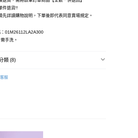
理退貨，需將該筆訂單商品【全數一併退回】
台灣）商業銀行
華泰商業銀行
件退貨!!
業銀行
遠東國際商業銀行
請先詳讀購物說明，下單後即代表同意賣場規定。
業銀行
永豐商業銀行
業銀行
星展（台灣）商業銀行
際商業銀行
中國信託商業銀行
y
01M26112LA2A300
天信用卡公司
：需手洗。
分期
你分期使用說明】
享後付
類 (8)
由台灣大哥大提供，台灣大哥大用戶可立即使用無須另外申請。
式選擇「大哥付你分期」，訂單成立後會自動跳轉到大哥付的交易
c & ecology
證手機門號後，選擇欲分期的期數、繳款截止日，確認付款後即
FEMININE 優雅
FTEE先享後付」】
客服
。
先享後付是「在收到商品之後才付款」的支付方式。 讓您購物簡單
 外套
准額度、可分期數及費用金額請依後續交易確認頁面所載為準。
心！
立30分鐘內，如未前往確認交易或遇審核未通過，訂單將自動取
：不需註冊會員、不需綁卡、不需儲值。
IVALS / 新品上市
「轉專審核」未通過狀況，表示未達大哥付你分期系統評分，恕
：只要手機號碼，簡訊認證，即可結帳。
評估內容。
：先確認商品／服務後，再付款。
c & ecology
ALL ITEMS
式說明】
付款
項不併入電信帳單，「大哥付你分期」於每月結算日後寄送繳費提
EE先享後付」結帳流程】
c & ecology
OUTER / 外套
0，滿NT$388(含以上)免運費
方式選擇「AFTEE先享後付」後，將跳轉至「AFTEE先享後
訊連結打開帳單後，可選擇「超商條碼／台灣大直營門市／銀行轉
c & ecology
SS│春夏 新入荷
頁面，進行簡訊認證並確認金額後，即可完成結帳。
付／iPASS MONEY」等通路繳費。
貨
成立數日內，您將收到繳費通知簡訊。
MS
春夏新品 ➯ 5折
費通知簡訊後14天內，點擊此簡訊中的連結，可透過四大超商
0，滿NT$388(含以上)免運費