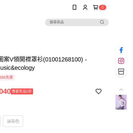
0
案V領開襟罩衫(01001268100) -
music&ecology
388免運
040
春夏新品5折
淡灰色