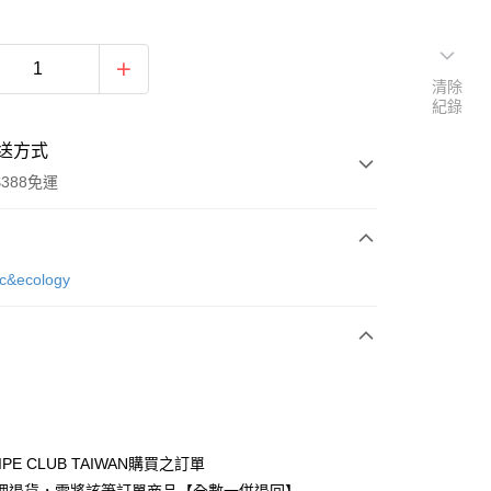
清除
紀錄
送方式
388免運
次付款
ic&ecology
期付款
0 利率 每期
NT$693
21家銀行
庫商業銀行
第一商業銀行
付款
業銀行
彰化商業銀行
業儲蓄銀行
台北富邦商業銀行
華商業銀行
兆豐國際商業銀行
IPE CLUB TAIWAN購買之訂單
小企業銀行
台中商業銀行