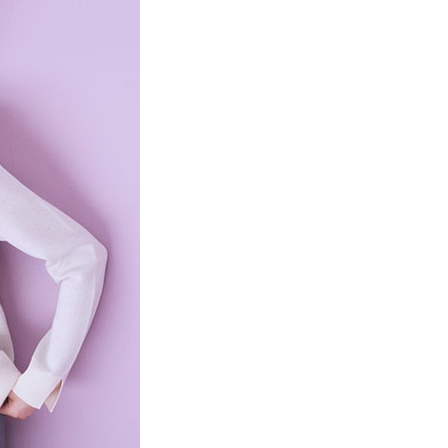
項】
網路銀行／等多元方式進行付款，方視為交易完成。
MS
單筆滿$1800抵$200、滿$2800抵$400
係由「台灣大哥大股份有限公司」（以下簡稱本公司）所提供，讓
：結帳手續完成當下不需立刻繳費，但若您需要取消訂單，請聯
貨付款
易時，得透過本服務購買商品或服務，並由商店將買賣／分期付
的店家。未經商家同意取消之訂單仍視為有效，需透過AFTEE
金債權讓與本公司後，依約使用本公司帳單繳交帳款。
繳納相關費用。
0，滿NT$888(含以上)免運費
意付款使用「大哥付你分期」之契約關係目的，商店將以您的個人
否成功請以「AFTEE先享後付 」之結帳頁面顯示為準，若有關於
含姓名、電話或地址）提供予台灣大哥大進項蒐集、處理及利
功／繳費後需取消欲退款等相關疑問，請聯繫「AFTEE先享後
取貨
公司與您本人進行分期帳單所需資料之確認、核對及更正。
援中心」
https://netprotections.freshdesk.com/support/home
0，滿NT$888(含以上)免運費
戶服務條款，請詳閱以下連結：
https://oppay.tw/userRule
項】
付款
恩沛科技股份有限公司提供之「AFTEE先享後付」服務完成之
依本服務之必要範圍內提供個人資料，並將交易相關給付款項請
0，滿NT$888(含以上)免運費
讓予恩沛科技股份有限公司。
個人資料處理事宜，請瀏覽以下網址：
貨
ee.tw/terms/#terms3
0，滿NT$888(含以上)免運費
年的使用者請事先徵得法定代理人或監護人之同意方可使用
E先享後付」，若未經同意申辦者引起之損失，本公司不負相關責
AFTEE先享後付」時，將依據個別帳號之用戶狀況，依本公司
0，滿NT$888(含以上)免運費
核予不同之上限額度；若仍有額度不足之情形，本公司將視審查
用戶進行身份認證。
一人註冊多個帳號或使用他人資訊註冊。若發現惡意使用之情
科技股份有限公司將有權停止該用戶之使用額度並採取法律行