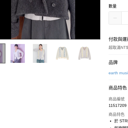
數量
付款與運
超取滿NT$
付款方式
品牌
信用卡一
earth mus
信用卡分
商品特色
3 期 
商品編號
合作金
超商取貨
11517209
華南商
LINE Pay
上海商
商品特色
國泰世
於 STR
Apple Pay
臺灣中