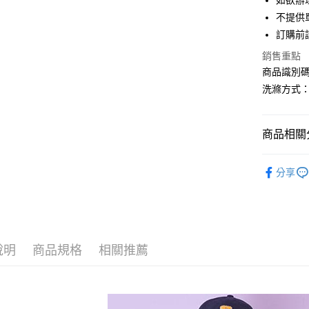
如欲辦
匯豐（
街口支付
不提供單
聯邦商
訂購前
元大商
悠遊付
玉山商
銷售重點
台新國
Google Pa
商品識別碼：
台灣樂
洗滌方式
大哥付你
相關說明
【大哥付
AFTEE先
商品相關分
1.本服務
2.付款方
相關說明
earth musi
流程，驗
【關於「A
分享
ATM付款
完成交易
AFTEE
OUTER /
3.實際核
便利好安
4.訂單成
１．簡單
NEW ARR
消。如遇
２．便利
運送方式
無法說明
３．安心
earth musi
【繳款方
全家取貨
1.分期款
說明
商品規格
相關推薦
【「AFT
earth musi
醒簡訊。
每筆NT$6
１．於結帳
2.透過簡
earth musi
付」結帳
帳／街口支
全家純取
２．訂單
SALE ITE
３．收到繳
每筆NT$6