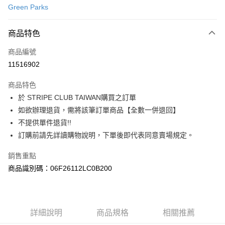
Green Parks
信用卡分期付款
3 期 0 利率 每期
NT$503
21家銀行
商品特色
合作金庫商業銀行
第一商業銀行
超商取貨付款
商品編號
華南商業銀行
彰化商業銀行
11516902
LINE Pay
上海商業儲蓄銀行
台北富邦商業銀行
國泰世華商業銀行
兆豐國際商業銀行
商品特色
Apple Pay
臺灣中小企業銀行
台中商業銀行
於 STRIPE CLUB TAIWAN購買之訂單
匯豐（台灣）商業銀行
華泰商業銀行
街口支付
如欲辦理退貨，需將該筆訂單商品【全數一併退回】
聯邦商業銀行
遠東國際商業銀行
元大商業銀行
永豐商業銀行
不提供單件退貨!!
悠遊付
玉山商業銀行
星展（台灣）商業銀行
訂購前請先詳讀購物說明，下單後即代表同意賣場規定。
台新國際商業銀行
中國信託商業銀行
Google Pay
台灣樂天信用卡公司
銷售重點
大哥付你分期
商品識別碼：06F26112LC0B200
相關說明
【大哥付你分期使用說明】
AFTEE先享後付
1.本服務由台灣大哥大提供，台灣大哥大用戶可立即使用無須另外申請。
2.付款方式選擇「大哥付你分期」，訂單成立後會自動跳轉到大哥付的交易
相關說明
詳細說明
商品規格
相關推薦
流程，驗證手機門號後，選擇欲分期的期數、繳款截止日，確認付款後即完
【關於「AFTEE先享後付」】
成交易。
ATM付款