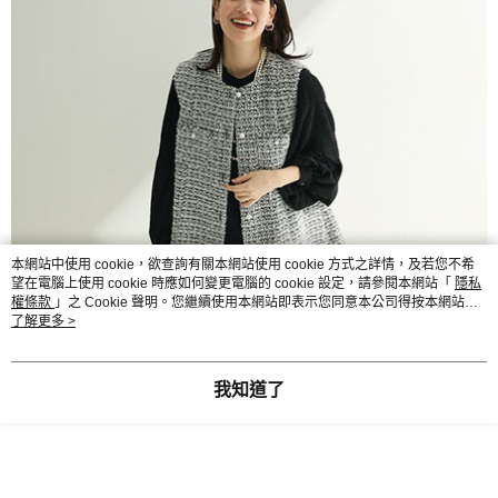
本網站中使用 cookie，欲查詢有關本網站使用 cookie 方式之詳情，及若您不希
望在電腦上使用 cookie 時應如何變更電腦的 cookie 設定，請參閱本網站「
隱私
權條款
」之 Cookie 聲明。您繼續使用本網站即表示您同意本公司得按本網站使
用條款之 Cookie 聲明使用 cookie。
了解更多 >
我知道了