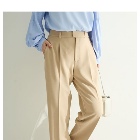
AFTEE先享後付是「在收到商品之後才付款」的支付方式。 讓您購物簡單
3.實際核准額度、可分期數及費用金額請依後續交易確認頁面所載為準。
便利好安心！
4.訂單成立30分鐘內，如未前往確認交易或遇審核未通過，訂單將自動取
１．簡單：不需註冊會員、不需綁卡、不需儲值。
運送方式
消。如遇「轉專審核」未通過狀況，表示未達大哥付你分期系統評分，恕無
２．便利：只要手機號碼，簡訊認證，即可結帳。
法說明評估內容。
３．安心：先確認商品／服務後，再付款。
全家取貨付款
【繳款方式說明】
1.分期款項不併入電信帳單，「大哥付你分期」於每月結算日後寄送繳費提
每筆NT$60，滿NT$388(含以上)免運費
【「AFTEE先享後付」結帳流程】
醒簡訊。
１．於結帳方式選擇「AFTEE先享後付」後，將跳轉至「AFTEE先享後付」
2.透過簡訊連結打開帳單後，可選擇「超商條碼／台灣大直營門市／銀行轉
全家純取貨
結帳頁面，進行簡訊認證並確認金額後，即可完成結帳。
帳／街口支付／iPASS MONEY」等通路繳費。
２．訂單成立數日內，您將收到繳費通知簡訊。
每筆NT$60，滿NT$388(含以上)免運費
３．收到繳費通知簡訊後14天內，點擊此簡訊中的連結，可透過四大超商／
【注意事項】
ATM／網路銀行／等多元方式進行付款，方視為交易完成。
萊爾富取貨付款
1.本服務係由「台灣大哥大股份有限公司」（以下簡稱本公司）所提供，讓
※ 請注意：結帳手續完成當下不需立刻繳費，但若您需要取消訂單，請聯絡
用戶於交易時，得透過本服務購買商品或服務，並由商店將買賣／分期付款
每筆NT$60，滿NT$888(含以上)免運費
購買商品的店家。未經商家同意取消之訂單仍視為有效，需透過AFTEE先享
買賣價金債權讓與本公司後，依約使用本公司帳單繳交帳款。
後付繳納相關費用。
2.基於同意付款使用「大哥付你分期」之契約關係目的，商店將以您的個人
萊爾富純取貨
※ 交易是否成功請以「AFTEE先享後付 」之結帳頁面顯示為準，若有關於
資料（包含姓名、電話或地址）提供予台灣大哥大進項蒐集、處理及利用，
是否繳費成功／繳費後需取消欲退款等相關疑問，請聯繫「AFTEE先享後付
每筆NT$60，滿NT$888(含以上)免運費
由本公司與您本人進行分期帳單所需資料之確認、核對及更正。
客戶支援中心」
https://netprotections.freshdesk.com/support/home
3.完整用戶服務條款，請詳閱以下連結：
https://oppay.tw/userRule
7-11取貨付款
【注意事項】
１．透過由恩沛科技股份有限公司提供之「AFTEE先享後付」服務完成之交
每筆NT$60，滿NT$888(含以上)免運費
易，需依本服務之必要範圍內提供個人資料，並將交易相關給付款項請求債
權轉讓予恩沛科技股份有限公司。
7-11純取貨
２．關於個人資料處理事宜，請瀏覽以下網址：
每筆NT$60，滿NT$888(含以上)免運費
https://aftee.tw/terms/#terms3