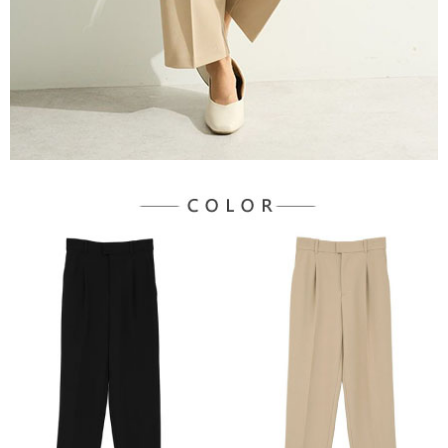
３．未成年的使用者請事先徵得法定代理人或監護人之同意方可使用
宅配
「AFTEE先享後付」，若未經同意申辦者引起之損失，本公司不負相關責
任。
每筆NT$90，滿NT$888(含以上)免運費
４．使用「AFTEE先享後付」時，將依據個別帳號之用戶狀況，依本公司即
時審查核予不同之上限額度；若仍有額度不足之情形，本公司將視審查結果
請求用戶進行身份認證。
５．嚴禁一人註冊多個帳號或使用他人資訊註冊。若發現惡意使用之情形，
恩沛科技股份有限公司將有權停止該用戶之使用額度並採取法律行動。