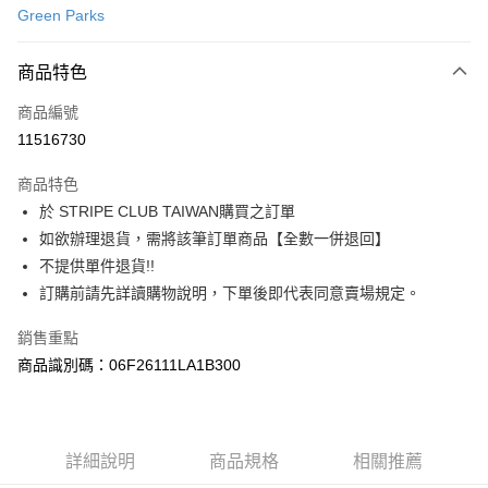
Green Parks
信用卡分期付款
3 期 0 利率 每期
NT$440
21家銀行
商品特色
合作金庫商業銀行
第一商業銀行
超商取貨付款
商品編號
華南商業銀行
彰化商業銀行
11516730
LINE Pay
上海商業儲蓄銀行
台北富邦商業銀行
國泰世華商業銀行
兆豐國際商業銀行
商品特色
Apple Pay
臺灣中小企業銀行
台中商業銀行
於 STRIPE CLUB TAIWAN購買之訂單
匯豐（台灣）商業銀行
華泰商業銀行
街口支付
如欲辦理退貨，需將該筆訂單商品【全數一併退回】
聯邦商業銀行
遠東國際商業銀行
元大商業銀行
永豐商業銀行
不提供單件退貨!!
悠遊付
玉山商業銀行
星展（台灣）商業銀行
訂購前請先詳讀購物說明，下單後即代表同意賣場規定。
台新國際商業銀行
中國信託商業銀行
Google Pay
台灣樂天信用卡公司
銷售重點
大哥付你分期
商品識別碼：06F26111LA1B300
相關說明
【大哥付你分期使用說明】
AFTEE先享後付
1.本服務由台灣大哥大提供，台灣大哥大用戶可立即使用無須另外申請。
2.付款方式選擇「大哥付你分期」，訂單成立後會自動跳轉到大哥付的交易
相關說明
詳細說明
商品規格
相關推薦
流程，驗證手機門號後，選擇欲分期的期數、繳款截止日，確認付款後即完
【關於「AFTEE先享後付」】
成交易。
ATM付款