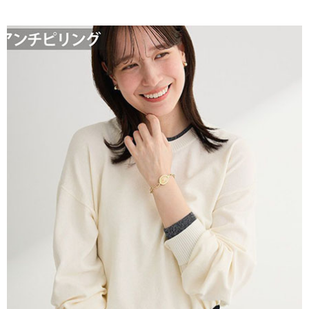
AFTEE先享後付是「在收到商品之後才付款」的支付方式。 讓您購物簡單
3.實際核准額度、可分期數及費用金額請依後續交易確認頁面所載為準。
便利好安心！
4.訂單成立30分鐘內，如未前往確認交易或遇審核未通過，訂單將自動取
１．簡單：不需註冊會員、不需綁卡、不需儲值。
運送方式
消。如遇「轉專審核」未通過狀況，表示未達大哥付你分期系統評分，恕無
２．便利：只要手機號碼，簡訊認證，即可結帳。
法說明評估內容。
３．安心：先確認商品／服務後，再付款。
全家取貨付款
【繳款方式說明】
1.分期款項不併入電信帳單，「大哥付你分期」於每月結算日後寄送繳費提
每筆NT$60，滿NT$388(含以上)免運費
【「AFTEE先享後付」結帳流程】
醒簡訊。
１．於結帳方式選擇「AFTEE先享後付」後，將跳轉至「AFTEE先享後付」
2.透過簡訊連結打開帳單後，可選擇「超商條碼／台灣大直營門市／銀行轉
全家純取貨
結帳頁面，進行簡訊認證並確認金額後，即可完成結帳。
帳／街口支付／iPASS MONEY」等通路繳費。
２．訂單成立數日內，您將收到繳費通知簡訊。
每筆NT$60，滿NT$388(含以上)免運費
３．收到繳費通知簡訊後14天內，點擊此簡訊中的連結，可透過四大超商／
【注意事項】
ATM／網路銀行／等多元方式進行付款，方視為交易完成。
萊爾富取貨付款
1.本服務係由「台灣大哥大股份有限公司」（以下簡稱本公司）所提供，讓
※ 請注意：結帳手續完成當下不需立刻繳費，但若您需要取消訂單，請聯絡
用戶於交易時，得透過本服務購買商品或服務，並由商店將買賣／分期付款
每筆NT$60，滿NT$888(含以上)免運費
購買商品的店家。未經商家同意取消之訂單仍視為有效，需透過AFTEE先享
買賣價金債權讓與本公司後，依約使用本公司帳單繳交帳款。
後付繳納相關費用。
2.基於同意付款使用「大哥付你分期」之契約關係目的，商店將以您的個人
萊爾富純取貨
※ 交易是否成功請以「AFTEE先享後付 」之結帳頁面顯示為準，若有關於
資料（包含姓名、電話或地址）提供予台灣大哥大進項蒐集、處理及利用，
是否繳費成功／繳費後需取消欲退款等相關疑問，請聯繫「AFTEE先享後付
每筆NT$60，滿NT$888(含以上)免運費
由本公司與您本人進行分期帳單所需資料之確認、核對及更正。
客戶支援中心」
https://netprotections.freshdesk.com/support/home
3.完整用戶服務條款，請詳閱以下連結：
https://oppay.tw/userRule
7-11取貨付款
【注意事項】
１．透過由恩沛科技股份有限公司提供之「AFTEE先享後付」服務完成之交
每筆NT$60，滿NT$888(含以上)免運費
易，需依本服務之必要範圍內提供個人資料，並將交易相關給付款項請求債
權轉讓予恩沛科技股份有限公司。
7-11純取貨
２．關於個人資料處理事宜，請瀏覽以下網址：
每筆NT$60，滿NT$888(含以上)免運費
https://aftee.tw/terms/#terms3