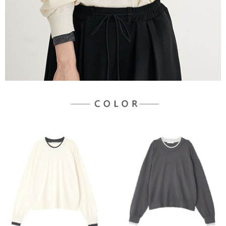
３．未成年的使用者請事先徵得法定代理人或監護人之同意方可使用
宅配
「AFTEE先享後付」，若未經同意申辦者引起之損失，本公司不負相關責
任。
每筆NT$90，滿NT$888(含以上)免運費
４．使用「AFTEE先享後付」時，將依據個別帳號之用戶狀況，依本公司即
時審查核予不同之上限額度；若仍有額度不足之情形，本公司將視審查結果
請求用戶進行身份認證。
５．嚴禁一人註冊多個帳號或使用他人資訊註冊。若發現惡意使用之情形，
恩沛科技股份有限公司將有權停止該用戶之使用額度並採取法律行動。