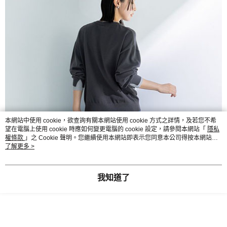
本網站中使用 cookie，欲查詢有關本網站使用 cookie 方式之詳情，及若您不希
望在電腦上使用 cookie 時應如何變更電腦的 cookie 設定，請參閱本網站「
隱私
權條款
」之 Cookie 聲明。您繼續使用本網站即表示您同意本公司得按本網站使
用條款之 Cookie 聲明使用 cookie。
了解更多 >
我知道了