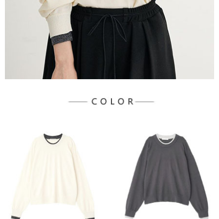
３．未成年的使用者請事先徵得法定代理人或監護人之同意方可使用
宅配
「AFTEE先享後付」，若未經同意申辦者引起之損失，本公司不負相關責
任。
每筆NT$90，滿NT$888(含以上)免運費
４．使用「AFTEE先享後付」時，將依據個別帳號之用戶狀況，依本公司即
時審查核予不同之上限額度；若仍有額度不足之情形，本公司將視審查結果
請求用戶進行身份認證。
５．嚴禁一人註冊多個帳號或使用他人資訊註冊。若發現惡意使用之情形，
恩沛科技股份有限公司將有權停止該用戶之使用額度並採取法律行動。