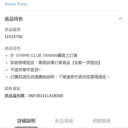
Green Parks
信用卡分期付款
3 期 0 利率 每期
NT$440
21家銀行
商品特色
合作金庫商業銀行
第一商業銀行
超商取貨付款
商品編號
華南商業銀行
彰化商業銀行
11516730
LINE Pay
上海商業儲蓄銀行
台北富邦商業銀行
國泰世華商業銀行
兆豐國際商業銀行
商品特色
Apple Pay
臺灣中小企業銀行
台中商業銀行
於 STRIPE CLUB TAIWAN購買之訂單
匯豐（台灣）商業銀行
華泰商業銀行
街口支付
如欲辦理退貨，需將該筆訂單商品【全數一併退回】
聯邦商業銀行
遠東國際商業銀行
元大商業銀行
永豐商業銀行
不提供單件退貨!!
悠遊付
玉山商業銀行
星展（台灣）商業銀行
訂購前請先詳讀購物說明，下單後即代表同意賣場規定。
台新國際商業銀行
中國信託商業銀行
Google Pay
台灣樂天信用卡公司
銷售重點
大哥付你分期
商品識別碼：06F26111LA1B300
相關說明
【大哥付你分期使用說明】
AFTEE先享後付
1.本服務由台灣大哥大提供，台灣大哥大用戶可立即使用無須另外申請。
2.付款方式選擇「大哥付你分期」，訂單成立後會自動跳轉到大哥付的交易
相關說明
詳細說明
商品規格
相關推薦
流程，驗證手機門號後，選擇欲分期的期數、繳款截止日，確認付款後即完
【關於「AFTEE先享後付」】
成交易。
ATM付款