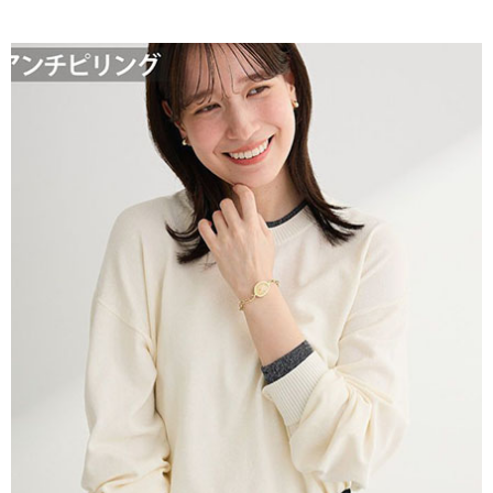
AFTEE先享後付是「在收到商品之後才付款」的支付方式。 讓您購物簡單
3.實際核准額度、可分期數及費用金額請依後續交易確認頁面所載為準。
便利好安心！
4.訂單成立30分鐘內，如未前往確認交易或遇審核未通過，訂單將自動取
１．簡單：不需註冊會員、不需綁卡、不需儲值。
運送方式
消。如遇「轉專審核」未通過狀況，表示未達大哥付你分期系統評分，恕無
２．便利：只要手機號碼，簡訊認證，即可結帳。
法說明評估內容。
３．安心：先確認商品／服務後，再付款。
全家取貨付款
【繳款方式說明】
1.分期款項不併入電信帳單，「大哥付你分期」於每月結算日後寄送繳費提
每筆NT$60，滿NT$388(含以上)免運費
【「AFTEE先享後付」結帳流程】
醒簡訊。
１．於結帳方式選擇「AFTEE先享後付」後，將跳轉至「AFTEE先享後付」
2.透過簡訊連結打開帳單後，可選擇「超商條碼／台灣大直營門市／銀行轉
全家純取貨
結帳頁面，進行簡訊認證並確認金額後，即可完成結帳。
帳／街口支付／iPASS MONEY」等通路繳費。
２．訂單成立數日內，您將收到繳費通知簡訊。
每筆NT$60，滿NT$388(含以上)免運費
３．收到繳費通知簡訊後14天內，點擊此簡訊中的連結，可透過四大超商／
【注意事項】
ATM／網路銀行／等多元方式進行付款，方視為交易完成。
萊爾富取貨付款
1.本服務係由「台灣大哥大股份有限公司」（以下簡稱本公司）所提供，讓
※ 請注意：結帳手續完成當下不需立刻繳費，但若您需要取消訂單，請聯絡
用戶於交易時，得透過本服務購買商品或服務，並由商店將買賣／分期付款
每筆NT$60，滿NT$888(含以上)免運費
購買商品的店家。未經商家同意取消之訂單仍視為有效，需透過AFTEE先享
買賣價金債權讓與本公司後，依約使用本公司帳單繳交帳款。
後付繳納相關費用。
2.基於同意付款使用「大哥付你分期」之契約關係目的，商店將以您的個人
萊爾富純取貨
※ 交易是否成功請以「AFTEE先享後付 」之結帳頁面顯示為準，若有關於
資料（包含姓名、電話或地址）提供予台灣大哥大進項蒐集、處理及利用，
是否繳費成功／繳費後需取消欲退款等相關疑問，請聯繫「AFTEE先享後付
每筆NT$60，滿NT$888(含以上)免運費
由本公司與您本人進行分期帳單所需資料之確認、核對及更正。
客戶支援中心」
https://netprotections.freshdesk.com/support/home
3.完整用戶服務條款，請詳閱以下連結：
https://oppay.tw/userRule
7-11取貨付款
【注意事項】
１．透過由恩沛科技股份有限公司提供之「AFTEE先享後付」服務完成之交
每筆NT$60，滿NT$888(含以上)免運費
易，需依本服務之必要範圍內提供個人資料，並將交易相關給付款項請求債
權轉讓予恩沛科技股份有限公司。
7-11純取貨
２．關於個人資料處理事宜，請瀏覽以下網址：
每筆NT$60，滿NT$888(含以上)免運費
https://aftee.tw/terms/#terms3