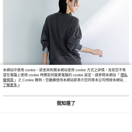
本網站中使用 cookie，欲查詢有關本網站使用 cookie 方式之詳情，及若您不希
望在電腦上使用 cookie 時應如何變更電腦的 cookie 設定，請參閱本網站「
隱私
權條款
」之 Cookie 聲明。您繼續使用本網站即表示您同意本公司得按本網站使
用條款之 Cookie 聲明使用 cookie。
了解更多 >
我知道了