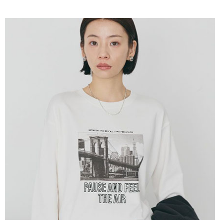
AFTEE先享後付是「在收到商品之後才付款」的支付方式。 讓您購物簡單
3.實際核准額度、可分期數及費用金額請依後續交易確認頁面所載為準。
便利好安心！
4.訂單成立30分鐘內，如未前往確認交易或遇審核未通過，訂單將自動取
１．簡單：不需註冊會員、不需綁卡、不需儲值。
運送方式
消。如遇「轉專審核」未通過狀況，表示未達大哥付你分期系統評分，恕無
２．便利：只要手機號碼，簡訊認證，即可結帳。
法說明評估內容。
３．安心：先確認商品／服務後，再付款。
全家取貨付款
【繳款方式說明】
1.分期款項不併入電信帳單，「大哥付你分期」於每月結算日後寄送繳費提
每筆NT$60，滿NT$388(含以上)免運費
【「AFTEE先享後付」結帳流程】
醒簡訊。
１．於結帳方式選擇「AFTEE先享後付」後，將跳轉至「AFTEE先享後付」
2.透過簡訊連結打開帳單後，可選擇「超商條碼／台灣大直營門市／銀行轉
全家純取貨
結帳頁面，進行簡訊認證並確認金額後，即可完成結帳。
帳／街口支付／iPASS MONEY」等通路繳費。
２．訂單成立數日內，您將收到繳費通知簡訊。
每筆NT$60，滿NT$388(含以上)免運費
３．收到繳費通知簡訊後14天內，點擊此簡訊中的連結，可透過四大超商／
【注意事項】
ATM／網路銀行／等多元方式進行付款，方視為交易完成。
萊爾富取貨付款
1.本服務係由「台灣大哥大股份有限公司」（以下簡稱本公司）所提供，讓
※ 請注意：結帳手續完成當下不需立刻繳費，但若您需要取消訂單，請聯絡
用戶於交易時，得透過本服務購買商品或服務，並由商店將買賣／分期付款
每筆NT$60，滿NT$888(含以上)免運費
購買商品的店家。未經商家同意取消之訂單仍視為有效，需透過AFTEE先享
買賣價金債權讓與本公司後，依約使用本公司帳單繳交帳款。
後付繳納相關費用。
2.基於同意付款使用「大哥付你分期」之契約關係目的，商店將以您的個人
萊爾富純取貨
※ 交易是否成功請以「AFTEE先享後付 」之結帳頁面顯示為準，若有關於
資料（包含姓名、電話或地址）提供予台灣大哥大進項蒐集、處理及利用，
是否繳費成功／繳費後需取消欲退款等相關疑問，請聯繫「AFTEE先享後付
每筆NT$60，滿NT$888(含以上)免運費
由本公司與您本人進行分期帳單所需資料之確認、核對及更正。
客戶支援中心」
https://netprotections.freshdesk.com/support/home
3.完整用戶服務條款，請詳閱以下連結：
https://oppay.tw/userRule
7-11取貨付款
【注意事項】
１．透過由恩沛科技股份有限公司提供之「AFTEE先享後付」服務完成之交
每筆NT$60，滿NT$888(含以上)免運費
易，需依本服務之必要範圍內提供個人資料，並將交易相關給付款項請求債
權轉讓予恩沛科技股份有限公司。
7-11純取貨
２．關於個人資料處理事宜，請瀏覽以下網址：
每筆NT$60，滿NT$888(含以上)免運費
https://aftee.tw/terms/#terms3