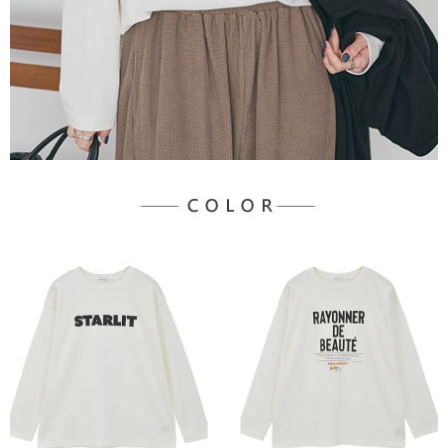
３．未成年的使用者請事先徵得法定代理人或監護人之同意方可使用
宅配
「AFTEE先享後付」，若未經同意申辦者引起之損失，本公司不負相關責
任。
每筆NT$90，滿NT$888(含以上)免運費
４．使用「AFTEE先享後付」時，將依據個別帳號之用戶狀況，依本公司即
時審查核予不同之上限額度；若仍有額度不足之情形，本公司將視審查結果
請求用戶進行身份認證。
５．嚴禁一人註冊多個帳號或使用他人資訊註冊。若發現惡意使用之情形，
恩沛科技股份有限公司將有權停止該用戶之使用額度並採取法律行動。