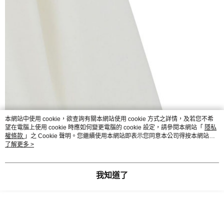
本網站中使用 cookie，欲查詢有關本網站使用 cookie 方式之詳情，及若您不希
望在電腦上使用 cookie 時應如何變更電腦的 cookie 設定，請參閱本網站「
隱私
權條款
」之 Cookie 聲明。您繼續使用本網站即表示您同意本公司得按本網站使
用條款之 Cookie 聲明使用 cookie。
了解更多 >
我知道了