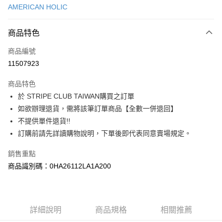
AMERICAN HOLIC
信用卡分期付款
3 期 0 利率 每期
NT$256
21家銀行
商品特色
合作金庫商業銀行
第一商業銀行
超商取貨付款
商品編號
華南商業銀行
彰化商業銀行
11507923
LINE Pay
上海商業儲蓄銀行
台北富邦商業銀行
國泰世華商業銀行
兆豐國際商業銀行
商品特色
Apple Pay
臺灣中小企業銀行
台中商業銀行
於 STRIPE CLUB TAIWAN購買之訂單
匯豐（台灣）商業銀行
華泰商業銀行
街口支付
如欲辦理退貨，需將該筆訂單商品【全數一併退回】
聯邦商業銀行
遠東國際商業銀行
元大商業銀行
永豐商業銀行
不提供單件退貨!!
悠遊付
玉山商業銀行
星展（台灣）商業銀行
訂購前請先詳讀購物說明，下單後即代表同意賣場規定。
台新國際商業銀行
中國信託商業銀行
Google Pay
台灣樂天信用卡公司
銷售重點
大哥付你分期
商品識別碼：0HA26112LA1A200
相關說明
【大哥付你分期使用說明】
AFTEE先享後付
1.本服務由台灣大哥大提供，台灣大哥大用戶可立即使用無須另外申請。
2.付款方式選擇「大哥付你分期」，訂單成立後會自動跳轉到大哥付的交易
相關說明
詳細說明
商品規格
相關推薦
流程，驗證手機門號後，選擇欲分期的期數、繳款截止日，確認付款後即完
【關於「AFTEE先享後付」】
成交易。
ATM付款