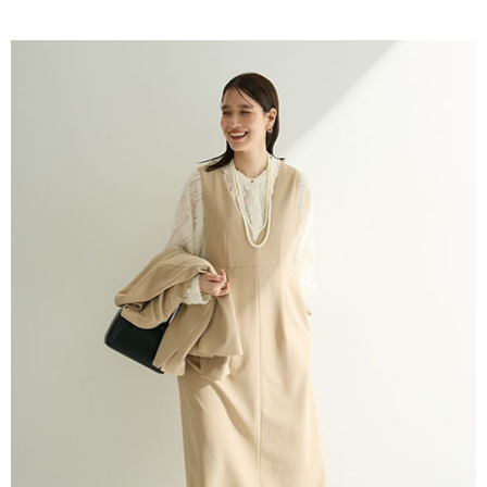
AFTEE先享後付是「在收到商品之後才付款」的支付方式。 讓您購物簡單
3.實際核准額度、可分期數及費用金額請依後續交易確認頁面所載為準。
便利好安心！
4.訂單成立30分鐘內，如未前往確認交易或遇審核未通過，訂單將自動取
１．簡單：不需註冊會員、不需綁卡、不需儲值。
運送方式
消。如遇「轉專審核」未通過狀況，表示未達大哥付你分期系統評分，恕無
２．便利：只要手機號碼，簡訊認證，即可結帳。
法說明評估內容。
３．安心：先確認商品／服務後，再付款。
全家取貨付款
【繳款方式說明】
1.分期款項不併入電信帳單，「大哥付你分期」於每月結算日後寄送繳費提
每筆NT$60，滿NT$388(含以上)免運費
【「AFTEE先享後付」結帳流程】
醒簡訊。
１．於結帳方式選擇「AFTEE先享後付」後，將跳轉至「AFTEE先享後付」
2.透過簡訊連結打開帳單後，可選擇「超商條碼／台灣大直營門市／銀行轉
全家純取貨
結帳頁面，進行簡訊認證並確認金額後，即可完成結帳。
帳／街口支付／iPASS MONEY」等通路繳費。
２．訂單成立數日內，您將收到繳費通知簡訊。
每筆NT$60，滿NT$388(含以上)免運費
３．收到繳費通知簡訊後14天內，點擊此簡訊中的連結，可透過四大超商／
【注意事項】
ATM／網路銀行／等多元方式進行付款，方視為交易完成。
萊爾富取貨付款
1.本服務係由「台灣大哥大股份有限公司」（以下簡稱本公司）所提供，讓
※ 請注意：結帳手續完成當下不需立刻繳費，但若您需要取消訂單，請聯絡
用戶於交易時，得透過本服務購買商品或服務，並由商店將買賣／分期付款
每筆NT$60，滿NT$888(含以上)免運費
購買商品的店家。未經商家同意取消之訂單仍視為有效，需透過AFTEE先享
買賣價金債權讓與本公司後，依約使用本公司帳單繳交帳款。
後付繳納相關費用。
2.基於同意付款使用「大哥付你分期」之契約關係目的，商店將以您的個人
萊爾富純取貨
※ 交易是否成功請以「AFTEE先享後付 」之結帳頁面顯示為準，若有關於
資料（包含姓名、電話或地址）提供予台灣大哥大進項蒐集、處理及利用，
是否繳費成功／繳費後需取消欲退款等相關疑問，請聯繫「AFTEE先享後付
每筆NT$60，滿NT$888(含以上)免運費
由本公司與您本人進行分期帳單所需資料之確認、核對及更正。
客戶支援中心」
https://netprotections.freshdesk.com/support/home
3.完整用戶服務條款，請詳閱以下連結：
https://oppay.tw/userRule
7-11取貨付款
【注意事項】
１．透過由恩沛科技股份有限公司提供之「AFTEE先享後付」服務完成之交
每筆NT$60，滿NT$888(含以上)免運費
易，需依本服務之必要範圍內提供個人資料，並將交易相關給付款項請求債
權轉讓予恩沛科技股份有限公司。
7-11純取貨
２．關於個人資料處理事宜，請瀏覽以下網址：
每筆NT$60，滿NT$888(含以上)免運費
https://aftee.tw/terms/#terms3