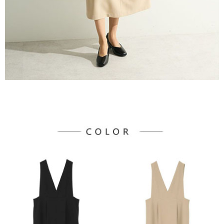
３．未成年的使用者請事先徵得法定代理人或監護人之同意方可使用
宅配
「AFTEE先享後付」，若未經同意申辦者引起之損失，本公司不負相關責
任。
每筆NT$90，滿NT$888(含以上)免運費
４．使用「AFTEE先享後付」時，將依據個別帳號之用戶狀況，依本公司即
時審查核予不同之上限額度；若仍有額度不足之情形，本公司將視審查結果
請求用戶進行身份認證。
５．嚴禁一人註冊多個帳號或使用他人資訊註冊。若發現惡意使用之情形，
恩沛科技股份有限公司將有權停止該用戶之使用額度並採取法律行動。