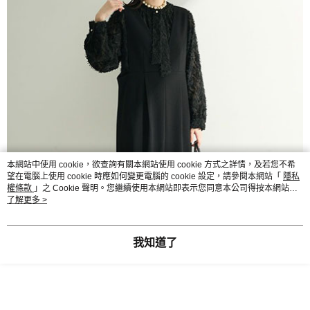
本網站中使用 cookie，欲查詢有關本網站使用 cookie 方式之詳情，及若您不希
望在電腦上使用 cookie 時應如何變更電腦的 cookie 設定，請參閱本網站「
隱私
權條款
」之 Cookie 聲明。您繼續使用本網站即表示您同意本公司得按本網站使
用條款之 Cookie 聲明使用 cookie。
了解更多 >
我知道了