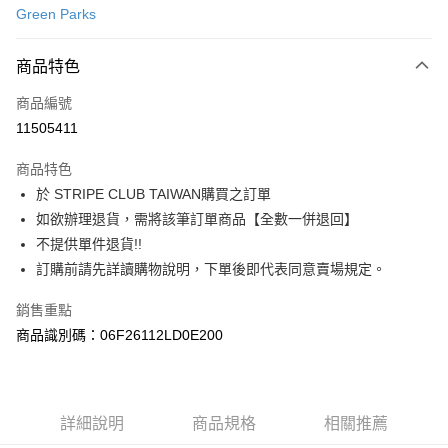
Green Parks
信用卡分期付款
3 期 0 利率 每期
NT$753
21家銀行
商品特色
合作金庫商業銀行
第一商業銀行
超商取貨付款
商品編號
華南商業銀行
彰化商業銀行
11505411
LINE Pay
上海商業儲蓄銀行
台北富邦商業銀行
國泰世華商業銀行
兆豐國際商業銀行
商品特色
Apple Pay
臺灣中小企業銀行
台中商業銀行
於 STRIPE CLUB TAIWAN購買之訂單
匯豐（台灣）商業銀行
華泰商業銀行
街口支付
如欲辦理退貨，需將該筆訂單商品【全數一併退回】
聯邦商業銀行
遠東國際商業銀行
元大商業銀行
永豐商業銀行
不提供單件退貨!!
悠遊付
玉山商業銀行
星展（台灣）商業銀行
訂購前請先詳讀購物說明，下單後即代表同意賣場規定。
台新國際商業銀行
中國信託商業銀行
Google Pay
台灣樂天信用卡公司
銷售重點
大哥付你分期
商品識別碼：06F26112LD0E200
相關說明
【大哥付你分期使用說明】
AFTEE先享後付
1.本服務由台灣大哥大提供，台灣大哥大用戶可立即使用無須另外申請。
2.付款方式選擇「大哥付你分期」，訂單成立後會自動跳轉到大哥付的交易
相關說明
詳細說明
商品規格
相關推薦
流程，驗證手機門號後，選擇欲分期的期數、繳款截止日，確認付款後即完
【關於「AFTEE先享後付」】
成交易。
ATM付款