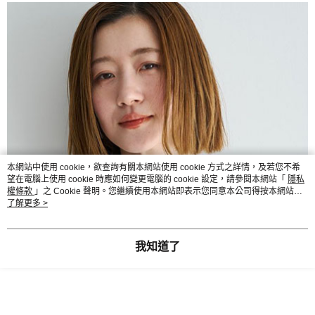
本網站中使用 cookie，欲查詢有關本網站使用 cookie 方式之詳情，及若您不希
望在電腦上使用 cookie 時應如何變更電腦的 cookie 設定，請參閱本網站「
隱私
權條款
」之 Cookie 聲明。您繼續使用本網站即表示您同意本公司得按本網站使
用條款之 Cookie 聲明使用 cookie。
了解更多 >
我知道了