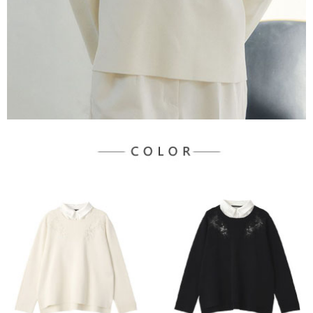
宅配
「AFTEE先享後付」，若未經同意申辦者引起之損失，本公司不負相關責
任。
每筆NT$90，滿NT$888(含以上)免運費
４．使用「AFTEE先享後付」時，將依據個別帳號之用戶狀況，依本公司即
時審查核予不同之上限額度；若仍有額度不足之情形，本公司將視審查結果
請求用戶進行身份認證。
５．嚴禁一人註冊多個帳號或使用他人資訊註冊。若發現惡意使用之情形，
恩沛科技股份有限公司將有權停止該用戶之使用額度並採取法律行動。