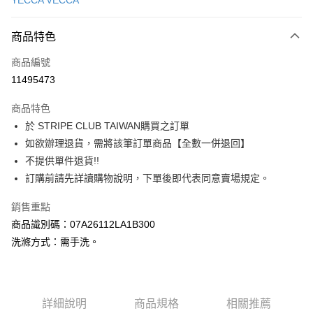
YECCA VECCA
信用卡分期付款
3 期 0 利率 每期
NT$1,510
21家銀行
商品特色
合作金庫商業銀行
第一商業銀行
超商取貨付款
商品編號
華南商業銀行
彰化商業銀行
11495473
LINE Pay
上海商業儲蓄銀行
台北富邦商業銀行
國泰世華商業銀行
兆豐國際商業銀行
商品特色
Apple Pay
臺灣中小企業銀行
台中商業銀行
於 STRIPE CLUB TAIWAN購買之訂單
匯豐（台灣）商業銀行
華泰商業銀行
街口支付
如欲辦理退貨，需將該筆訂單商品【全數一併退回】
聯邦商業銀行
遠東國際商業銀行
元大商業銀行
永豐商業銀行
不提供單件退貨!!
悠遊付
玉山商業銀行
星展（台灣）商業銀行
訂購前請先詳讀購物說明，下單後即代表同意賣場規定。
台新國際商業銀行
中國信託商業銀行
Google Pay
台灣樂天信用卡公司
銷售重點
大哥付你分期
商品識別碼：07A26112LA1B300
相關說明
洗滌方式：需手洗。
【大哥付你分期使用說明】
AFTEE先享後付
1.本服務由台灣大哥大提供，台灣大哥大用戶可立即使用無須另外申請。
2.付款方式選擇「大哥付你分期」，訂單成立後會自動跳轉到大哥付的交易
相關說明
流程，驗證手機門號後，選擇欲分期的期數、繳款截止日，確認付款後即完
【關於「AFTEE先享後付」】
成交易。
ATM付款
詳細說明
商品規格
相關推薦
AFTEE先享後付是「在收到商品之後才付款」的支付方式。 讓您購物簡單
3.實際核准額度、可分期數及費用金額請依後續交易確認頁面所載為準。