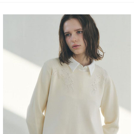
便利好安心！
4.訂單成立30分鐘內，如未前往確認交易或遇審核未通過，訂單將自動取
１．簡單：不需註冊會員、不需綁卡、不需儲值。
運送方式
消。如遇「轉專審核」未通過狀況，表示未達大哥付你分期系統評分，恕無
２．便利：只要手機號碼，簡訊認證，即可結帳。
法說明評估內容。
３．安心：先確認商品／服務後，再付款。
全家取貨付款
【繳款方式說明】
1.分期款項不併入電信帳單，「大哥付你分期」於每月結算日後寄送繳費提
每筆NT$60，滿NT$388(含以上)免運費
【「AFTEE先享後付」結帳流程】
醒簡訊。
１．於結帳方式選擇「AFTEE先享後付」後，將跳轉至「AFTEE先享後付」
2.透過簡訊連結打開帳單後，可選擇「超商條碼／台灣大直營門市／銀行轉
全家純取貨
結帳頁面，進行簡訊認證並確認金額後，即可完成結帳。
帳／街口支付／iPASS MONEY」等通路繳費。
２．訂單成立數日內，您將收到繳費通知簡訊。
每筆NT$60，滿NT$388(含以上)免運費
３．收到繳費通知簡訊後14天內，點擊此簡訊中的連結，可透過四大超商／
【注意事項】
ATM／網路銀行／等多元方式進行付款，方視為交易完成。
萊爾富取貨付款
1.本服務係由「台灣大哥大股份有限公司」（以下簡稱本公司）所提供，讓
※ 請注意：結帳手續完成當下不需立刻繳費，但若您需要取消訂單，請聯絡
用戶於交易時，得透過本服務購買商品或服務，並由商店將買賣／分期付款
每筆NT$60，滿NT$888(含以上)免運費
購買商品的店家。未經商家同意取消之訂單仍視為有效，需透過AFTEE先享
買賣價金債權讓與本公司後，依約使用本公司帳單繳交帳款。
後付繳納相關費用。
2.基於同意付款使用「大哥付你分期」之契約關係目的，商店將以您的個人
萊爾富純取貨
※ 交易是否成功請以「AFTEE先享後付 」之結帳頁面顯示為準，若有關於
資料（包含姓名、電話或地址）提供予台灣大哥大進項蒐集、處理及利用，
是否繳費成功／繳費後需取消欲退款等相關疑問，請聯繫「AFTEE先享後付
每筆NT$60，滿NT$888(含以上)免運費
由本公司與您本人進行分期帳單所需資料之確認、核對及更正。
客戶支援中心」
https://netprotections.freshdesk.com/support/home
3.完整用戶服務條款，請詳閱以下連結：
https://oppay.tw/userRule
7-11取貨付款
【注意事項】
１．透過由恩沛科技股份有限公司提供之「AFTEE先享後付」服務完成之交
每筆NT$60，滿NT$888(含以上)免運費
易，需依本服務之必要範圍內提供個人資料，並將交易相關給付款項請求債
權轉讓予恩沛科技股份有限公司。
7-11純取貨
２．關於個人資料處理事宜，請瀏覽以下網址：
每筆NT$60，滿NT$888(含以上)免運費
https://aftee.tw/terms/#terms3
３．未成年的使用者請事先徵得法定代理人或監護人之同意方可使用