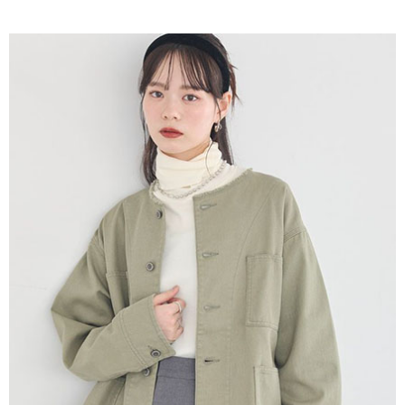
AFTEE先享後付是「在收到商品之後才付款」的支付方式。 讓您購物簡單
3.實際核准額度、可分期數及費用金額請依後續交易確認頁面所載為準。
便利好安心！
4.訂單成立30分鐘內，如未前往確認交易或遇審核未通過，訂單將自動取
１．簡單：不需註冊會員、不需綁卡、不需儲值。
運送方式
消。如遇「轉專審核」未通過狀況，表示未達大哥付你分期系統評分，恕無
２．便利：只要手機號碼，簡訊認證，即可結帳。
法說明評估內容。
３．安心：先確認商品／服務後，再付款。
全家取貨付款
【繳款方式說明】
1.分期款項不併入電信帳單，「大哥付你分期」於每月結算日後寄送繳費提
每筆NT$60，滿NT$388(含以上)免運費
【「AFTEE先享後付」結帳流程】
醒簡訊。
１．於結帳方式選擇「AFTEE先享後付」後，將跳轉至「AFTEE先享後付」
2.透過簡訊連結打開帳單後，可選擇「超商條碼／台灣大直營門市／銀行轉
全家純取貨
結帳頁面，進行簡訊認證並確認金額後，即可完成結帳。
帳／街口支付／iPASS MONEY」等通路繳費。
２．訂單成立數日內，您將收到繳費通知簡訊。
每筆NT$60，滿NT$388(含以上)免運費
３．收到繳費通知簡訊後14天內，點擊此簡訊中的連結，可透過四大超商／
【注意事項】
ATM／網路銀行／等多元方式進行付款，方視為交易完成。
萊爾富取貨付款
1.本服務係由「台灣大哥大股份有限公司」（以下簡稱本公司）所提供，讓
※ 請注意：結帳手續完成當下不需立刻繳費，但若您需要取消訂單，請聯絡
用戶於交易時，得透過本服務購買商品或服務，並由商店將買賣／分期付款
每筆NT$60，滿NT$888(含以上)免運費
購買商品的店家。未經商家同意取消之訂單仍視為有效，需透過AFTEE先享
買賣價金債權讓與本公司後，依約使用本公司帳單繳交帳款。
後付繳納相關費用。
2.基於同意付款使用「大哥付你分期」之契約關係目的，商店將以您的個人
萊爾富純取貨
※ 交易是否成功請以「AFTEE先享後付 」之結帳頁面顯示為準，若有關於
資料（包含姓名、電話或地址）提供予台灣大哥大進項蒐集、處理及利用，
是否繳費成功／繳費後需取消欲退款等相關疑問，請聯繫「AFTEE先享後付
每筆NT$60，滿NT$888(含以上)免運費
由本公司與您本人進行分期帳單所需資料之確認、核對及更正。
客戶支援中心」
https://netprotections.freshdesk.com/support/home
3.完整用戶服務條款，請詳閱以下連結：
https://oppay.tw/userRule
7-11取貨付款
【注意事項】
１．透過由恩沛科技股份有限公司提供之「AFTEE先享後付」服務完成之交
每筆NT$60，滿NT$888(含以上)免運費
易，需依本服務之必要範圍內提供個人資料，並將交易相關給付款項請求債
權轉讓予恩沛科技股份有限公司。
7-11純取貨
２．關於個人資料處理事宜，請瀏覽以下網址：
每筆NT$60，滿NT$888(含以上)免運費
https://aftee.tw/terms/#terms3