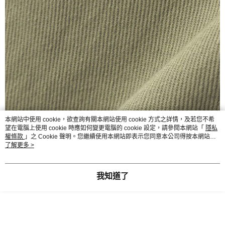
本網站中使用 cookie，欲查詢有關本網站使用 cookie 方式之詳情，及若您不希
望在電腦上使用 cookie 時應如何變更電腦的 cookie 設定，請參閱本網站「
隱私
權條款
」之 Cookie 聲明。您繼續使用本網站即表示您同意本公司得按本網站使
用條款之 Cookie 聲明使用 cookie。
了解更多 >
我知道了