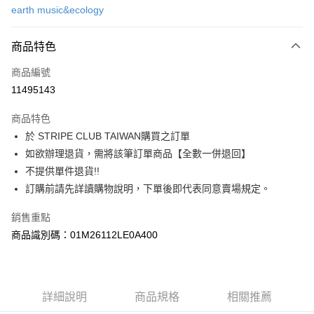
earth music&ecology
信用卡分期付款
3 期 0 利率 每期
NT$900
21家銀行
商品特色
合作金庫商業銀行
第一商業銀行
超商取貨付款
商品編號
華南商業銀行
彰化商業銀行
11495143
LINE Pay
上海商業儲蓄銀行
台北富邦商業銀行
國泰世華商業銀行
兆豐國際商業銀行
商品特色
Apple Pay
臺灣中小企業銀行
台中商業銀行
於 STRIPE CLUB TAIWAN購買之訂單
匯豐（台灣）商業銀行
華泰商業銀行
街口支付
如欲辦理退貨，需將該筆訂單商品【全數一併退回】
聯邦商業銀行
遠東國際商業銀行
元大商業銀行
永豐商業銀行
不提供單件退貨!!
悠遊付
玉山商業銀行
星展（台灣）商業銀行
訂購前請先詳讀購物說明，下單後即代表同意賣場規定。
台新國際商業銀行
中國信託商業銀行
Google Pay
台灣樂天信用卡公司
銷售重點
大哥付你分期
商品識別碼：01M26112LE0A400
相關說明
【大哥付你分期使用說明】
AFTEE先享後付
1.本服務由台灣大哥大提供，台灣大哥大用戶可立即使用無須另外申請。
2.付款方式選擇「大哥付你分期」，訂單成立後會自動跳轉到大哥付的交易
相關說明
詳細說明
商品規格
相關推薦
流程，驗證手機門號後，選擇欲分期的期數、繳款截止日，確認付款後即完
【關於「AFTEE先享後付」】
成交易。
ATM付款