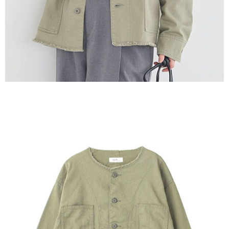
３．未成年的使用者請事先徵得法定代理人或監護人之同意方可使用
宅配
「AFTEE先享後付」，若未經同意申辦者引起之損失，本公司不負相關責
任。
每筆NT$90，滿NT$888(含以上)免運費
４．使用「AFTEE先享後付」時，將依據個別帳號之用戶狀況，依本公司即
時審查核予不同之上限額度；若仍有額度不足之情形，本公司將視審查結果
請求用戶進行身份認證。
５．嚴禁一人註冊多個帳號或使用他人資訊註冊。若發現惡意使用之情形，
恩沛科技股份有限公司將有權停止該用戶之使用額度並採取法律行動。