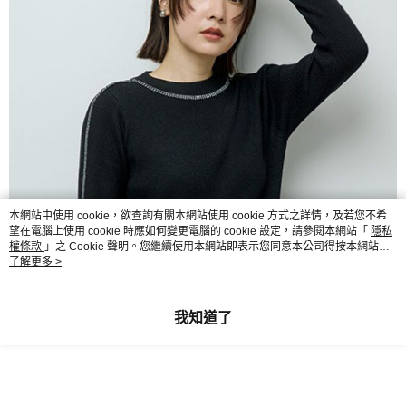
本網站中使用 cookie，欲查詢有關本網站使用 cookie 方式之詳情，及若您不希
望在電腦上使用 cookie 時應如何變更電腦的 cookie 設定，請參閱本網站「
隱私
權條款
」之 Cookie 聲明。您繼續使用本網站即表示您同意本公司得按本網站使
用條款之 Cookie 聲明使用 cookie。
了解更多 >
我知道了