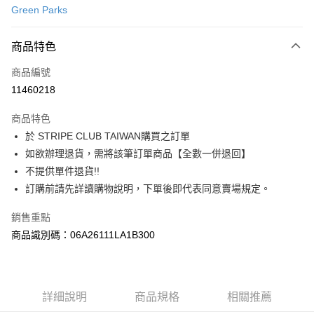
Green Parks
信用卡分期付款
3 期 0 利率 每期
NT$503
21家銀行
商品特色
合作金庫商業銀行
第一商業銀行
超商取貨付款
商品編號
華南商業銀行
彰化商業銀行
11460218
LINE Pay
上海商業儲蓄銀行
台北富邦商業銀行
國泰世華商業銀行
兆豐國際商業銀行
商品特色
Apple Pay
臺灣中小企業銀行
台中商業銀行
於 STRIPE CLUB TAIWAN購買之訂單
匯豐（台灣）商業銀行
華泰商業銀行
街口支付
如欲辦理退貨，需將該筆訂單商品【全數一併退回】
聯邦商業銀行
遠東國際商業銀行
元大商業銀行
永豐商業銀行
不提供單件退貨!!
悠遊付
玉山商業銀行
星展（台灣）商業銀行
訂購前請先詳讀購物說明，下單後即代表同意賣場規定。
台新國際商業銀行
中國信託商業銀行
Google Pay
台灣樂天信用卡公司
銷售重點
大哥付你分期
商品識別碼：06A26111LA1B300
相關說明
【大哥付你分期使用說明】
AFTEE先享後付
1.本服務由台灣大哥大提供，台灣大哥大用戶可立即使用無須另外申請。
2.付款方式選擇「大哥付你分期」，訂單成立後會自動跳轉到大哥付的交易
相關說明
詳細說明
商品規格
相關推薦
流程，驗證手機門號後，選擇欲分期的期數、繳款截止日，確認付款後即完
【關於「AFTEE先享後付」】
成交易。
ATM付款