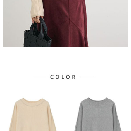
３．未成年的使用者請事先徵得法定代理人或監護人之同意方可使用
宅配
「AFTEE先享後付」，若未經同意申辦者引起之損失，本公司不負相關責
任。
每筆NT$90，滿NT$888(含以上)免運費
４．使用「AFTEE先享後付」時，將依據個別帳號之用戶狀況，依本公司即
時審查核予不同之上限額度；若仍有額度不足之情形，本公司將視審查結果
請求用戶進行身份認證。
５．嚴禁一人註冊多個帳號或使用他人資訊註冊。若發現惡意使用之情形，
恩沛科技股份有限公司將有權停止該用戶之使用額度並採取法律行動。