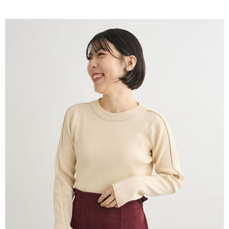
AFTEE先享後付是「在收到商品之後才付款」的支付方式。 讓您購物簡單
3.實際核准額度、可分期數及費用金額請依後續交易確認頁面所載為準。
便利好安心！
4.訂單成立30分鐘內，如未前往確認交易或遇審核未通過，訂單將自動取
１．簡單：不需註冊會員、不需綁卡、不需儲值。
運送方式
消。如遇「轉專審核」未通過狀況，表示未達大哥付你分期系統評分，恕無
２．便利：只要手機號碼，簡訊認證，即可結帳。
法說明評估內容。
３．安心：先確認商品／服務後，再付款。
全家取貨付款
【繳款方式說明】
1.分期款項不併入電信帳單，「大哥付你分期」於每月結算日後寄送繳費提
每筆NT$60，滿NT$388(含以上)免運費
【「AFTEE先享後付」結帳流程】
醒簡訊。
１．於結帳方式選擇「AFTEE先享後付」後，將跳轉至「AFTEE先享後付」
2.透過簡訊連結打開帳單後，可選擇「超商條碼／台灣大直營門市／銀行轉
全家純取貨
結帳頁面，進行簡訊認證並確認金額後，即可完成結帳。
帳／街口支付／iPASS MONEY」等通路繳費。
２．訂單成立數日內，您將收到繳費通知簡訊。
每筆NT$60，滿NT$388(含以上)免運費
３．收到繳費通知簡訊後14天內，點擊此簡訊中的連結，可透過四大超商／
【注意事項】
ATM／網路銀行／等多元方式進行付款，方視為交易完成。
萊爾富取貨付款
1.本服務係由「台灣大哥大股份有限公司」（以下簡稱本公司）所提供，讓
※ 請注意：結帳手續完成當下不需立刻繳費，但若您需要取消訂單，請聯絡
用戶於交易時，得透過本服務購買商品或服務，並由商店將買賣／分期付款
每筆NT$60，滿NT$888(含以上)免運費
購買商品的店家。未經商家同意取消之訂單仍視為有效，需透過AFTEE先享
買賣價金債權讓與本公司後，依約使用本公司帳單繳交帳款。
後付繳納相關費用。
2.基於同意付款使用「大哥付你分期」之契約關係目的，商店將以您的個人
萊爾富純取貨
※ 交易是否成功請以「AFTEE先享後付 」之結帳頁面顯示為準，若有關於
資料（包含姓名、電話或地址）提供予台灣大哥大進項蒐集、處理及利用，
是否繳費成功／繳費後需取消欲退款等相關疑問，請聯繫「AFTEE先享後付
每筆NT$60，滿NT$888(含以上)免運費
由本公司與您本人進行分期帳單所需資料之確認、核對及更正。
客戶支援中心」
https://netprotections.freshdesk.com/support/home
3.完整用戶服務條款，請詳閱以下連結：
https://oppay.tw/userRule
7-11取貨付款
【注意事項】
１．透過由恩沛科技股份有限公司提供之「AFTEE先享後付」服務完成之交
每筆NT$60，滿NT$888(含以上)免運費
易，需依本服務之必要範圍內提供個人資料，並將交易相關給付款項請求債
權轉讓予恩沛科技股份有限公司。
7-11純取貨
２．關於個人資料處理事宜，請瀏覽以下網址：
每筆NT$60，滿NT$888(含以上)免運費
https://aftee.tw/terms/#terms3