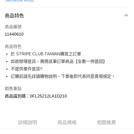
Samansa Mos2
信用卡分期付款
3 期 0 利率 每期
NT$630
21家銀行
商品特色
合作金庫商業銀行
第一商業銀行
超商取貨付款
商品編號
華南商業銀行
彰化商業銀行
11440610
LINE Pay
上海商業儲蓄銀行
台北富邦商業銀行
國泰世華商業銀行
兆豐國際商業銀行
商品特色
Apple Pay
臺灣中小企業銀行
台中商業銀行
於 STRIPE CLUB TAIWAN購買之訂單
匯豐（台灣）商業銀行
華泰商業銀行
街口支付
如欲辦理退貨，需將該筆訂單商品【全數一併退回】
聯邦商業銀行
遠東國際商業銀行
元大商業銀行
永豐商業銀行
不提供單件退貨!!
悠遊付
玉山商業銀行
星展（台灣）商業銀行
訂購前請先詳讀購物說明，下單後即代表同意賣場規定。
台新國際商業銀行
中國信託商業銀行
Google Pay
台灣樂天信用卡公司
銷售重點
大哥付你分期
商品識別碼：0FL25212LA1D210
相關說明
【大哥付你分期使用說明】
AFTEE先享後付
1.本服務由台灣大哥大提供，台灣大哥大用戶可立即使用無須另外申請。
2.付款方式選擇「大哥付你分期」，訂單成立後會自動跳轉到大哥付的交易
相關說明
詳細說明
商品規格
相關推薦
流程，驗證手機門號後，選擇欲分期的期數、繳款截止日，確認付款後即完
【關於「AFTEE先享後付」】
成交易。
ATM付款
AFTEE先享後付是「在收到商品之後才付款」的支付方式。 讓您購物簡單
3.實際核准額度、可分期數及費用金額請依後續交易確認頁面所載為準。