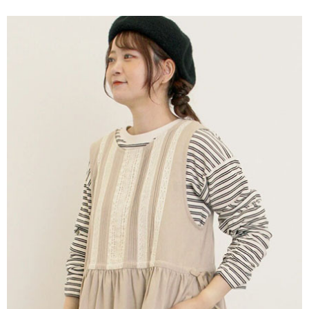
便利好安心！
4.訂單成立30分鐘內，如未前往確認交易或遇審核未通過，訂單將自動取
１．簡單：不需註冊會員、不需綁卡、不需儲值。
運送方式
消。如遇「轉專審核」未通過狀況，表示未達大哥付你分期系統評分，恕無
２．便利：只要手機號碼，簡訊認證，即可結帳。
法說明評估內容。
３．安心：先確認商品／服務後，再付款。
全家取貨付款
【繳款方式說明】
1.分期款項不併入電信帳單，「大哥付你分期」於每月結算日後寄送繳費提
每筆NT$60，滿NT$388(含以上)免運費
【「AFTEE先享後付」結帳流程】
醒簡訊。
１．於結帳方式選擇「AFTEE先享後付」後，將跳轉至「AFTEE先享後付」
2.透過簡訊連結打開帳單後，可選擇「超商條碼／台灣大直營門市／銀行轉
全家純取貨
結帳頁面，進行簡訊認證並確認金額後，即可完成結帳。
帳／街口支付／iPASS MONEY」等通路繳費。
２．訂單成立數日內，您將收到繳費通知簡訊。
每筆NT$60，滿NT$388(含以上)免運費
３．收到繳費通知簡訊後14天內，點擊此簡訊中的連結，可透過四大超商／
【注意事項】
ATM／網路銀行／等多元方式進行付款，方視為交易完成。
萊爾富取貨付款
1.本服務係由「台灣大哥大股份有限公司」（以下簡稱本公司）所提供，讓
※ 請注意：結帳手續完成當下不需立刻繳費，但若您需要取消訂單，請聯絡
用戶於交易時，得透過本服務購買商品或服務，並由商店將買賣／分期付款
每筆NT$60，滿NT$888(含以上)免運費
購買商品的店家。未經商家同意取消之訂單仍視為有效，需透過AFTEE先享
買賣價金債權讓與本公司後，依約使用本公司帳單繳交帳款。
後付繳納相關費用。
2.基於同意付款使用「大哥付你分期」之契約關係目的，商店將以您的個人
萊爾富純取貨
※ 交易是否成功請以「AFTEE先享後付 」之結帳頁面顯示為準，若有關於
資料（包含姓名、電話或地址）提供予台灣大哥大進項蒐集、處理及利用，
是否繳費成功／繳費後需取消欲退款等相關疑問，請聯繫「AFTEE先享後付
每筆NT$60，滿NT$888(含以上)免運費
由本公司與您本人進行分期帳單所需資料之確認、核對及更正。
客戶支援中心」
https://netprotections.freshdesk.com/support/home
3.完整用戶服務條款，請詳閱以下連結：
https://oppay.tw/userRule
7-11取貨付款
【注意事項】
１．透過由恩沛科技股份有限公司提供之「AFTEE先享後付」服務完成之交
每筆NT$60，滿NT$888(含以上)免運費
易，需依本服務之必要範圍內提供個人資料，並將交易相關給付款項請求債
權轉讓予恩沛科技股份有限公司。
7-11純取貨
２．關於個人資料處理事宜，請瀏覽以下網址：
每筆NT$60，滿NT$888(含以上)免運費
https://aftee.tw/terms/#terms3
３．未成年的使用者請事先徵得法定代理人或監護人之同意方可使用