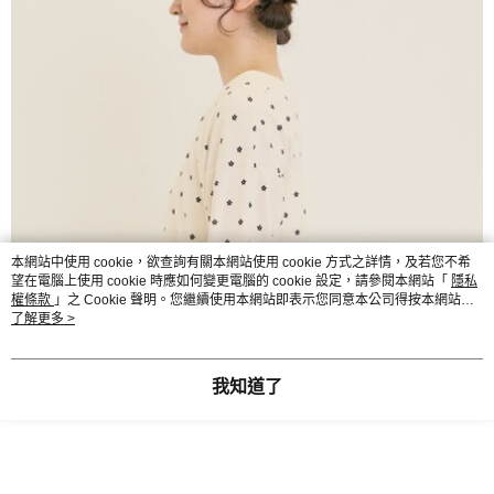
本網站中使用 cookie，欲查詢有關本網站使用 cookie 方式之詳情，及若您不希
望在電腦上使用 cookie 時應如何變更電腦的 cookie 設定，請參閱本網站「
隱私
權條款
」之 Cookie 聲明。您繼續使用本網站即表示您同意本公司得按本網站使
用條款之 Cookie 聲明使用 cookie。
了解更多 >
我知道了