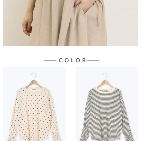
宅配
「AFTEE先享後付」，若未經同意申辦者引起之損失，本公司不負相關責
任。
每筆NT$90，滿NT$888(含以上)免運費
４．使用「AFTEE先享後付」時，將依據個別帳號之用戶狀況，依本公司即
時審查核予不同之上限額度；若仍有額度不足之情形，本公司將視審查結果
請求用戶進行身份認證。
５．嚴禁一人註冊多個帳號或使用他人資訊註冊。若發現惡意使用之情形，
恩沛科技股份有限公司將有權停止該用戶之使用額度並採取法律行動。