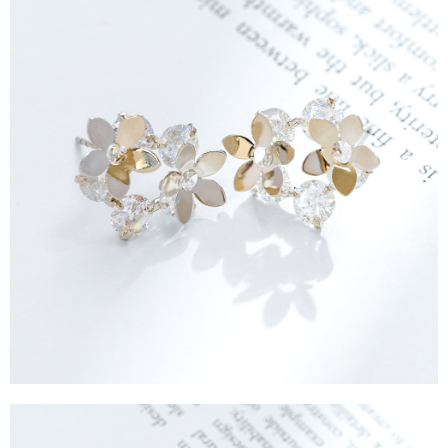
運送方式
消。如遇「轉專審核」未通過狀況，表示未達大哥付你分期系統評分，恕無
２．便利：只要手機號碼，簡訊認證，即可結帳。
法說明評估內容。
３．安心：先確認商品／服務後，再付款。
全家取貨付款
【繳款方式說明】
1.分期款項不併入電信帳單，「大哥付你分期」於每月結算日後寄送繳費提
每筆NT$60，滿NT$388(含以上)免運費
【「AFTEE先享後付」結帳流程】
醒簡訊。
１．於結帳方式選擇「AFTEE先享後付」後，將跳轉至「AFTEE先享後付」
2.透過簡訊連結打開帳單後，可選擇「超商條碼／台灣大直營門市／銀行轉
全家純取貨
結帳頁面，進行簡訊認證並確認金額後，即可完成結帳。
帳／街口支付／iPASS MONEY」等通路繳費。
２．訂單成立數日內，您將收到繳費通知簡訊。
每筆NT$60，滿NT$388(含以上)免運費
３．收到繳費通知簡訊後14天內，點擊此簡訊中的連結，可透過四大超商／
【注意事項】
ATM／網路銀行／等多元方式進行付款，方視為交易完成。
萊爾富取貨付款
1.本服務係由「台灣大哥大股份有限公司」（以下簡稱本公司）所提供，讓
※ 請注意：結帳手續完成當下不需立刻繳費，但若您需要取消訂單，請聯絡
用戶於交易時，得透過本服務購買商品或服務，並由商店將買賣／分期付款
每筆NT$60，滿NT$888(含以上)免運費
購買商品的店家。未經商家同意取消之訂單仍視為有效，需透過AFTEE先享
買賣價金債權讓與本公司後，依約使用本公司帳單繳交帳款。
後付繳納相關費用。
2.基於同意付款使用「大哥付你分期」之契約關係目的，商店將以您的個人
萊爾富純取貨
※ 交易是否成功請以「AFTEE先享後付 」之結帳頁面顯示為準，若有關於
資料（包含姓名、電話或地址）提供予台灣大哥大進項蒐集、處理及利用，
是否繳費成功／繳費後需取消欲退款等相關疑問，請聯繫「AFTEE先享後付
每筆NT$60，滿NT$888(含以上)免運費
由本公司與您本人進行分期帳單所需資料之確認、核對及更正。
客戶支援中心」
https://netprotections.freshdesk.com/support/home
3.完整用戶服務條款，請詳閱以下連結：
https://oppay.tw/userRule
7-11取貨付款
【注意事項】
１．透過由恩沛科技股份有限公司提供之「AFTEE先享後付」服務完成之交
每筆NT$60，滿NT$888(含以上)免運費
易，需依本服務之必要範圍內提供個人資料，並將交易相關給付款項請求債
權轉讓予恩沛科技股份有限公司。
7-11純取貨
２．關於個人資料處理事宜，請瀏覽以下網址：
每筆NT$60，滿NT$888(含以上)免運費
https://aftee.tw/terms/#terms3
３．未成年的使用者請事先徵得法定代理人或監護人之同意方可使用
宅配
「AFTEE先享後付」，若未經同意申辦者引起之損失，本公司不負相關責
任。