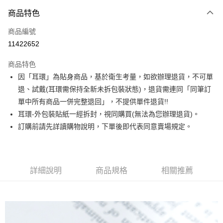
3 期 0 利率 每期
NT$116
21家銀行
商品特色
合作金庫商業銀行
第一商業銀行
超商取貨付款
商品編號
華南商業銀行
彰化商業銀行
11422652
LINE Pay
上海商業儲蓄銀行
台北富邦商業銀行
國泰世華商業銀行
兆豐國際商業銀行
商品特色
Apple Pay
臺灣中小企業銀行
台中商業銀行
因「耳環」為貼身商品，基於衛生考量，如欲辦理退貨，不可單
匯豐（台灣）商業銀行
華泰商業銀行
街口支付
退、試戴(耳環需保持全新未拆包裝狀態)，退貨需連同「同筆訂
聯邦商業銀行
遠東國際商業銀行
元大商業銀行
永豐商業銀行
單中所有商品一併完整退回」，不提供單件退貨!!
悠遊付
玉山商業銀行
星展（台灣）商業銀行
耳環-外包裝貼紙一經拆封，視同購買(無法為您辦理退貨)。
台新國際商業銀行
中國信託商業銀行
Google Pay
訂購前請先詳讀購物說明，下單後即代表同意賣場規定。
台灣樂天信用卡公司
大哥付你分期
相關說明
【大哥付你分期使用說明】
詳細說明
商品規格
相關推薦
AFTEE先享後付
1.本服務由台灣大哥大提供，台灣大哥大用戶可立即使用無須另外申請。
2.付款方式選擇「大哥付你分期」，訂單成立後會自動跳轉到大哥付的交易
相關說明
流程，驗證手機門號後，選擇欲分期的期數、繳款截止日，確認付款後即完
【關於「AFTEE先享後付」】
成交易。
ATM付款
AFTEE先享後付是「在收到商品之後才付款」的支付方式。 讓您購物簡單
3.實際核准額度、可分期數及費用金額請依後續交易確認頁面所載為準。
便利好安心！
4.訂單成立30分鐘內，如未前往確認交易或遇審核未通過，訂單將自動取
１．簡單：不需註冊會員、不需綁卡、不需儲值。