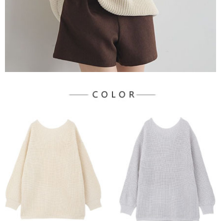
宅配
「AFTEE先享後付」，若未經同意申辦者引起之損失，本公司不負相關責
任。
每筆NT$90，滿NT$888(含以上)免運費
４．使用「AFTEE先享後付」時，將依據個別帳號之用戶狀況，依本公司即
時審查核予不同之上限額度；若仍有額度不足之情形，本公司將視審查結果
請求用戶進行身份認證。
５．嚴禁一人註冊多個帳號或使用他人資訊註冊。若發現惡意使用之情形，
恩沛科技股份有限公司將有權停止該用戶之使用額度並採取法律行動。