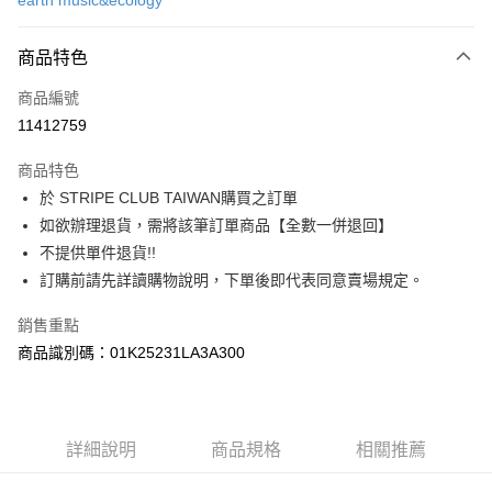
earth music&ecology
信用卡分期付款
3 期 0 利率 每期
NT$630
21家銀行
商品特色
合作金庫商業銀行
第一商業銀行
超商取貨付款
商品編號
華南商業銀行
彰化商業銀行
11412759
LINE Pay
上海商業儲蓄銀行
台北富邦商業銀行
國泰世華商業銀行
兆豐國際商業銀行
商品特色
Apple Pay
臺灣中小企業銀行
台中商業銀行
於 STRIPE CLUB TAIWAN購買之訂單
匯豐（台灣）商業銀行
華泰商業銀行
街口支付
如欲辦理退貨，需將該筆訂單商品【全數一併退回】
聯邦商業銀行
遠東國際商業銀行
元大商業銀行
永豐商業銀行
不提供單件退貨!!
悠遊付
玉山商業銀行
星展（台灣）商業銀行
訂購前請先詳讀購物說明，下單後即代表同意賣場規定。
台新國際商業銀行
中國信託商業銀行
Google Pay
台灣樂天信用卡公司
銷售重點
大哥付你分期
商品識別碼：01K25231LA3A300
相關說明
【大哥付你分期使用說明】
AFTEE先享後付
1.本服務由台灣大哥大提供，台灣大哥大用戶可立即使用無須另外申請。
2.付款方式選擇「大哥付你分期」，訂單成立後會自動跳轉到大哥付的交易
相關說明
詳細說明
商品規格
相關推薦
流程，驗證手機門號後，選擇欲分期的期數、繳款截止日，確認付款後即完
【關於「AFTEE先享後付」】
成交易。
ATM付款
AFTEE先享後付是「在收到商品之後才付款」的支付方式。 讓您購物簡單
3.實際核准額度、可分期數及費用金額請依後續交易確認頁面所載為準。