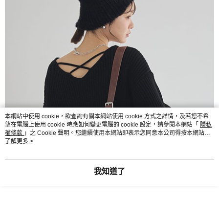
本網站中使用 cookie，欲查詢有關本網站使用 cookie 方式之詳情，及若您不希
望在電腦上使用 cookie 時應如何變更電腦的 cookie 設定，請參閱本網站「
隱私
權條款
」之 Cookie 聲明。您繼續使用本網站即表示您同意本公司得按本網站使
用條款之 Cookie 聲明使用 cookie。
了解更多 >
我知道了