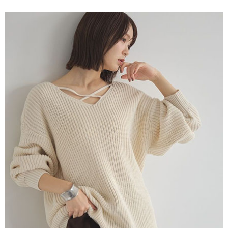
便利好安心！
4.訂單成立30分鐘內，如未前往確認交易或遇審核未通過，訂單將自動取
１．簡單：不需註冊會員、不需綁卡、不需儲值。
運送方式
消。如遇「轉專審核」未通過狀況，表示未達大哥付你分期系統評分，恕無
２．便利：只要手機號碼，簡訊認證，即可結帳。
法說明評估內容。
３．安心：先確認商品／服務後，再付款。
全家取貨付款
【繳款方式說明】
1.分期款項不併入電信帳單，「大哥付你分期」於每月結算日後寄送繳費提
每筆NT$60，滿NT$388(含以上)免運費
【「AFTEE先享後付」結帳流程】
醒簡訊。
１．於結帳方式選擇「AFTEE先享後付」後，將跳轉至「AFTEE先享後付」
2.透過簡訊連結打開帳單後，可選擇「超商條碼／台灣大直營門市／銀行轉
全家純取貨
結帳頁面，進行簡訊認證並確認金額後，即可完成結帳。
帳／街口支付／iPASS MONEY」等通路繳費。
２．訂單成立數日內，您將收到繳費通知簡訊。
每筆NT$60，滿NT$388(含以上)免運費
３．收到繳費通知簡訊後14天內，點擊此簡訊中的連結，可透過四大超商／
【注意事項】
ATM／網路銀行／等多元方式進行付款，方視為交易完成。
萊爾富取貨付款
1.本服務係由「台灣大哥大股份有限公司」（以下簡稱本公司）所提供，讓
※ 請注意：結帳手續完成當下不需立刻繳費，但若您需要取消訂單，請聯絡
用戶於交易時，得透過本服務購買商品或服務，並由商店將買賣／分期付款
每筆NT$60，滿NT$888(含以上)免運費
購買商品的店家。未經商家同意取消之訂單仍視為有效，需透過AFTEE先享
買賣價金債權讓與本公司後，依約使用本公司帳單繳交帳款。
後付繳納相關費用。
2.基於同意付款使用「大哥付你分期」之契約關係目的，商店將以您的個人
萊爾富純取貨
※ 交易是否成功請以「AFTEE先享後付 」之結帳頁面顯示為準，若有關於
資料（包含姓名、電話或地址）提供予台灣大哥大進項蒐集、處理及利用，
是否繳費成功／繳費後需取消欲退款等相關疑問，請聯繫「AFTEE先享後付
每筆NT$60，滿NT$888(含以上)免運費
由本公司與您本人進行分期帳單所需資料之確認、核對及更正。
客戶支援中心」
https://netprotections.freshdesk.com/support/home
3.完整用戶服務條款，請詳閱以下連結：
https://oppay.tw/userRule
7-11取貨付款
【注意事項】
１．透過由恩沛科技股份有限公司提供之「AFTEE先享後付」服務完成之交
每筆NT$60，滿NT$888(含以上)免運費
易，需依本服務之必要範圍內提供個人資料，並將交易相關給付款項請求債
權轉讓予恩沛科技股份有限公司。
7-11純取貨
２．關於個人資料處理事宜，請瀏覽以下網址：
每筆NT$60，滿NT$888(含以上)免運費
https://aftee.tw/terms/#terms3
３．未成年的使用者請事先徵得法定代理人或監護人之同意方可使用