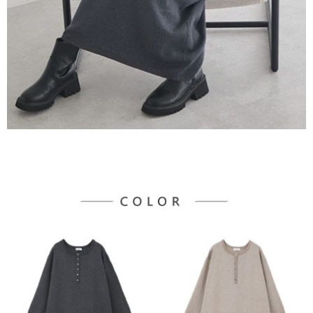
３．未成年的使用者請事先徵得法定代理人或監護人之同意方可使用
宅配
「AFTEE先享後付」，若未經同意申辦者引起之損失，本公司不負相關責
任。
每筆NT$90，滿NT$888(含以上)免運費
４．使用「AFTEE先享後付」時，將依據個別帳號之用戶狀況，依本公司即
時審查核予不同之上限額度；若仍有額度不足之情形，本公司將視審查結果
請求用戶進行身份認證。
５．嚴禁一人註冊多個帳號或使用他人資訊註冊。若發現惡意使用之情形，
恩沛科技股份有限公司將有權停止該用戶之使用額度並採取法律行動。