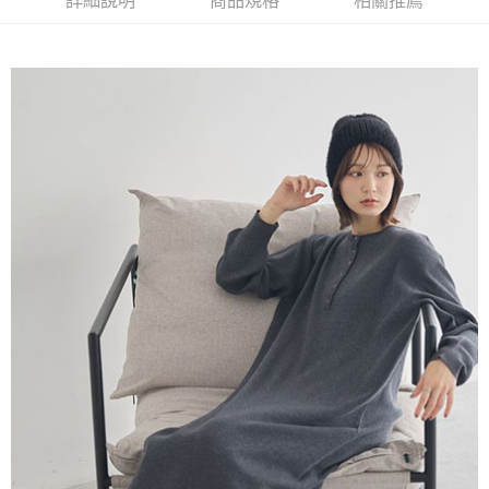
詳細說明
商品規格
相關推薦
AFTEE先享後付是「在收到商品之後才付款」的支付方式。 讓您購物簡單
3.實際核准額度、可分期數及費用金額請依後續交易確認頁面所載為準。
便利好安心！
4.訂單成立30分鐘內，如未前往確認交易或遇審核未通過，訂單將自動取
１．簡單：不需註冊會員、不需綁卡、不需儲值。
運送方式
消。如遇「轉專審核」未通過狀況，表示未達大哥付你分期系統評分，恕無
２．便利：只要手機號碼，簡訊認證，即可結帳。
法說明評估內容。
３．安心：先確認商品／服務後，再付款。
全家取貨付款
【繳款方式說明】
1.分期款項不併入電信帳單，「大哥付你分期」於每月結算日後寄送繳費提
每筆NT$60，滿NT$388(含以上)免運費
【「AFTEE先享後付」結帳流程】
醒簡訊。
１．於結帳方式選擇「AFTEE先享後付」後，將跳轉至「AFTEE先享後付」
2.透過簡訊連結打開帳單後，可選擇「超商條碼／台灣大直營門市／銀行轉
全家純取貨
結帳頁面，進行簡訊認證並確認金額後，即可完成結帳。
帳／街口支付／iPASS MONEY」等通路繳費。
２．訂單成立數日內，您將收到繳費通知簡訊。
每筆NT$60，滿NT$388(含以上)免運費
３．收到繳費通知簡訊後14天內，點擊此簡訊中的連結，可透過四大超商／
【注意事項】
ATM／網路銀行／等多元方式進行付款，方視為交易完成。
萊爾富取貨付款
1.本服務係由「台灣大哥大股份有限公司」（以下簡稱本公司）所提供，讓
※ 請注意：結帳手續完成當下不需立刻繳費，但若您需要取消訂單，請聯絡
用戶於交易時，得透過本服務購買商品或服務，並由商店將買賣／分期付款
每筆NT$60，滿NT$888(含以上)免運費
購買商品的店家。未經商家同意取消之訂單仍視為有效，需透過AFTEE先享
買賣價金債權讓與本公司後，依約使用本公司帳單繳交帳款。
後付繳納相關費用。
2.基於同意付款使用「大哥付你分期」之契約關係目的，商店將以您的個人
萊爾富純取貨
※ 交易是否成功請以「AFTEE先享後付 」之結帳頁面顯示為準，若有關於
資料（包含姓名、電話或地址）提供予台灣大哥大進項蒐集、處理及利用，
是否繳費成功／繳費後需取消欲退款等相關疑問，請聯繫「AFTEE先享後付
每筆NT$60，滿NT$888(含以上)免運費
由本公司與您本人進行分期帳單所需資料之確認、核對及更正。
客戶支援中心」
https://netprotections.freshdesk.com/support/home
3.完整用戶服務條款，請詳閱以下連結：
https://oppay.tw/userRule
7-11取貨付款
【注意事項】
１．透過由恩沛科技股份有限公司提供之「AFTEE先享後付」服務完成之交
每筆NT$60，滿NT$888(含以上)免運費
易，需依本服務之必要範圍內提供個人資料，並將交易相關給付款項請求債
權轉讓予恩沛科技股份有限公司。
7-11純取貨
２．關於個人資料處理事宜，請瀏覽以下網址：
每筆NT$60，滿NT$888(含以上)免運費
https://aftee.tw/terms/#terms3