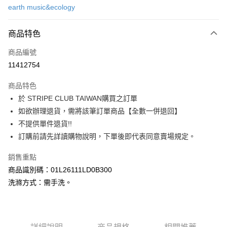
earth music&ecology
信用卡分期付款
3 期 0 利率 每期
NT$883
21家銀行
商品特色
合作金庫商業銀行
第一商業銀行
超商取貨付款
商品編號
華南商業銀行
彰化商業銀行
11412754
LINE Pay
上海商業儲蓄銀行
台北富邦商業銀行
國泰世華商業銀行
兆豐國際商業銀行
商品特色
Apple Pay
臺灣中小企業銀行
台中商業銀行
於 STRIPE CLUB TAIWAN購買之訂單
匯豐（台灣）商業銀行
華泰商業銀行
街口支付
如欲辦理退貨，需將該筆訂單商品【全數一併退回】
聯邦商業銀行
遠東國際商業銀行
元大商業銀行
永豐商業銀行
不提供單件退貨!!
悠遊付
玉山商業銀行
星展（台灣）商業銀行
訂購前請先詳讀購物說明，下單後即代表同意賣場規定。
台新國際商業銀行
中國信託商業銀行
Google Pay
台灣樂天信用卡公司
銷售重點
大哥付你分期
商品識別碼：01L26111LD0B300
相關說明
洗滌方式：需手洗。
【大哥付你分期使用說明】
AFTEE先享後付
1.本服務由台灣大哥大提供，台灣大哥大用戶可立即使用無須另外申請。
2.付款方式選擇「大哥付你分期」，訂單成立後會自動跳轉到大哥付的交易
相關說明
流程，驗證手機門號後，選擇欲分期的期數、繳款截止日，確認付款後即完
【關於「AFTEE先享後付」】
成交易。
ATM付款