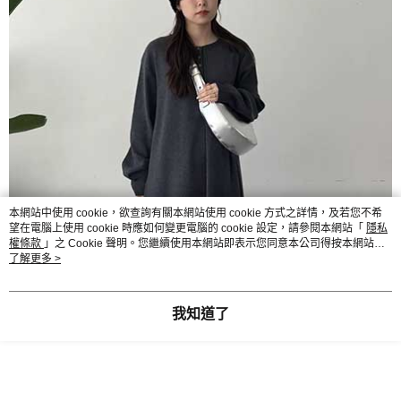
本網站中使用 cookie，欲查詢有關本網站使用 cookie 方式之詳情，及若您不希
望在電腦上使用 cookie 時應如何變更電腦的 cookie 設定，請參閱本網站「
隱私
權條款
」之 Cookie 聲明。您繼續使用本網站即表示您同意本公司得按本網站使
用條款之 Cookie 聲明使用 cookie。
了解更多 >
我知道了