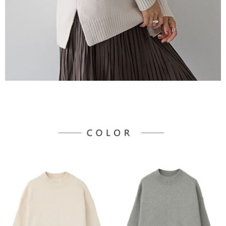
３．未成年的使用者請事先徵得法定代理人或監護人之同意方可使用
宅配
「AFTEE先享後付」，若未經同意申辦者引起之損失，本公司不負相關責
任。
每筆NT$90，滿NT$888(含以上)免運費
４．使用「AFTEE先享後付」時，將依據個別帳號之用戶狀況，依本公司即
時審查核予不同之上限額度；若仍有額度不足之情形，本公司將視審查結果
請求用戶進行身份認證。
５．嚴禁一人註冊多個帳號或使用他人資訊註冊。若發現惡意使用之情形，
恩沛科技股份有限公司將有權停止該用戶之使用額度並採取法律行動。