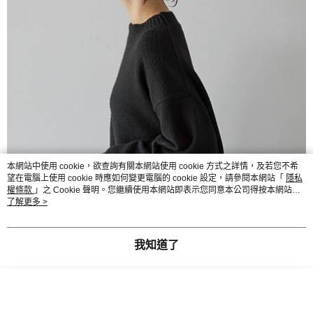
本網站中使用 cookie，欲查詢有關本網站使用 cookie 方式之詳情，及若您不希
望在電腦上使用 cookie 時應如何變更電腦的 cookie 設定，請參閱本網站「
隱私
權條款
」之 Cookie 聲明。您繼續使用本網站即表示您同意本公司得按本網站使
用條款之 Cookie 聲明使用 cookie。
了解更多 >
我知道了