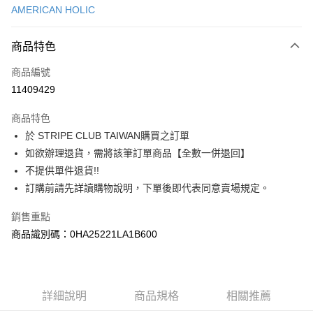
AMERICAN HOLIC
信用卡分期付款
3 期 0 利率 每期
NT$450
21家銀行
商品特色
合作金庫商業銀行
第一商業銀行
超商取貨付款
商品編號
華南商業銀行
彰化商業銀行
11409429
LINE Pay
上海商業儲蓄銀行
台北富邦商業銀行
國泰世華商業銀行
兆豐國際商業銀行
商品特色
Apple Pay
臺灣中小企業銀行
台中商業銀行
於 STRIPE CLUB TAIWAN購買之訂單
匯豐（台灣）商業銀行
華泰商業銀行
街口支付
如欲辦理退貨，需將該筆訂單商品【全數一併退回】
聯邦商業銀行
遠東國際商業銀行
元大商業銀行
永豐商業銀行
不提供單件退貨!!
悠遊付
玉山商業銀行
星展（台灣）商業銀行
訂購前請先詳讀購物說明，下單後即代表同意賣場規定。
台新國際商業銀行
中國信託商業銀行
Google Pay
台灣樂天信用卡公司
銷售重點
大哥付你分期
商品識別碼：0HA25221LA1B600
相關說明
【大哥付你分期使用說明】
AFTEE先享後付
1.本服務由台灣大哥大提供，台灣大哥大用戶可立即使用無須另外申請。
2.付款方式選擇「大哥付你分期」，訂單成立後會自動跳轉到大哥付的交易
相關說明
詳細說明
商品規格
相關推薦
流程，驗證手機門號後，選擇欲分期的期數、繳款截止日，確認付款後即完
【關於「AFTEE先享後付」】
成交易。
ATM付款