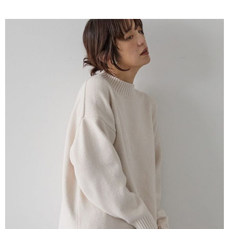
AFTEE先享後付是「在收到商品之後才付款」的支付方式。 讓您購物簡單
3.實際核准額度、可分期數及費用金額請依後續交易確認頁面所載為準。
便利好安心！
4.訂單成立30分鐘內，如未前往確認交易或遇審核未通過，訂單將自動取
１．簡單：不需註冊會員、不需綁卡、不需儲值。
運送方式
消。如遇「轉專審核」未通過狀況，表示未達大哥付你分期系統評分，恕無
２．便利：只要手機號碼，簡訊認證，即可結帳。
法說明評估內容。
３．安心：先確認商品／服務後，再付款。
全家取貨付款
【繳款方式說明】
1.分期款項不併入電信帳單，「大哥付你分期」於每月結算日後寄送繳費提
每筆NT$60，滿NT$388(含以上)免運費
【「AFTEE先享後付」結帳流程】
醒簡訊。
１．於結帳方式選擇「AFTEE先享後付」後，將跳轉至「AFTEE先享後付」
2.透過簡訊連結打開帳單後，可選擇「超商條碼／台灣大直營門市／銀行轉
全家純取貨
結帳頁面，進行簡訊認證並確認金額後，即可完成結帳。
帳／街口支付／iPASS MONEY」等通路繳費。
２．訂單成立數日內，您將收到繳費通知簡訊。
每筆NT$60，滿NT$388(含以上)免運費
３．收到繳費通知簡訊後14天內，點擊此簡訊中的連結，可透過四大超商／
【注意事項】
ATM／網路銀行／等多元方式進行付款，方視為交易完成。
萊爾富取貨付款
1.本服務係由「台灣大哥大股份有限公司」（以下簡稱本公司）所提供，讓
※ 請注意：結帳手續完成當下不需立刻繳費，但若您需要取消訂單，請聯絡
用戶於交易時，得透過本服務購買商品或服務，並由商店將買賣／分期付款
每筆NT$60，滿NT$888(含以上)免運費
購買商品的店家。未經商家同意取消之訂單仍視為有效，需透過AFTEE先享
買賣價金債權讓與本公司後，依約使用本公司帳單繳交帳款。
後付繳納相關費用。
2.基於同意付款使用「大哥付你分期」之契約關係目的，商店將以您的個人
萊爾富純取貨
※ 交易是否成功請以「AFTEE先享後付 」之結帳頁面顯示為準，若有關於
資料（包含姓名、電話或地址）提供予台灣大哥大進項蒐集、處理及利用，
是否繳費成功／繳費後需取消欲退款等相關疑問，請聯繫「AFTEE先享後付
每筆NT$60，滿NT$888(含以上)免運費
由本公司與您本人進行分期帳單所需資料之確認、核對及更正。
客戶支援中心」
https://netprotections.freshdesk.com/support/home
3.完整用戶服務條款，請詳閱以下連結：
https://oppay.tw/userRule
7-11取貨付款
【注意事項】
１．透過由恩沛科技股份有限公司提供之「AFTEE先享後付」服務完成之交
每筆NT$60，滿NT$888(含以上)免運費
易，需依本服務之必要範圍內提供個人資料，並將交易相關給付款項請求債
權轉讓予恩沛科技股份有限公司。
7-11純取貨
２．關於個人資料處理事宜，請瀏覽以下網址：
每筆NT$60，滿NT$888(含以上)免運費
https://aftee.tw/terms/#terms3