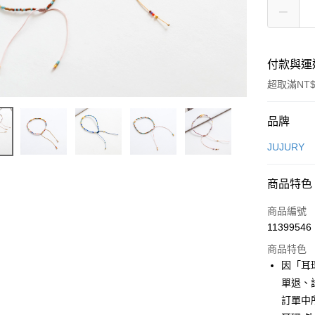
付款與運
超取滿NT$
付款方式
品牌
信用卡一
JUJURY
信用卡分
商品特色
3 期 
商品編號
合作金
超商取貨
11399546
華南商
LINE Pay
上海商
商品特色
國泰世
因「耳
Apple Pay
臺灣中
單退、
匯豐（
街口支付
訂單中
聯邦商