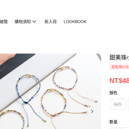
總覽
購物須知
新入荷
LOOKBOOK
甜美珠小手
超取滿NT$
NT$4
顏色
棕色
數量