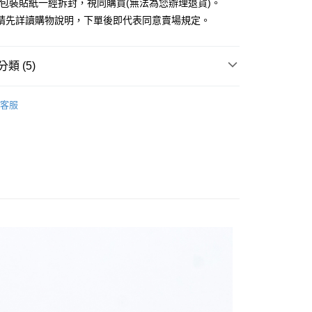
外包裝貼紙一經拆封，視同購買(無法為您辦理退貨)。
業銀行
永豐商業銀行
請先詳讀購物說明，下單後即代表同意賣場規定。
業銀行
星展（台灣）商業銀行
際商業銀行
中國信託商業銀行
y
天信用卡公司
分期
類 (5)
你分期使用說明】
BRACELET / 手環
享後付
客服
由台灣大哥大提供，台灣大哥大用戶可立即使用無須另外申請。
RY / 飾品
式選擇「大哥付你分期」，訂單成立後會自動跳轉到大哥付的交易
證手機門號後，選擇欲分期的期數、繳款截止日，確認付款後即
FTEE先享後付」】
ALL ITEMS
。
先享後付是「在收到商品之後才付款」的支付方式。 讓您購物簡單
准額度、可分期數及費用金額請依後續交易確認頁面所載為準。
心！
NEW ARRIVALS│新入荷
立30分鐘內，如未前往確認交易或遇審核未通過，訂單將自動取
：不需註冊會員、不需綁卡、不需儲值。
「轉專審核」未通過狀況，表示未達大哥付你分期系統評分，恕
：只要手機號碼，簡訊認證，即可結帳。
MS
JUJURY飾品 ➯ 2件8折
評估內容。
：先確認商品／服務後，再付款。
式說明】
付款
項不併入電信帳單，「大哥付你分期」於每月結算日後寄送繳費提
EE先享後付」結帳流程】
0，滿NT$388(含以上)免運費
方式選擇「AFTEE先享後付」後，將跳轉至「AFTEE先享後
訊連結打開帳單後，可選擇「超商條碼／台灣大直營門市／銀行轉
頁面，進行簡訊認證並確認金額後，即可完成結帳。
付／iPASS MONEY」等通路繳費。
貨
成立數日內，您將收到繳費通知簡訊。
費通知簡訊後14天內，點擊此簡訊中的連結，可透過四大超商
0，滿NT$388(含以上)免運費
項】
網路銀行／等多元方式進行付款，方視為交易完成。
係由「台灣大哥大股份有限公司」（以下簡稱本公司）所提供，讓
：結帳手續完成當下不需立刻繳費，但若您需要取消訂單，請聯
貨付款
易時，得透過本服務購買商品或服務，並由商店將買賣／分期付
的店家。未經商家同意取消之訂單仍視為有效，需透過AFTEE