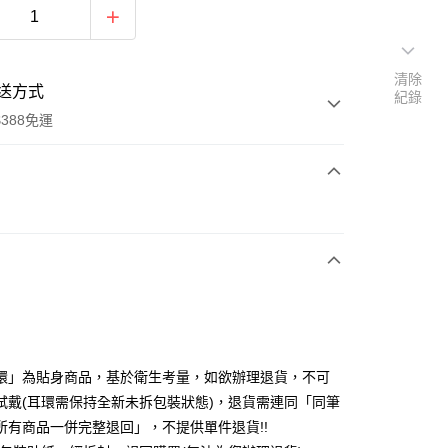
清除
送方式
紀錄
388免運
次付款
期付款
0 利率 每期
NT$160
21家銀行
庫商業銀行
第一商業銀行
付款
業銀行
彰化商業銀行
業儲蓄銀行
台北富邦商業銀行
華商業銀行
兆豐國際商業銀行
環」為貼身商品，基於衛生考量，如欲辦理退貨，不可
小企業銀行
台中商業銀行
試戴(耳環需保持全新未拆包裝狀態)，退貨需連同「同筆
台灣）商業銀行
華泰商業銀行
所有商品一併完整退回」，不提供單件退貨!!
業銀行
遠東國際商業銀行