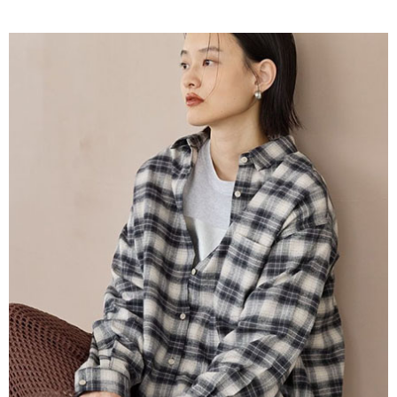
AFTEE先享後付是「在收到商品之後才付款」的支付方式。 讓您購物簡單
3.實際核准額度、可分期數及費用金額請依後續交易確認頁面所載為準。
便利好安心！
4.訂單成立30分鐘內，如未前往確認交易或遇審核未通過，訂單將自動取
１．簡單：不需註冊會員、不需綁卡、不需儲值。
運送方式
消。如遇「轉專審核」未通過狀況，表示未達大哥付你分期系統評分，恕無
２．便利：只要手機號碼，簡訊認證，即可結帳。
法說明評估內容。
３．安心：先確認商品／服務後，再付款。
全家取貨付款
【繳款方式說明】
1.分期款項不併入電信帳單，「大哥付你分期」於每月結算日後寄送繳費提
每筆NT$60，滿NT$1,500(含以上)免運費
【「AFTEE先享後付」結帳流程】
醒簡訊。
１．於結帳方式選擇「AFTEE先享後付」後，將跳轉至「AFTEE先享後付」
2.透過簡訊連結打開帳單後，可選擇「超商條碼／台灣大直營門市／銀行轉
全家純取貨
結帳頁面，進行簡訊認證並確認金額後，即可完成結帳。
帳／街口支付／iPASS MONEY」等通路繳費。
２．訂單成立數日內，您將收到繳費通知簡訊。
每筆NT$60，滿NT$1,500(含以上)免運費
３．收到繳費通知簡訊後14天內，點擊此簡訊中的連結，可透過四大超商／
【注意事項】
ATM／網路銀行／等多元方式進行付款，方視為交易完成。
萊爾富取貨付款
1.本服務係由「台灣大哥大股份有限公司」（以下簡稱本公司）所提供，讓
※ 請注意：結帳手續完成當下不需立刻繳費，但若您需要取消訂單，請聯絡
用戶於交易時，得透過本服務購買商品或服務，並由商店將買賣／分期付款
每筆NT$60，滿NT$1,500(含以上)免運費
購買商品的店家。未經商家同意取消之訂單仍視為有效，需透過AFTEE先享
買賣價金債權讓與本公司後，依約使用本公司帳單繳交帳款。
後付繳納相關費用。
2.基於同意付款使用「大哥付你分期」之契約關係目的，商店將以您的個人
萊爾富純取貨
※ 交易是否成功請以「AFTEE先享後付 」之結帳頁面顯示為準，若有關於
資料（包含姓名、電話或地址）提供予台灣大哥大進項蒐集、處理及利用，
是否繳費成功／繳費後需取消欲退款等相關疑問，請聯繫「AFTEE先享後付
每筆NT$60，滿NT$1,500(含以上)免運費
由本公司與您本人進行分期帳單所需資料之確認、核對及更正。
客戶支援中心」
https://netprotections.freshdesk.com/support/home
3.完整用戶服務條款，請詳閱以下連結：
https://oppay.tw/userRule
7-11取貨付款
【注意事項】
１．透過由恩沛科技股份有限公司提供之「AFTEE先享後付」服務完成之交
每筆NT$60，滿NT$1,500(含以上)免運費
易，需依本服務之必要範圍內提供個人資料，並將交易相關給付款項請求債
權轉讓予恩沛科技股份有限公司。
7-11純取貨
２．關於個人資料處理事宜，請瀏覽以下網址：
每筆NT$60，滿NT$1,500(含以上)免運費
https://aftee.tw/terms/#terms3