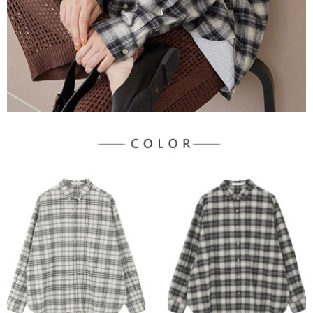
３．未成年的使用者請事先徵得法定代理人或監護人之同意方可使用
宅配
「AFTEE先享後付」，若未經同意申辦者引起之損失，本公司不負相關責
任。
每筆NT$90，滿NT$1,500(含以上)免運費
４．使用「AFTEE先享後付」時，將依據個別帳號之用戶狀況，依本公司即
時審查核予不同之上限額度；若仍有額度不足之情形，本公司將視審查結果
請求用戶進行身份認證。
５．嚴禁一人註冊多個帳號或使用他人資訊註冊。若發現惡意使用之情形，
恩沛科技股份有限公司將有權停止該用戶之使用額度並採取法律行動。