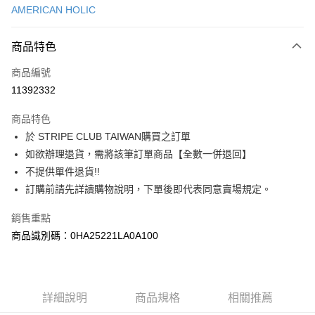
AMERICAN HOLIC
信用卡分期付款
3 期 0 利率 每期
NT$386
21家銀行
商品特色
合作金庫商業銀行
第一商業銀行
超商取貨付款
商品編號
華南商業銀行
彰化商業銀行
11392332
LINE Pay
上海商業儲蓄銀行
台北富邦商業銀行
國泰世華商業銀行
兆豐國際商業銀行
商品特色
Apple Pay
臺灣中小企業銀行
台中商業銀行
於 STRIPE CLUB TAIWAN購買之訂單
匯豐（台灣）商業銀行
華泰商業銀行
街口支付
如欲辦理退貨，需將該筆訂單商品【全數一併退回】
聯邦商業銀行
遠東國際商業銀行
元大商業銀行
永豐商業銀行
不提供單件退貨!!
悠遊付
玉山商業銀行
星展（台灣）商業銀行
訂購前請先詳讀購物說明，下單後即代表同意賣場規定。
台新國際商業銀行
中國信託商業銀行
Google Pay
台灣樂天信用卡公司
銷售重點
大哥付你分期
商品識別碼：0HA25221LA0A100
相關說明
【大哥付你分期使用說明】
AFTEE先享後付
1.本服務由台灣大哥大提供，台灣大哥大用戶可立即使用無須另外申請。
2.付款方式選擇「大哥付你分期」，訂單成立後會自動跳轉到大哥付的交易
相關說明
詳細說明
商品規格
相關推薦
流程，驗證手機門號後，選擇欲分期的期數、繳款截止日，確認付款後即完
【關於「AFTEE先享後付」】
成交易。
ATM付款