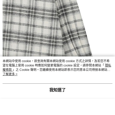
本網站中使用 cookie，欲查詢有關本網站使用 cookie 方式之詳情，及若您不希
望在電腦上使用 cookie 時應如何變更電腦的 cookie 設定，請參閱本網站「
隱私
權條款
」之 Cookie 聲明。您繼續使用本網站即表示您同意本公司得按本網站使
用條款之 Cookie 聲明使用 cookie。
了解更多 >
我知道了