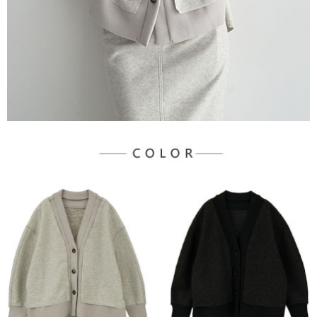
宅配
「AFTEE先享後付」，若未經同意申辦者引起之損失，本公司不負相關責
任。
每筆NT$90，滿NT$888(含以上)免運費
４．使用「AFTEE先享後付」時，將依據個別帳號之用戶狀況，依本公司即
時審查核予不同之上限額度；若仍有額度不足之情形，本公司將視審查結果
請求用戶進行身份認證。
５．嚴禁一人註冊多個帳號或使用他人資訊註冊。若發現惡意使用之情形，
恩沛科技股份有限公司將有權停止該用戶之使用額度並採取法律行動。