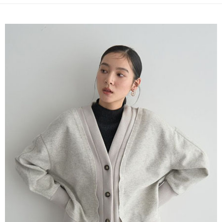
便利好安心！
4.訂單成立30分鐘內，如未前往確認交易或遇審核未通過，訂單將自動取
１．簡單：不需註冊會員、不需綁卡、不需儲值。
運送方式
消。如遇「轉專審核」未通過狀況，表示未達大哥付你分期系統評分，恕無
２．便利：只要手機號碼，簡訊認證，即可結帳。
法說明評估內容。
３．安心：先確認商品／服務後，再付款。
全家取貨付款
【繳款方式說明】
1.分期款項不併入電信帳單，「大哥付你分期」於每月結算日後寄送繳費提
每筆NT$60，滿NT$388(含以上)免運費
【「AFTEE先享後付」結帳流程】
醒簡訊。
１．於結帳方式選擇「AFTEE先享後付」後，將跳轉至「AFTEE先享後付」
2.透過簡訊連結打開帳單後，可選擇「超商條碼／台灣大直營門市／銀行轉
全家純取貨
結帳頁面，進行簡訊認證並確認金額後，即可完成結帳。
帳／街口支付／iPASS MONEY」等通路繳費。
２．訂單成立數日內，您將收到繳費通知簡訊。
每筆NT$60，滿NT$388(含以上)免運費
３．收到繳費通知簡訊後14天內，點擊此簡訊中的連結，可透過四大超商／
【注意事項】
ATM／網路銀行／等多元方式進行付款，方視為交易完成。
萊爾富取貨付款
1.本服務係由「台灣大哥大股份有限公司」（以下簡稱本公司）所提供，讓
※ 請注意：結帳手續完成當下不需立刻繳費，但若您需要取消訂單，請聯絡
用戶於交易時，得透過本服務購買商品或服務，並由商店將買賣／分期付款
每筆NT$60，滿NT$888(含以上)免運費
購買商品的店家。未經商家同意取消之訂單仍視為有效，需透過AFTEE先享
買賣價金債權讓與本公司後，依約使用本公司帳單繳交帳款。
後付繳納相關費用。
2.基於同意付款使用「大哥付你分期」之契約關係目的，商店將以您的個人
萊爾富純取貨
※ 交易是否成功請以「AFTEE先享後付 」之結帳頁面顯示為準，若有關於
資料（包含姓名、電話或地址）提供予台灣大哥大進項蒐集、處理及利用，
是否繳費成功／繳費後需取消欲退款等相關疑問，請聯繫「AFTEE先享後付
每筆NT$60，滿NT$888(含以上)免運費
由本公司與您本人進行分期帳單所需資料之確認、核對及更正。
客戶支援中心」
https://netprotections.freshdesk.com/support/home
3.完整用戶服務條款，請詳閱以下連結：
https://oppay.tw/userRule
7-11取貨付款
【注意事項】
１．透過由恩沛科技股份有限公司提供之「AFTEE先享後付」服務完成之交
每筆NT$60，滿NT$888(含以上)免運費
易，需依本服務之必要範圍內提供個人資料，並將交易相關給付款項請求債
權轉讓予恩沛科技股份有限公司。
7-11純取貨
２．關於個人資料處理事宜，請瀏覽以下網址：
每筆NT$60，滿NT$888(含以上)免運費
https://aftee.tw/terms/#terms3
３．未成年的使用者請事先徵得法定代理人或監護人之同意方可使用