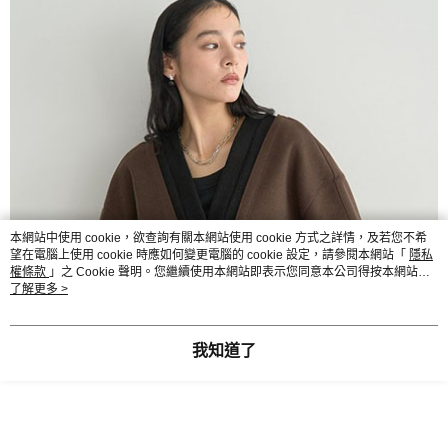
本網站中使用 cookie，欲查詢有關本網站使用 cookie 方式之詳情，及若您不希
望在電腦上使用 cookie 時應如何變更電腦的 cookie 設定，請參閱本網站「
隱私
權條款
」之 Cookie 聲明。您繼續使用本網站即表示您同意本公司得按本網站使
用條款之 Cookie 聲明使用 cookie。
了解更多 >
我知道了