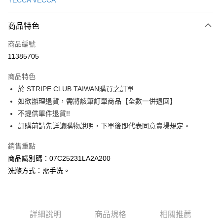
YECCA VECCA
信用卡分期付款
3 期 0 利率 每期
NT$1,763
21家銀行
商品特色
合作金庫商業銀行
第一商業銀行
超商取貨付款
商品編號
華南商業銀行
彰化商業銀行
11385705
LINE Pay
上海商業儲蓄銀行
台北富邦商業銀行
國泰世華商業銀行
兆豐國際商業銀行
商品特色
Apple Pay
臺灣中小企業銀行
台中商業銀行
於 STRIPE CLUB TAIWAN購買之訂單
匯豐（台灣）商業銀行
華泰商業銀行
街口支付
如欲辦理退貨，需將該筆訂單商品【全數一併退回】
聯邦商業銀行
遠東國際商業銀行
元大商業銀行
永豐商業銀行
不提供單件退貨!!
悠遊付
玉山商業銀行
星展（台灣）商業銀行
訂購前請先詳讀購物說明，下單後即代表同意賣場規定。
台新國際商業銀行
中國信託商業銀行
Google Pay
台灣樂天信用卡公司
銷售重點
大哥付你分期
商品識別碼：07C25231LA2A200
相關說明
洗滌方式：需手洗。
【大哥付你分期使用說明】
AFTEE先享後付
1.本服務由台灣大哥大提供，台灣大哥大用戶可立即使用無須另外申請。
2.付款方式選擇「大哥付你分期」，訂單成立後會自動跳轉到大哥付的交易
相關說明
流程，驗證手機門號後，選擇欲分期的期數、繳款截止日，確認付款後即完
【關於「AFTEE先享後付」】
成交易。
ATM付款
詳細說明
商品規格
相關推薦
AFTEE先享後付是「在收到商品之後才付款」的支付方式。 讓您購物簡單
3.實際核准額度、可分期數及費用金額請依後續交易確認頁面所載為準。