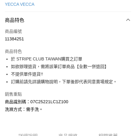
YECCA VECCA
信用卡分期付款
3 期 0 利率 每期
NT$1,383
21家銀行
商品特色
合作金庫商業銀行
第一商業銀行
超商取貨付款
商品編號
華南商業銀行
彰化商業銀行
11384251
LINE Pay
上海商業儲蓄銀行
台北富邦商業銀行
國泰世華商業銀行
兆豐國際商業銀行
商品特色
Apple Pay
臺灣中小企業銀行
台中商業銀行
於 STRIPE CLUB TAIWAN購買之訂單
匯豐（台灣）商業銀行
華泰商業銀行
街口支付
如欲辦理退貨，需將該筆訂單商品【全數一併退回】
聯邦商業銀行
遠東國際商業銀行
元大商業銀行
永豐商業銀行
不提供單件退貨!!
悠遊付
玉山商業銀行
星展（台灣）商業銀行
訂購前請先詳讀購物說明，下單後即代表同意賣場規定。
台新國際商業銀行
中國信託商業銀行
Google Pay
台灣樂天信用卡公司
銷售重點
大哥付你分期
商品識別碼：07C25221LC1Z100
相關說明
洗滌方式：需手洗。
【大哥付你分期使用說明】
AFTEE先享後付
1.本服務由台灣大哥大提供，台灣大哥大用戶可立即使用無須另外申請。
2.付款方式選擇「大哥付你分期」，訂單成立後會自動跳轉到大哥付的交易
相關說明
流程，驗證手機門號後，選擇欲分期的期數、繳款截止日，確認付款後即完
【關於「AFTEE先享後付」】
成交易。
ATM付款