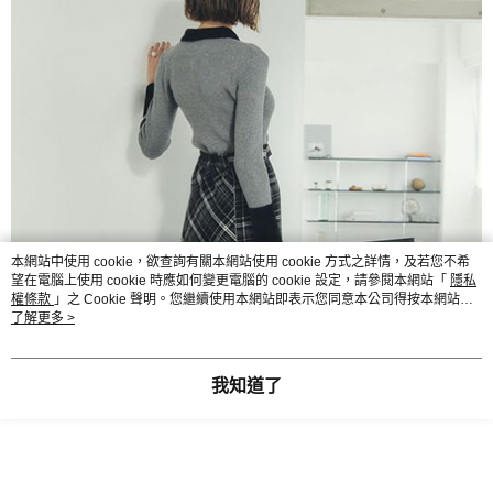
本網站中使用 cookie，欲查詢有關本網站使用 cookie 方式之詳情，及若您不希
望在電腦上使用 cookie 時應如何變更電腦的 cookie 設定，請參閱本網站「
隱私
權條款
」之 Cookie 聲明。您繼續使用本網站即表示您同意本公司得按本網站使
用條款之 Cookie 聲明使用 cookie。
了解更多 >
我知道了