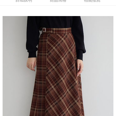
詳細說明
商品規格
相關推薦
AFTEE先享後付是「在收到商品之後才付款」的支付方式。 讓您購物簡單
3.實際核准額度、可分期數及費用金額請依後續交易確認頁面所載為準。
便利好安心！
4.訂單成立30分鐘內，如未前往確認交易或遇審核未通過，訂單將自動取
１．簡單：不需註冊會員、不需綁卡、不需儲值。
運送方式
消。如遇「轉專審核」未通過狀況，表示未達大哥付你分期系統評分，恕無
２．便利：只要手機號碼，簡訊認證，即可結帳。
法說明評估內容。
３．安心：先確認商品／服務後，再付款。
全家取貨付款
【繳款方式說明】
1.分期款項不併入電信帳單，「大哥付你分期」於每月結算日後寄送繳費提
每筆NT$60，滿NT$388(含以上)免運費
【「AFTEE先享後付」結帳流程】
醒簡訊。
１．於結帳方式選擇「AFTEE先享後付」後，將跳轉至「AFTEE先享後付」
2.透過簡訊連結打開帳單後，可選擇「超商條碼／台灣大直營門市／銀行轉
全家純取貨
結帳頁面，進行簡訊認證並確認金額後，即可完成結帳。
帳／街口支付／iPASS MONEY」等通路繳費。
２．訂單成立數日內，您將收到繳費通知簡訊。
每筆NT$60，滿NT$388(含以上)免運費
３．收到繳費通知簡訊後14天內，點擊此簡訊中的連結，可透過四大超商／
【注意事項】
ATM／網路銀行／等多元方式進行付款，方視為交易完成。
萊爾富取貨付款
1.本服務係由「台灣大哥大股份有限公司」（以下簡稱本公司）所提供，讓
※ 請注意：結帳手續完成當下不需立刻繳費，但若您需要取消訂單，請聯絡
用戶於交易時，得透過本服務購買商品或服務，並由商店將買賣／分期付款
每筆NT$60，滿NT$888(含以上)免運費
購買商品的店家。未經商家同意取消之訂單仍視為有效，需透過AFTEE先享
買賣價金債權讓與本公司後，依約使用本公司帳單繳交帳款。
後付繳納相關費用。
2.基於同意付款使用「大哥付你分期」之契約關係目的，商店將以您的個人
萊爾富純取貨
※ 交易是否成功請以「AFTEE先享後付 」之結帳頁面顯示為準，若有關於
資料（包含姓名、電話或地址）提供予台灣大哥大進項蒐集、處理及利用，
是否繳費成功／繳費後需取消欲退款等相關疑問，請聯繫「AFTEE先享後付
每筆NT$60，滿NT$888(含以上)免運費
由本公司與您本人進行分期帳單所需資料之確認、核對及更正。
客戶支援中心」
https://netprotections.freshdesk.com/support/home
3.完整用戶服務條款，請詳閱以下連結：
https://oppay.tw/userRule
7-11取貨付款
【注意事項】
１．透過由恩沛科技股份有限公司提供之「AFTEE先享後付」服務完成之交
每筆NT$60，滿NT$888(含以上)免運費
易，需依本服務之必要範圍內提供個人資料，並將交易相關給付款項請求債
權轉讓予恩沛科技股份有限公司。
7-11純取貨
２．關於個人資料處理事宜，請瀏覽以下網址：
每筆NT$60，滿NT$888(含以上)免運費
https://aftee.tw/terms/#terms3