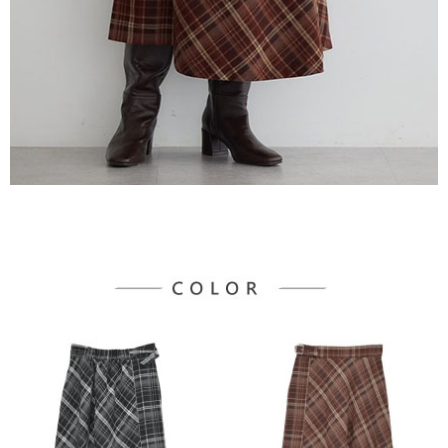
３．未成年的使用者請事先徵得法定代理人或監護人之同意方可使用
宅配
「AFTEE先享後付」，若未經同意申辦者引起之損失，本公司不負相關責
任。
每筆NT$90，滿NT$888(含以上)免運費
４．使用「AFTEE先享後付」時，將依據個別帳號之用戶狀況，依本公司即
時審查核予不同之上限額度；若仍有額度不足之情形，本公司將視審查結果
請求用戶進行身份認證。
５．嚴禁一人註冊多個帳號或使用他人資訊註冊。若發現惡意使用之情形，
恩沛科技股份有限公司將有權停止該用戶之使用額度並採取法律行動。