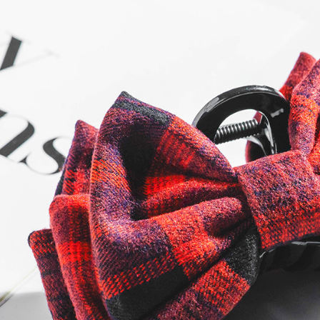
款買賣價
先享後付
每筆NT$6
2.基於同
※ 交易是
資料（包
是否繳費成
萊爾富純
用，由本
付客戶支
每筆NT$6
3.完整用
【注意事
7-11取貨
１．透過由
交易，需
每筆NT$6
求債權轉
２．關於
7-11純取
https://aft
每筆NT$6
３．未成
「AFTE
宅配
任。
４．使用「
每筆NT$9
即時審查
結果請求
５．嚴禁
形，恩沛
動。