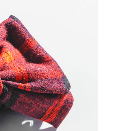
金債權讓與本公司後，依約使用本公司帳單繳交帳款。
繳納相關費用。
0，滿NT$888(含以上)免運費
意付款使用「大哥付你分期」之契約關係目的，商店將以您的個人
否成功請以「AFTEE先享後付 」之結帳頁面顯示為準，若有關於
含姓名、電話或地址）提供予台灣大哥大進項蒐集、處理及利
功／繳費後需取消欲退款等相關疑問，請聯繫「AFTEE先享後
取貨
公司與您本人進行分期帳單所需資料之確認、核對及更正。
援中心」
https://netprotections.freshdesk.com/support/home
0，滿NT$888(含以上)免運費
戶服務條款，請詳閱以下連結：
https://oppay.tw/userRule
項】
付款
恩沛科技股份有限公司提供之「AFTEE先享後付」服務完成之
依本服務之必要範圍內提供個人資料，並將交易相關給付款項請
0，滿NT$888(含以上)免運費
讓予恩沛科技股份有限公司。
個人資料處理事宜，請瀏覽以下網址：
貨
ee.tw/terms/#terms3
0，滿NT$888(含以上)免運費
年的使用者請事先徵得法定代理人或監護人之同意方可使用
E先享後付」，若未經同意申辦者引起之損失，本公司不負相關責
AFTEE先享後付」時，將依據個別帳號之用戶狀況，依本公司
0，滿NT$888(含以上)免運費
核予不同之上限額度；若仍有額度不足之情形，本公司將視審查
用戶進行身份認證。
一人註冊多個帳號或使用他人資訊註冊。若發現惡意使用之情
科技股份有限公司將有權停止該用戶之使用額度並採取法律行