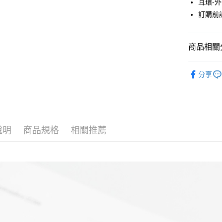
耳環-
元大商
悠遊付
訂購前
玉山商
台新國
Google Pa
台灣樂
大哥付你
商品相關分
相關說明
JUJURY
【大哥付
AFTEE先
分享
1.本服務
ACCESSO
2.付款方
相關說明
流程，驗
【關於「A
JUJURY
ATM付款
完成交易
AFTEE
3.實際核
便利好安
JUJURY
4.訂單成
１．簡單
消。如遇
說明
商品規格
相關推薦
２．便利
SALE ITE
運送方式
無法說明
３．安心
【繳款方
全家取貨
1.分期款
【「AFT
醒簡訊。
每筆NT$6
１．於結帳
2.透過簡
付」結帳
帳／街口支
全家純取
２．訂單
３．收到繳
每筆NT$6
【注意事
／ATM／
1.本服務
※ 請注意
萊爾富取
用戶於交
絡購買商品