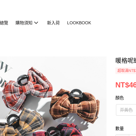
總覽
購物須知
新入荷
LOOKBOOK
暖格呢蝴蝶
超取滿NT$
NT$4
顏色
芥黃色
數量