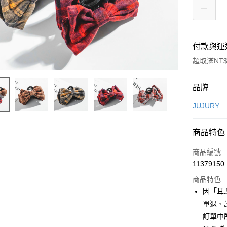
付款與運
超取滿NT$
付款方式
品牌
信用卡一
JUJURY
信用卡分
商品特色
3 期 
商品編號
合作金
超商取貨
11379150
華南商
LINE Pay
上海商
商品特色
國泰世
因「耳
Apple Pay
臺灣中
單退、
匯豐（
街口支付
訂單中
聯邦商