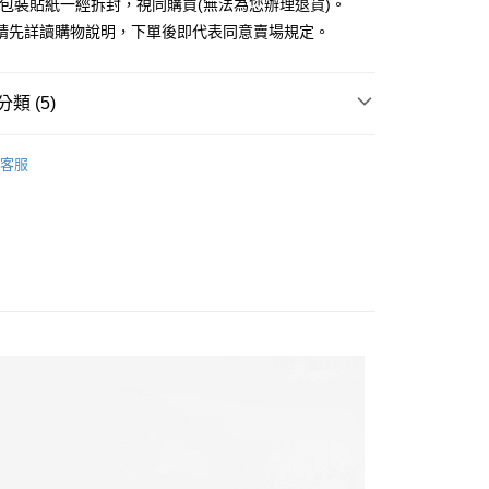
外包裝貼紙一經拆封，視同購買(無法為您辦理退貨)。
業銀行
永豐商業銀行
請先詳讀購物說明，下單後即代表同意賣場規定。
業銀行
星展（台灣）商業銀行
際商業銀行
中國信託商業銀行
y
天信用卡公司
分期
類 (5)
你分期使用說明】
HAIR ACCESSORY / 髮飾
享後付
客服
由台灣大哥大提供，台灣大哥大用戶可立即使用無須另外申請。
RY / 飾品
式選擇「大哥付你分期」，訂單成立後會自動跳轉到大哥付的交易
證手機門號後，選擇欲分期的期數、繳款截止日，確認付款後即
FTEE先享後付」】
ALL ITEMS
。
先享後付是「在收到商品之後才付款」的支付方式。 讓您購物簡單
准額度、可分期數及費用金額請依後續交易確認頁面所載為準。
心！
NEW ARRIVALS│新入荷
立30分鐘內，如未前往確認交易或遇審核未通過，訂單將自動取
：不需註冊會員、不需綁卡、不需儲值。
「轉專審核」未通過狀況，表示未達大哥付你分期系統評分，恕
：只要手機號碼，簡訊認證，即可結帳。
MS
JUJURY飾品 ➯ 2件8折
評估內容。
：先確認商品／服務後，再付款。
式說明】
付款
項不併入電信帳單，「大哥付你分期」於每月結算日後寄送繳費提
EE先享後付」結帳流程】
0，滿NT$388(含以上)免運費
方式選擇「AFTEE先享後付」後，將跳轉至「AFTEE先享後
訊連結打開帳單後，可選擇「超商條碼／台灣大直營門市／銀行轉
頁面，進行簡訊認證並確認金額後，即可完成結帳。
付／iPASS MONEY」等通路繳費。
貨
成立數日內，您將收到繳費通知簡訊。
費通知簡訊後14天內，點擊此簡訊中的連結，可透過四大超商
0，滿NT$388(含以上)免運費
項】
網路銀行／等多元方式進行付款，方視為交易完成。
係由「台灣大哥大股份有限公司」（以下簡稱本公司）所提供，讓
：結帳手續完成當下不需立刻繳費，但若您需要取消訂單，請聯
貨付款
易時，得透過本服務購買商品或服務，並由商店將買賣／分期付
的店家。未經商家同意取消之訂單仍視為有效，需透過AFTEE