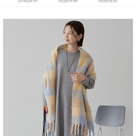
詳細說明
商品規格
相關推薦
AFTEE先享後付是「在收到商品之後才付款」的支付方式。 讓您購物簡單
3.實際核准額度、可分期數及費用金額請依後續交易確認頁面所載為準。
便利好安心！
4.訂單成立30分鐘內，如未前往確認交易或遇審核未通過，訂單將自動取
１．簡單：不需註冊會員、不需綁卡、不需儲值。
運送方式
消。如遇「轉專審核」未通過狀況，表示未達大哥付你分期系統評分，恕無
２．便利：只要手機號碼，簡訊認證，即可結帳。
法說明評估內容。
３．安心：先確認商品／服務後，再付款。
全家取貨付款
【繳款方式說明】
1.分期款項不併入電信帳單，「大哥付你分期」於每月結算日後寄送繳費提
每筆NT$60，滿NT$388(含以上)免運費
【「AFTEE先享後付」結帳流程】
醒簡訊。
１．於結帳方式選擇「AFTEE先享後付」後，將跳轉至「AFTEE先享後付」
2.透過簡訊連結打開帳單後，可選擇「超商條碼／台灣大直營門市／銀行轉
全家純取貨
結帳頁面，進行簡訊認證並確認金額後，即可完成結帳。
帳／街口支付／iPASS MONEY」等通路繳費。
２．訂單成立數日內，您將收到繳費通知簡訊。
每筆NT$60，滿NT$388(含以上)免運費
３．收到繳費通知簡訊後14天內，點擊此簡訊中的連結，可透過四大超商／
【注意事項】
ATM／網路銀行／等多元方式進行付款，方視為交易完成。
萊爾富取貨付款
1.本服務係由「台灣大哥大股份有限公司」（以下簡稱本公司）所提供，讓
※ 請注意：結帳手續完成當下不需立刻繳費，但若您需要取消訂單，請聯絡
用戶於交易時，得透過本服務購買商品或服務，並由商店將買賣／分期付款
每筆NT$60，滿NT$888(含以上)免運費
購買商品的店家。未經商家同意取消之訂單仍視為有效，需透過AFTEE先享
買賣價金債權讓與本公司後，依約使用本公司帳單繳交帳款。
後付繳納相關費用。
2.基於同意付款使用「大哥付你分期」之契約關係目的，商店將以您的個人
萊爾富純取貨
※ 交易是否成功請以「AFTEE先享後付 」之結帳頁面顯示為準，若有關於
資料（包含姓名、電話或地址）提供予台灣大哥大進項蒐集、處理及利用，
是否繳費成功／繳費後需取消欲退款等相關疑問，請聯繫「AFTEE先享後付
每筆NT$60，滿NT$888(含以上)免運費
由本公司與您本人進行分期帳單所需資料之確認、核對及更正。
客戶支援中心」
https://netprotections.freshdesk.com/support/home
3.完整用戶服務條款，請詳閱以下連結：
https://oppay.tw/userRule
7-11取貨付款
【注意事項】
１．透過由恩沛科技股份有限公司提供之「AFTEE先享後付」服務完成之交
每筆NT$60，滿NT$888(含以上)免運費
易，需依本服務之必要範圍內提供個人資料，並將交易相關給付款項請求債
權轉讓予恩沛科技股份有限公司。
7-11純取貨
２．關於個人資料處理事宜，請瀏覽以下網址：
每筆NT$60，滿NT$888(含以上)免運費
https://aftee.tw/terms/#terms3