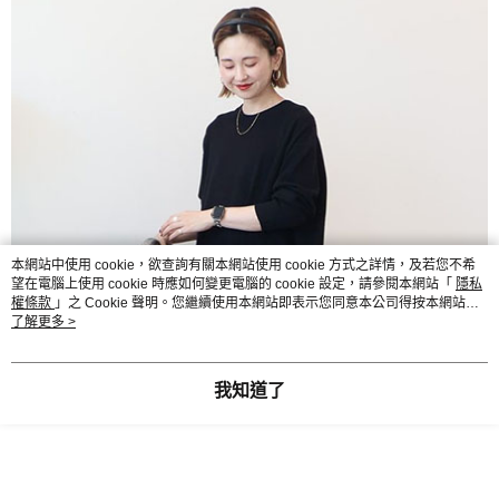
本網站中使用 cookie，欲查詢有關本網站使用 cookie 方式之詳情，及若您不希
望在電腦上使用 cookie 時應如何變更電腦的 cookie 設定，請參閱本網站「
隱私
權條款
」之 Cookie 聲明。您繼續使用本網站即表示您同意本公司得按本網站使
用條款之 Cookie 聲明使用 cookie。
了解更多 >
我知道了