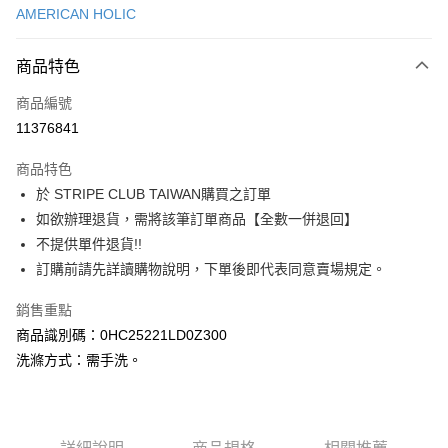
AMERICAN HOLIC
信用卡分期付款
3 期 0 利率 每期
NT$513
21家銀行
商品特色
合作金庫商業銀行
第一商業銀行
超商取貨付款
商品編號
華南商業銀行
彰化商業銀行
11376841
LINE Pay
上海商業儲蓄銀行
台北富邦商業銀行
國泰世華商業銀行
兆豐國際商業銀行
商品特色
Apple Pay
臺灣中小企業銀行
台中商業銀行
於 STRIPE CLUB TAIWAN購買之訂單
匯豐（台灣）商業銀行
華泰商業銀行
街口支付
如欲辦理退貨，需將該筆訂單商品【全數一併退回】
聯邦商業銀行
遠東國際商業銀行
元大商業銀行
永豐商業銀行
不提供單件退貨!!
悠遊付
玉山商業銀行
星展（台灣）商業銀行
訂購前請先詳讀購物說明，下單後即代表同意賣場規定。
台新國際商業銀行
中國信託商業銀行
Google Pay
台灣樂天信用卡公司
銷售重點
大哥付你分期
商品識別碼：0HC25221LD0Z300
相關說明
洗滌方式：需手洗。
【大哥付你分期使用說明】
AFTEE先享後付
1.本服務由台灣大哥大提供，台灣大哥大用戶可立即使用無須另外申請。
2.付款方式選擇「大哥付你分期」，訂單成立後會自動跳轉到大哥付的交易
相關說明
流程，驗證手機門號後，選擇欲分期的期數、繳款截止日，確認付款後即完
【關於「AFTEE先享後付」】
成交易。
ATM付款