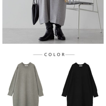
３．未成年的使用者請事先徵得法定代理人或監護人之同意方可使用
宅配
「AFTEE先享後付」，若未經同意申辦者引起之損失，本公司不負相關責
任。
每筆NT$90，滿NT$888(含以上)免運費
４．使用「AFTEE先享後付」時，將依據個別帳號之用戶狀況，依本公司即
時審查核予不同之上限額度；若仍有額度不足之情形，本公司將視審查結果
請求用戶進行身份認證。
５．嚴禁一人註冊多個帳號或使用他人資訊註冊。若發現惡意使用之情形，
恩沛科技股份有限公司將有權停止該用戶之使用額度並採取法律行動。